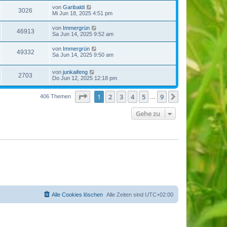
von
Garibaldi
3026
Mi Jun 18, 2025 4:51 pm
von
Immergrün
46913
Sa Jun 14, 2025 9:52 am
von
Immergrün
49332
Sa Jun 14, 2025 9:50 am
von
junkaifeng
2703
Do Jun 12, 2025 12:18 pm
Seite
1
von
9
1
2
3
4
5
9
Nächste
406 Themen
…
Gehe zu
Alle Cookies löschen
Alle Zeiten sind
UTC+02:00