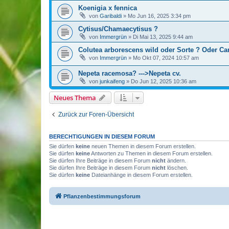
Koenigia x fennica
von
Garibaldi
»
Mo Jun 16, 2025 3:34 pm
Cytisus/Chamaecytisus ?
von
Immergrün
»
Di Mai 13, 2025 9:44 am
Colutea arborescens wild oder Sorte ? Oder C
von
Immergrün
»
Mo Okt 07, 2024 10:57 am
Nepeta racemosa? --->Nepeta cv.
von
junkaifeng
»
Do Jun 12, 2025 10:36 am
Neues Thema
Zurück zur Foren-Übersicht
BERECHTIGUNGEN IN DIESEM FORUM
Sie dürfen
keine
neuen Themen in diesem Forum erstellen.
Sie dürfen
keine
Antworten zu Themen in diesem Forum erstellen.
Sie dürfen Ihre Beiträge in diesem Forum
nicht
ändern.
Sie dürfen Ihre Beiträge in diesem Forum
nicht
löschen.
Sie dürfen
keine
Dateianhänge in diesem Forum erstellen.
Pflanzenbestimmungsforum