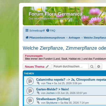
Forum Flora Germanica
Das neue Pflanzenbestimmungsforum
Schnellzugriff
FAQ
Pflanzenbestimmungsforum
Anfragen
Welche Zierpflanz
Welche Zierpflanze, Zimmerpflanze oder 
Forumsregeln
Bitte immer den Fundort (Land, Stadt, Habitat etc.) und das Funddatu
Suche
Erw
Neues Thema
THEMEN
Calamintha nepeta? --> Ja, Clinopodium nepeta
von
Tina
»
Sa Jul 25, 2026 3:06 pm
Garten-Melde? > Nein!
von
Jochen
»
Di Jun 16, 2026 10:07 pm
Straßenbaum (Sizilien)
von
Skyblume
»
Sa Mai 30, 2026 7:14 pm