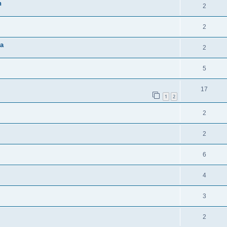
n
2
2
ia
2
5
17
1
2
2
2
6
4
3
2