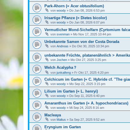
Park-Ahorn (= Acer obtusifolium)
von
woody
»
Do Jan 08, 2026 6:53 pm
Irisartige Pflanze (= Dietes bicolor)
von
woody
»
Do Jan 08, 2026 6:07 pm
Vermutlicher Mond-Sichelfarn (Cyrtomium falc
von
svenman
»
Mo Nov 17, 2025 10:44 pm
Unbekannte Samen von der Costa Dorada
von
Andreas
»
Do Okt 30, 2025 10:34 pm
unbekannte Früchte, platanenähnlich > Ameri
von
Jochen
»
Mo Okt 27, 2025 3:25 pm
Welch Acalypha？
von
junkaifeng
»
Fr Okt 17, 2025 4:20 pm
Colchicum im Garten (= C. Hybride cf. "The gia
von
woody
»
Mo Sep 22, 2025 3:15 pm
Lilium im Garten (= L. henryi)
von
woody
»
Do Sep 11, 2025 6:40 pm
Amaranthus im Garten (= A. hypochondriacus)
von
woody
»
Mi Sep 24, 2025 8:16 am
Macleaya
von
Maltus
»
Sa Sep 27, 2025 9:52 am
Eryngium im Garten