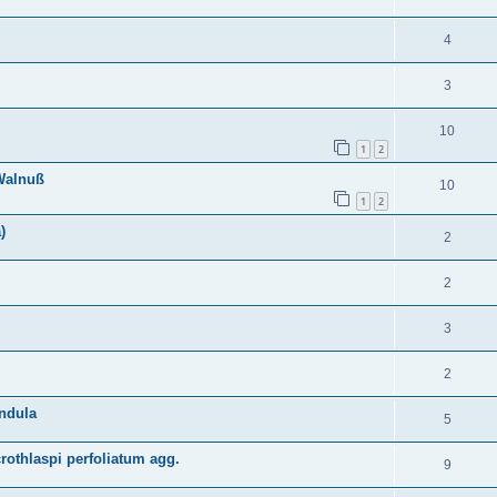
4
3
10
1
2
Walnuß
10
1
2
)
2
2
3
2
endula
5
othlaspi perfoliatum agg.
9