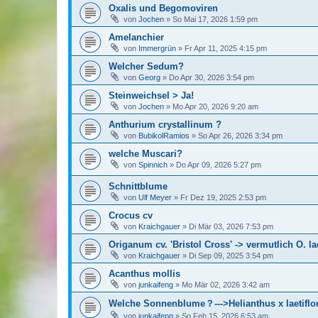
Oxalis und Begomoviren
von
Jochen
»
So Mai 17, 2026 1:59 pm
Amelanchier
von
Immergrün
»
Fr Apr 11, 2025 4:15 pm
Welcher Sedum?
von
Georg
»
Do Apr 30, 2026 3:54 pm
Steinweichsel > Ja!
von
Jochen
»
Mo Apr 20, 2026 9:20 am
Anthurium crystallinum ?
von
BubikolRamios
»
So Apr 26, 2026 3:34 pm
welche Muscari?
von
Spinnich
»
Do Apr 09, 2026 5:27 pm
Schnittblume
von
Ulf Meyer
»
Fr Dez 19, 2025 2:53 pm
Crocus cv
von
Kraichgauer
»
Di Mär 03, 2026 7:53 pm
Origanum cv. 'Bristol Cross' -> vermutlich O. l
von
Kraichgauer
»
Di Sep 09, 2025 3:54 pm
Acanthus mollis
von
junkaifeng
»
Mo Mär 02, 2026 3:42 am
Welche Sonnenblume？--->Helianthus x laetiflo
von
junkaifeng
»
So Feb 15, 2026 6:53 am