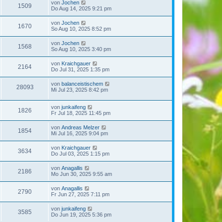
von
Jochen
1509
Do Aug 14, 2025 9:21 pm
von
Jochen
1670
So Aug 10, 2025 8:52 pm
von
Jochen
1568
So Aug 10, 2025 3:40 pm
von
Kraichgauer
2164
Do Jul 31, 2025 1:35 pm
von
balanceistischem
28093
Mi Jul 23, 2025 8:42 pm
von
junkaifeng
1826
Fr Jul 18, 2025 11:45 pm
von
Andreas Melzer
1854
Mi Jul 16, 2025 9:04 pm
von
Kraichgauer
3634
Do Jul 03, 2025 1:15 pm
von
Anagallis
2186
Mo Jun 30, 2025 9:55 am
von
Anagallis
2790
Fr Jun 27, 2025 7:11 pm
von
junkaifeng
3585
Do Jun 19, 2025 5:36 pm