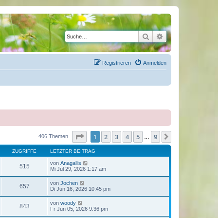
Suche
Erweiterte Suche
Registrieren
Anmelden
Seite
1
von
9
1
2
3
4
5
9
Nächste
406 Themen
…
ZUGRIFFE
LETZTER BEITRAG
von
Anagallis
515
Mi Jul 29, 2026 1:17 am
von
Jochen
657
Di Jun 16, 2026 10:45 pm
von
woody
843
Fr Jun 05, 2026 9:36 pm