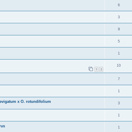
6
3
9
5
1
10
1
2
7
1
aevigatum x O. rotundifolium
3
1
rus
1