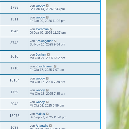
von
woody
1788
Sa Feb 14, 2026 6:43 pm
von
woody
1311
Fr Jan 09, 2026 11:02 pm
von
svenman
1946
Di Dez 02, 2025 11:37 pm
von
Kraichgauer
3748
So Nov 16, 2025 9:54 pm
von
Jochen
1616
Mo Okt 27, 2025 6:02 pm
von
Kraichgauer
1718
Fr Okt 17, 2025 7:07 pm
von
woody
16184
Mo Okt 13, 2025 7:39 am
von
woody
1759
Mo Okt 13, 2025 7:35 am
von
woody
2048
Mi Okt 01, 2025 6:59 pm
von
Maltus
13973
Sa Sep 27, 2025 11:20 pm
von
Anagallis
1638
Mi Sep 24, 2025 11:14 am