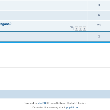
3
6
aragana?
23
1
2
3
3
Powered by
phpBB
® Forum Software © phpBB Limited
Deutsche Übersetzung durch
phpBB.de