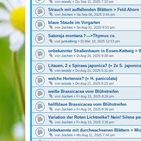
von
woody
»
Do Sep 11, 2025 7:10 pm
Strauch mit auffallenden Blättern > Feld-Ahorn
von
Jochen
»
Sa Sep 06, 2025 3:44 pm
blaue Staude im Vorgarten
von
Jochen
»
So Aug 31, 2025 8:53 pm
Satureja montana？--->Thymus cv.
von
junkaifeng
»
Di Mär 18, 2025 12:53 pm
unbekannter Straßenbaum in Essen-Kettwig > 
von
Jochen
»
Di Aug 26, 2025 9:38 am
Litauen, 2 x Spiraea japonica? (= 2x S. japonica
von
woody
»
Do Aug 21, 2025 5:11 pm
welche Hortensie? (= H. paniculata)
von
woody
»
Do Aug 21, 2025 8:23 am
weiße Brassicacea vom Blühstreifen
von
Jochen
»
Fr Aug 15, 2025 8:26 pm
helllblaue Brassicacea vom Blühstreifen
von
Jochen
»
Fr Aug 15, 2025 8:30 pm
Variation der Roten Lichtnelke? Nein! Silene p
von
Jochen
»
Fr Aug 15, 2025 3:36 pm
Unbekannte mit durchwachsenen Blättern > Micr
von
Jochen
»
Mo Aug 11, 2025 7:44 pm