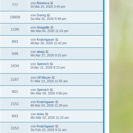
von
Botanica
777
Di Mai 19, 2026 3:43 pm
von
Georg
19809
Sa Mai 16, 2026 9:49 pm
von
Anagallis
1199
Mo Mai 04, 2026 11:24 pm
von
Kraichgauer
893
Mi Apr 29, 2026 11:42 pm
von
abeja
549
Mo Apr 27, 2026 9:15 pm
von
Spinnich
1634
Di Apr 21, 2026 8:13 pm
von
Ulf Meyer
2167
Fr Mär 13, 2026 11:55 am
von
Spinnich
901
Mo Mär 09, 2026 4:56 pm
von
Kraichgauer
2151
Mi Mär 04, 2026 11:39 pm
von
Aries
843
Mo Mär 02, 2026 11:23 am
von
Kraichgauer
1052
So Feb 15, 2026 9:11 am