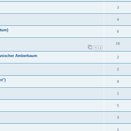
3
4
atum)
6
16
1
2
kanischer Amberbaum
2
2
nt")
9
1
5
3
1