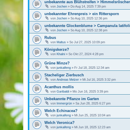
unbekannte aus Blühstreifen > Himmelsrösche
von
Jochen
»
Do Aug 14, 2025 7:39 pm
unbekannter Ehrenpreis > ein Rittersporn
von
Jochen
»
So Aug 10, 2025 12:36 pm
unbekannte Glockenblume > Campanula latifol
von
Jochen
»
So Aug 10, 2025 12:38 pm
Rubus
von
Maltus
»
So Jul 27, 2025 10:09 pm
Königskerze?
von
Khalni
»
So Okt 27, 2024 4:28 pm
Grüne Minze?
von
junkaifeng
»
Fr Jul 18, 2025 12:34 am
Stacheliger Zierbusch
von
Andreas Melzer
»
Mi Jul 16, 2025 3:32 pm
Acanthus mollis
von
Garibaldi
»
Mo Jun 16, 2025 3:39 pm
Unbekannte Pflanze im Garten
von
Immergrün
»
Sa Jun 28, 2025 6:27 pm
Welch Echinacea?
von
junkaifeng
»
Mi Jun 25, 2025 10:04 am
Welch Veronica?
von
junkaifeng
»
Mi Jun 18, 2025 12:23 am