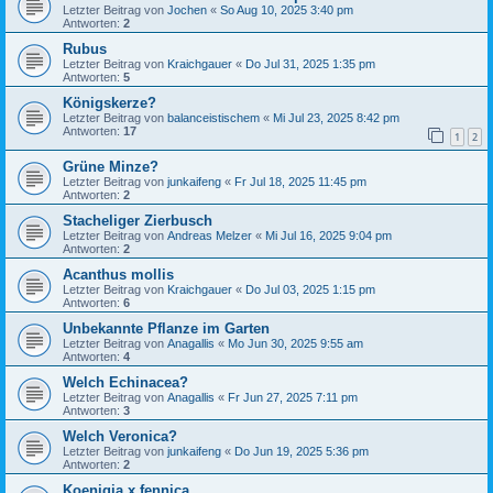
Letzter Beitrag von
Jochen
«
So Aug 10, 2025 3:40 pm
Antworten:
2
Rubus
Letzter Beitrag von
Kraichgauer
«
Do Jul 31, 2025 1:35 pm
Antworten:
5
Königskerze?
Letzter Beitrag von
balanceistischem
«
Mi Jul 23, 2025 8:42 pm
Antworten:
17
1
2
Grüne Minze?
Letzter Beitrag von
junkaifeng
«
Fr Jul 18, 2025 11:45 pm
Antworten:
2
Stacheliger Zierbusch
Letzter Beitrag von
Andreas Melzer
«
Mi Jul 16, 2025 9:04 pm
Antworten:
2
Acanthus mollis
Letzter Beitrag von
Kraichgauer
«
Do Jul 03, 2025 1:15 pm
Antworten:
6
Unbekannte Pflanze im Garten
Letzter Beitrag von
Anagallis
«
Mo Jun 30, 2025 9:55 am
Antworten:
4
Welch Echinacea?
Letzter Beitrag von
Anagallis
«
Fr Jun 27, 2025 7:11 pm
Antworten:
3
Welch Veronica?
Letzter Beitrag von
junkaifeng
«
Do Jun 19, 2025 5:36 pm
Antworten:
2
Koenigia x fennica