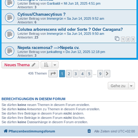
Letzter Beitrag von
Garibaldi
«
Mi Jun 18, 2025 4:51 pm
Antworten:
3
Cytisus/Chamaecytisus ?
Letzter Beitrag von
Immergrün
«
Sa Jun 14, 2025 9:52 am
Antworten:
6
Colutea arborescens wild oder Sorte ? Oder Caragana?
Letzter Beitrag von
Immergrün
«
Sa Jun 14, 2025 9:50 am
Antworten:
23
1
2
3
Nepeta racemosa? --->Nepeta cv.
Letzter Beitrag von
junkaifeng
«
Do Jun 12, 2025 12:18 pm
Antworten:
3
Neues Thema
Seite
1
von
9
1
2
3
4
5
9
Nächste
406 Themen
…
Gehe zu
BERECHTIGUNGEN IN DIESEM FORUM
Sie dürfen
keine
neuen Themen in diesem Forum erstellen.
Sie dürfen
keine
Antworten zu Themen in diesem Forum erstellen.
Sie dürfen Ihre Beiträge in diesem Forum
nicht
ändern.
Sie dürfen Ihre Beiträge in diesem Forum
nicht
löschen.
Sie dürfen
keine
Dateianhänge in diesem Forum erstellen.
Pflanzenbestimmungsforum
Alle Zeiten sind
UTC+02:00