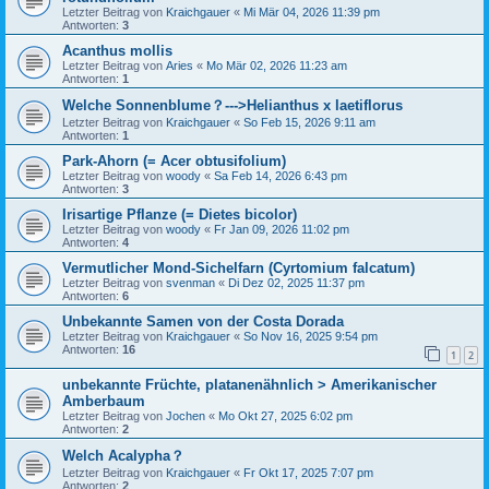
Letzter Beitrag von
Kraichgauer
«
Mi Mär 04, 2026 11:39 pm
Antworten:
3
Acanthus mollis
Letzter Beitrag von
Aries
«
Mo Mär 02, 2026 11:23 am
Antworten:
1
Welche Sonnenblume？--->Helianthus x laetiflorus
Letzter Beitrag von
Kraichgauer
«
So Feb 15, 2026 9:11 am
Antworten:
1
Park-Ahorn (= Acer obtusifolium)
Letzter Beitrag von
woody
«
Sa Feb 14, 2026 6:43 pm
Antworten:
3
Irisartige Pflanze (= Dietes bicolor)
Letzter Beitrag von
woody
«
Fr Jan 09, 2026 11:02 pm
Antworten:
4
Vermutlicher Mond-Sichelfarn (Cyrtomium falcatum)
Letzter Beitrag von
svenman
«
Di Dez 02, 2025 11:37 pm
Antworten:
6
Unbekannte Samen von der Costa Dorada
Letzter Beitrag von
Kraichgauer
«
So Nov 16, 2025 9:54 pm
Antworten:
16
1
2
unbekannte Früchte, platanenähnlich > Amerikanischer
Amberbaum
Letzter Beitrag von
Jochen
«
Mo Okt 27, 2025 6:02 pm
Antworten:
2
Welch Acalypha？
Letzter Beitrag von
Kraichgauer
«
Fr Okt 17, 2025 7:07 pm
Antworten:
2