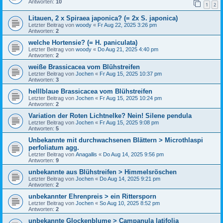
Antworten:
10
1
2
Litauen, 2 x Spiraea japonica? (= 2x S. japonica)
Letzter Beitrag von
woody
«
Fr Aug 22, 2025 3:26 pm
Antworten:
2
welche Hortensie? (= H. paniculata)
Letzter Beitrag von
woody
«
Do Aug 21, 2025 4:40 pm
Antworten:
2
weiße Brassicacea vom Blühstreifen
Letzter Beitrag von
Jochen
«
Fr Aug 15, 2025 10:37 pm
Antworten:
3
helllblaue Brassicacea vom Blühstreifen
Letzter Beitrag von
Jochen
«
Fr Aug 15, 2025 10:24 pm
Antworten:
2
Variation der Roten Lichtnelke? Nein! Silene pendula
Letzter Beitrag von
Jochen
«
Fr Aug 15, 2025 9:08 pm
Antworten:
5
Unbekannte mit durchwachsenen Blättern > Microthlaspi
perfoliatum agg.
Letzter Beitrag von
Anagallis
«
Do Aug 14, 2025 9:56 pm
Antworten:
9
unbekannte aus Blühstreifen > Himmelsröschen
Letzter Beitrag von
Jochen
«
Do Aug 14, 2025 9:21 pm
Antworten:
2
unbekannter Ehrenpreis > ein Rittersporn
Letzter Beitrag von
Jochen
«
So Aug 10, 2025 8:52 pm
Antworten:
2
unbekannte Glockenblume > Campanula latifolia