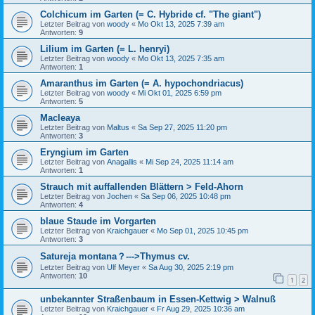
Colchicum im Garten (= C. Hybride cf. "The giant")
Letzter Beitrag von
woody
«
Mo Okt 13, 2025 7:39 am
Antworten:
9
Lilium im Garten (= L. henryi)
Letzter Beitrag von
woody
«
Mo Okt 13, 2025 7:35 am
Antworten:
1
Amaranthus im Garten (= A. hypochondriacus)
Letzter Beitrag von
woody
«
Mi Okt 01, 2025 6:59 pm
Antworten:
5
Macleaya
Letzter Beitrag von
Maltus
«
Sa Sep 27, 2025 11:20 pm
Antworten:
3
Eryngium im Garten
Letzter Beitrag von
Anagallis
«
Mi Sep 24, 2025 11:14 am
Antworten:
1
Strauch mit auffallenden Blättern > Feld-Ahorn
Letzter Beitrag von
Jochen
«
Sa Sep 06, 2025 10:48 pm
Antworten:
4
blaue Staude im Vorgarten
Letzter Beitrag von
Kraichgauer
«
Mo Sep 01, 2025 10:45 pm
Antworten:
3
Satureja montana？--->Thymus cv.
Letzter Beitrag von
Ulf Meyer
«
Sa Aug 30, 2025 2:19 pm
Antworten:
10
1
2
unbekannter Straßenbaum in Essen-Kettwig > Walnuß
Letzter Beitrag von
Kraichgauer
«
Fr Aug 29, 2025 10:36 am