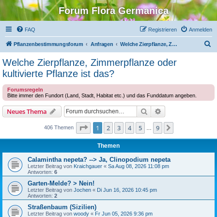
Forum Flora Germanica
FAQ
Registrieren
Anmelden
S
Pflanzenbestimmungsforum
Anfragen
Welche Zierpflanze, Zimmerpflanze oder kultivierte Pflanze ist das?
u
Welche Zierpflanze, Zimmerpflanze oder
c
kultivierte Pflanze ist das?
h
Forumsregeln
e
Bitte immer den Fundort (Land, Stadt, Habitat etc.) und das Funddatum angeben.
Suche
Erweiterte Suche
Neues Thema
Seite
1
von
9
1
2
3
4
5
9
Nächste
406 Themen
…
Themen
Calamintha nepeta? --> Ja, Clinopodium nepeta
Letzter Beitrag von
Kraichgauer
«
Sa Aug 08, 2026 11:08 pm
Antworten:
6
Garten-Melde? > Nein!
Letzter Beitrag von
Jochen
«
Di Jun 16, 2026 10:45 pm
Antworten:
2
Straßenbaum (Sizilien)
Letzter Beitrag von
woody
«
Fr Jun 05, 2026 9:36 pm