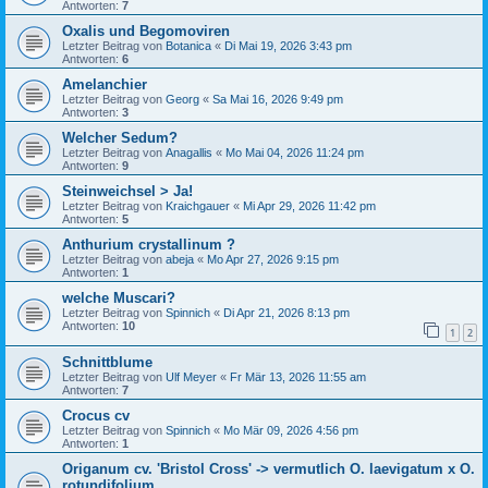
Antworten:
7
Oxalis und Begomoviren
Letzter Beitrag von
Botanica
«
Di Mai 19, 2026 3:43 pm
Antworten:
6
Amelanchier
Letzter Beitrag von
Georg
«
Sa Mai 16, 2026 9:49 pm
Antworten:
3
Welcher Sedum?
Letzter Beitrag von
Anagallis
«
Mo Mai 04, 2026 11:24 pm
Antworten:
9
Steinweichsel > Ja!
Letzter Beitrag von
Kraichgauer
«
Mi Apr 29, 2026 11:42 pm
Antworten:
5
Anthurium crystallinum ?
Letzter Beitrag von
abeja
«
Mo Apr 27, 2026 9:15 pm
Antworten:
1
welche Muscari?
Letzter Beitrag von
Spinnich
«
Di Apr 21, 2026 8:13 pm
Antworten:
10
1
2
Schnittblume
Letzter Beitrag von
Ulf Meyer
«
Fr Mär 13, 2026 11:55 am
Antworten:
7
Crocus cv
Letzter Beitrag von
Spinnich
«
Mo Mär 09, 2026 4:56 pm
Antworten:
1
Origanum cv. 'Bristol Cross' -> vermutlich O. laevigatum x O.
rotundifolium