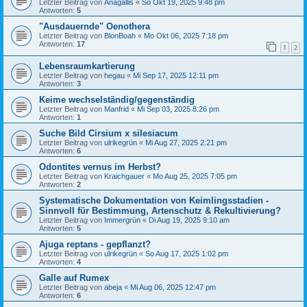
Letzter Beitrag von
Anagallis
«
So Okt 19, 2025 9:48 pm
Antworten:
5
"Ausdauernde" Oenothera
Letzter Beitrag von
BlonBoah
«
Mo Okt 06, 2025 7:18 pm
Antworten:
17
1
2
Lebensraumkartierung
Letzter Beitrag von
hegau
«
Mi Sep 17, 2025 12:11 pm
Antworten:
3
Keime wechselständig/gegenständig
Letzter Beitrag von
Manfrid
«
Mi Sep 03, 2025 8:26 pm
Antworten:
1
Suche Bild Cirsium x silesiacum
Letzter Beitrag von
ulrikegrün
«
Mi Aug 27, 2025 2:21 pm
Antworten:
6
Odontites vernus im Herbst?
Letzter Beitrag von
Kraichgauer
«
Mo Aug 25, 2025 7:05 pm
Antworten:
2
Systematische Dokumentation von Keimlingsstadien -
Sinnvoll für Bestimmung, Artenschutz & Rekultivierung?
Letzter Beitrag von
Immergrün
«
Di Aug 19, 2025 9:10 am
Antworten:
5
Ajuga reptans - gepflanzt?
Letzter Beitrag von
ulrikegrün
«
So Aug 17, 2025 1:02 pm
Antworten:
4
Galle auf Rumex
Letzter Beitrag von
abeja
«
Mi Aug 06, 2025 12:47 pm
Antworten:
6