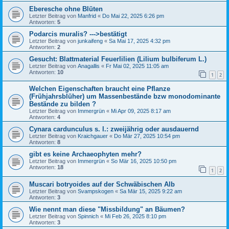
Eberesche ohne Blüten
Letzter Beitrag von
Manfrid
«
Do Mai 22, 2025 6:26 pm
Antworten:
5
Podarcis muralis? --->bestätigt
Letzter Beitrag von
junkaifeng
«
Sa Mai 17, 2025 4:32 pm
Antworten:
2
Gesucht: Blattmaterial Feuerlilien (Lilium bulbiferum L.)
Letzter Beitrag von
Anagallis
«
Fr Mai 02, 2025 11:05 am
Antworten:
10
1
2
Welchen Eigenschaften braucht eine Pflanze
(Frühjahrsblüher) um Massenbestände bzw monodominante
Bestände zu bilden ?
Letzter Beitrag von
Immergrün
«
Mi Apr 09, 2025 8:17 am
Antworten:
4
Cynara cardunculus s. l.: zweijährig oder ausdauernd
Letzter Beitrag von
Kraichgauer
«
Do Mär 27, 2025 10:54 pm
Antworten:
8
gibt es keine Archaeophyten mehr?
Letzter Beitrag von
Immergrün
«
So Mär 16, 2025 10:50 pm
Antworten:
18
1
2
Muscari botryoides auf der Schwäbischen Alb
Letzter Beitrag von
Svampskogen
«
Sa Mär 15, 2025 9:22 am
Antworten:
3
Wie nennt man diese "Missbildung" an Bäumen?
Letzter Beitrag von
Spinnich
«
Mi Feb 26, 2025 8:10 pm
Antworten:
3