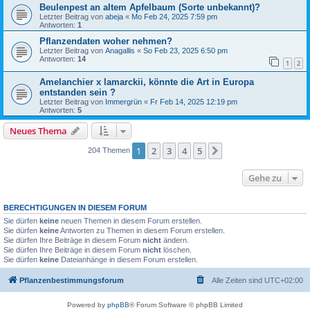
Beulenpest an altem Apfelbaum (Sorte unbekannt)?
Letzter Beitrag von
abeja
«
Mo Feb 24, 2025 7:59 pm
Antworten:
1
Pflanzendaten woher nehmen?
Letzter Beitrag von
Anagallis
«
So Feb 23, 2025 6:50 pm
Antworten:
14
1
2
Amelanchier x lamarckii, könnte die Art in Europa
entstanden sein ?
Letzter Beitrag von
Immergrün
«
Fr Feb 14, 2025 12:19 pm
Antworten:
5
Neues Thema
1
2
3
4
5
Nächste
204 Themen
Gehe zu
BERECHTIGUNGEN IN DIESEM FORUM
Sie dürfen
keine
neuen Themen in diesem Forum erstellen.
Sie dürfen
keine
Antworten zu Themen in diesem Forum erstellen.
Sie dürfen Ihre Beiträge in diesem Forum
nicht
ändern.
Sie dürfen Ihre Beiträge in diesem Forum
nicht
löschen.
Sie dürfen
keine
Dateianhänge in diesem Forum erstellen.
Pflanzenbestimmungsforum
Alle Zeiten sind
UTC+02:00
Powered by
phpBB
® Forum Software © phpBB Limited