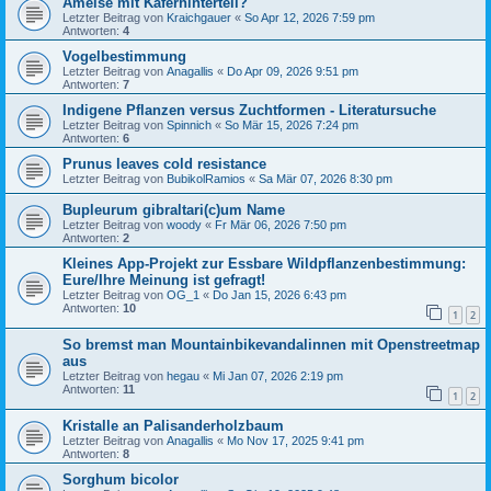
Ameise mit Käferhinterteil?
Letzter Beitrag von
Kraichgauer
«
So Apr 12, 2026 7:59 pm
Antworten:
4
Vogelbestimmung
Letzter Beitrag von
Anagallis
«
Do Apr 09, 2026 9:51 pm
Antworten:
7
Indigene Pflanzen versus Zuchtformen - Literatursuche
Letzter Beitrag von
Spinnich
«
So Mär 15, 2026 7:24 pm
Antworten:
6
Prunus leaves cold resistance
Letzter Beitrag von
BubikolRamios
«
Sa Mär 07, 2026 8:30 pm
Bupleurum gibraltari(c)um Name
Letzter Beitrag von
woody
«
Fr Mär 06, 2026 7:50 pm
Antworten:
2
Kleines App-Projekt zur Essbare Wildpflanzenbestimmung:
Eure/Ihre Meinung ist gefragt!
Letzter Beitrag von
OG_1
«
Do Jan 15, 2026 6:43 pm
Antworten:
10
1
2
So bremst man Mountainbikevandalinnen mit Openstreetmap
aus
Letzter Beitrag von
hegau
«
Mi Jan 07, 2026 2:19 pm
Antworten:
11
1
2
Kristalle an Palisanderholzbaum
Letzter Beitrag von
Anagallis
«
Mo Nov 17, 2025 9:41 pm
Antworten:
8
Sorghum bicolor