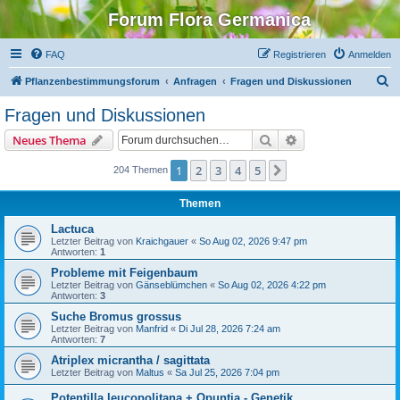
Forum Flora Germanica
FAQ
Registrieren
Anmelden
S
Pflanzenbestimmungsforum
Anfragen
Fragen und Diskussionen
u
Fragen und Diskussionen
c
Suche
Erweiterte Suche
Neues Thema
h
e
1
2
3
4
5
Nächste
204 Themen
Themen
Lactuca
Letzter Beitrag von
Kraichgauer
«
So Aug 02, 2026 9:47 pm
Antworten:
1
Probleme mit Feigenbaum
Letzter Beitrag von
Gänseblümchen
«
So Aug 02, 2026 4:22 pm
Antworten:
3
Suche Bromus grossus
Letzter Beitrag von
Manfrid
«
Di Jul 28, 2026 7:24 am
Antworten:
7
Atriplex micrantha / sagittata
Letzter Beitrag von
Maltus
«
Sa Jul 25, 2026 7:04 pm
Potentilla leucopolitana + Opuntia - Genetik