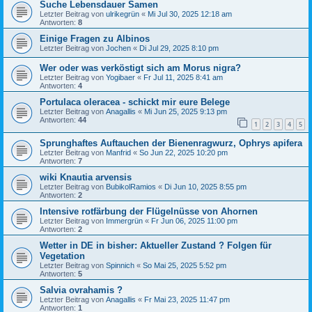
Suche Lebensdauer Samen
Letzter Beitrag von
ulrikegrün
«
Mi Jul 30, 2025 12:18 am
Antworten:
8
Einige Fragen zu Albinos
Letzter Beitrag von
Jochen
«
Di Jul 29, 2025 8:10 pm
Wer oder was verköstigt sich am Morus nigra?
Letzter Beitrag von
Yogibaer
«
Fr Jul 11, 2025 8:41 am
Antworten:
4
Portulaca oleracea - schickt mir eure Belege
Letzter Beitrag von
Anagallis
«
Mi Jun 25, 2025 9:13 pm
Antworten:
44
1
2
3
4
5
Sprunghaftes Auftauchen der Bienenragwurz, Ophrys apifera
Letzter Beitrag von
Manfrid
«
So Jun 22, 2025 10:20 pm
Antworten:
7
wiki Knautia arvensis
Letzter Beitrag von
BubikolRamios
«
Di Jun 10, 2025 8:55 pm
Antworten:
2
Intensive rotfärbung der Flügelnüsse von Ahornen
Letzter Beitrag von
Immergrün
«
Fr Jun 06, 2025 11:00 pm
Antworten:
2
Wetter in DE in bisher: Aktueller Zustand ? Folgen für
Vegetation
Letzter Beitrag von
Spinnich
«
So Mai 25, 2025 5:52 pm
Antworten:
5
Salvia ovrahamis ?
Letzter Beitrag von
Anagallis
«
Fr Mai 23, 2025 11:47 pm
Antworten:
1