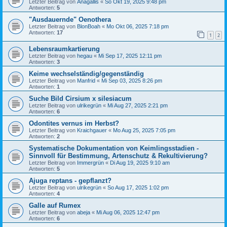
Letzter Beitrag von
Anagallis
«
So Okt 19, 2025 9:48 pm
Antworten:
5
"Ausdauernde" Oenothera
Letzter Beitrag von
BlonBoah
«
Mo Okt 06, 2025 7:18 pm
Antworten:
17
1
2
Lebensraumkartierung
Letzter Beitrag von
hegau
«
Mi Sep 17, 2025 12:11 pm
Antworten:
3
Keime wechselständig/gegenständig
Letzter Beitrag von
Manfrid
«
Mi Sep 03, 2025 8:26 pm
Antworten:
1
Suche Bild Cirsium x silesiacum
Letzter Beitrag von
ulrikegrün
«
Mi Aug 27, 2025 2:21 pm
Antworten:
6
Odontites vernus im Herbst?
Letzter Beitrag von
Kraichgauer
«
Mo Aug 25, 2025 7:05 pm
Antworten:
2
Systematische Dokumentation von Keimlingsstadien -
Sinnvoll für Bestimmung, Artenschutz & Rekultivierung?
Letzter Beitrag von
Immergrün
«
Di Aug 19, 2025 9:10 am
Antworten:
5
Ajuga reptans - gepflanzt?
Letzter Beitrag von
ulrikegrün
«
So Aug 17, 2025 1:02 pm
Antworten:
4
Galle auf Rumex
Letzter Beitrag von
abeja
«
Mi Aug 06, 2025 12:47 pm
Antworten:
6