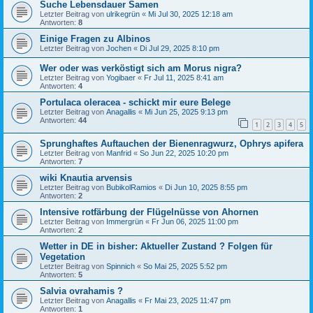
Suche Lebensdauer Samen
Letzter Beitrag von
ulrikegrün
«
Mi Jul 30, 2025 12:18 am
Antworten:
8
Einige Fragen zu Albinos
Letzter Beitrag von
Jochen
«
Di Jul 29, 2025 8:10 pm
Wer oder was verköstigt sich am Morus nigra?
Letzter Beitrag von
Yogibaer
«
Fr Jul 11, 2025 8:41 am
Antworten:
4
Portulaca oleracea - schickt mir eure Belege
Letzter Beitrag von
Anagallis
«
Mi Jun 25, 2025 9:13 pm
Antworten:
44
1
2
3
4
5
Sprunghaftes Auftauchen der Bienenragwurz, Ophrys apifera
Letzter Beitrag von
Manfrid
«
So Jun 22, 2025 10:20 pm
Antworten:
7
wiki Knautia arvensis
Letzter Beitrag von
BubikolRamios
«
Di Jun 10, 2025 8:55 pm
Antworten:
2
Intensive rotfärbung der Flügelnüsse von Ahornen
Letzter Beitrag von
Immergrün
«
Fr Jun 06, 2025 11:00 pm
Antworten:
2
Wetter in DE in bisher: Aktueller Zustand ? Folgen für
Vegetation
Letzter Beitrag von
Spinnich
«
So Mai 25, 2025 5:52 pm
Antworten:
5
Salvia ovrahamis ?
Letzter Beitrag von
Anagallis
«
Fr Mai 23, 2025 11:47 pm
Antworten:
1