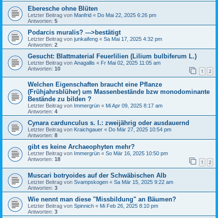
Eberesche ohne Blüten
Letzter Beitrag von
Manfrid
«
Do Mai 22, 2025 6:26 pm
Antworten:
5
Podarcis muralis? --->bestätigt
Letzter Beitrag von
junkaifeng
«
Sa Mai 17, 2025 4:32 pm
Antworten:
2
Gesucht: Blattmaterial Feuerlilien (Lilium bulbiferum L.)
Letzter Beitrag von
Anagallis
«
Fr Mai 02, 2025 11:05 am
Antworten:
10
1
2
Welchen Eigenschaften braucht eine Pflanze
(Frühjahrsblüher) um Massenbestände bzw monodominante
Bestände zu bilden ?
Letzter Beitrag von
Immergrün
«
Mi Apr 09, 2025 8:17 am
Antworten:
4
Cynara cardunculus s. l.: zweijährig oder ausdauernd
Letzter Beitrag von
Kraichgauer
«
Do Mär 27, 2025 10:54 pm
Antworten:
8
gibt es keine Archaeophyten mehr?
Letzter Beitrag von
Immergrün
«
So Mär 16, 2025 10:50 pm
Antworten:
18
1
2
Muscari botryoides auf der Schwäbischen Alb
Letzter Beitrag von
Svampskogen
«
Sa Mär 15, 2025 9:22 am
Antworten:
3
Wie nennt man diese "Missbildung" an Bäumen?
Letzter Beitrag von
Spinnich
«
Mi Feb 26, 2025 8:10 pm
Antworten:
3