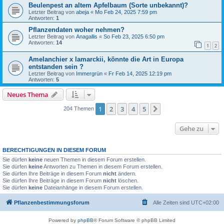
Beulenpest an altem Apfelbaum (Sorte unbekannt)?
Letzter Beitrag von
abeja
«
Mo Feb 24, 2025 7:59 pm
Antworten:
1
Pflanzendaten woher nehmen?
Letzter Beitrag von
Anagallis
«
So Feb 23, 2025 6:50 pm
Antworten:
14
1
2
Amelanchier x lamarckii, könnte die Art in Europa
entstanden sein ?
Letzter Beitrag von
Immergrün
«
Fr Feb 14, 2025 12:19 pm
Antworten:
5
Neues Thema
1
2
3
4
5
Nächste
204 Themen
Gehe zu
BERECHTIGUNGEN IN DIESEM FORUM
Sie dürfen
keine
neuen Themen in diesem Forum erstellen.
Sie dürfen
keine
Antworten zu Themen in diesem Forum erstellen.
Sie dürfen Ihre Beiträge in diesem Forum
nicht
ändern.
Sie dürfen Ihre Beiträge in diesem Forum
nicht
löschen.
Sie dürfen
keine
Dateianhänge in diesem Forum erstellen.
Pflanzenbestimmungsforum
Alle Zeiten sind
UTC+02:00
Powered by
phpBB
® Forum Software © phpBB Limited