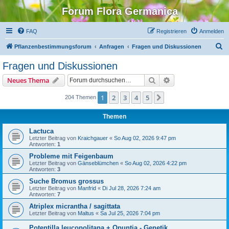
Forum Flora Germanica
FAQ
Registrieren
Anmelden
S
Pflanzenbestimmungsforum
Anfragen
Fragen und Diskussionen
u
Fragen und Diskussionen
c
Suche
Erweiterte Suche
Neues Thema
h
e
1
2
3
4
5
Nächste
204 Themen
Themen
Lactuca
Letzter Beitrag von
Kraichgauer
«
So Aug 02, 2026 9:47 pm
Antworten:
1
Probleme mit Feigenbaum
Letzter Beitrag von
Gänseblümchen
«
So Aug 02, 2026 4:22 pm
Antworten:
3
Suche Bromus grossus
Letzter Beitrag von
Manfrid
«
Di Jul 28, 2026 7:24 am
Antworten:
7
Atriplex micrantha / sagittata
Letzter Beitrag von
Maltus
«
Sa Jul 25, 2026 7:04 pm
Potentilla leucopolitana + Opuntia - Genetik