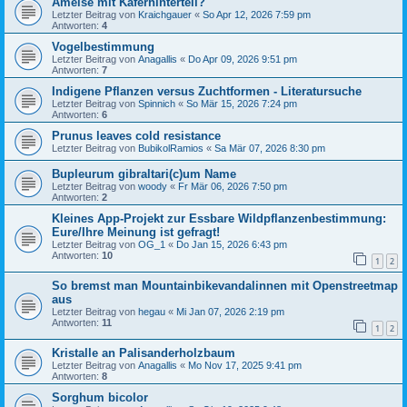
Ameise mit Käferhinterteil?
Letzter Beitrag von
Kraichgauer
«
So Apr 12, 2026 7:59 pm
Antworten:
4
Vogelbestimmung
Letzter Beitrag von
Anagallis
«
Do Apr 09, 2026 9:51 pm
Antworten:
7
Indigene Pflanzen versus Zuchtformen - Literatursuche
Letzter Beitrag von
Spinnich
«
So Mär 15, 2026 7:24 pm
Antworten:
6
Prunus leaves cold resistance
Letzter Beitrag von
BubikolRamios
«
Sa Mär 07, 2026 8:30 pm
Bupleurum gibraltari(c)um Name
Letzter Beitrag von
woody
«
Fr Mär 06, 2026 7:50 pm
Antworten:
2
Kleines App-Projekt zur Essbare Wildpflanzenbestimmung:
Eure/Ihre Meinung ist gefragt!
Letzter Beitrag von
OG_1
«
Do Jan 15, 2026 6:43 pm
Antworten:
10
1
2
So bremst man Mountainbikevandalinnen mit Openstreetmap
aus
Letzter Beitrag von
hegau
«
Mi Jan 07, 2026 2:19 pm
Antworten:
11
1
2
Kristalle an Palisanderholzbaum
Letzter Beitrag von
Anagallis
«
Mo Nov 17, 2025 9:41 pm
Antworten:
8
Sorghum bicolor