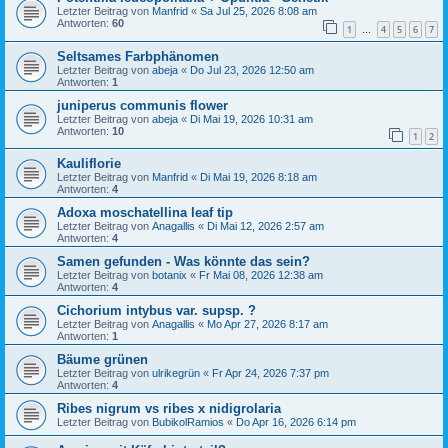
Letzter Beitrag von
Manfrid
«
Sa Jul 25, 2026 8:08 am
Antworten:
60
1
4
5
6
7
…
Seltsames Farbphänomen
Letzter Beitrag von
abeja
«
Do Jul 23, 2026 12:50 am
Antworten:
1
juniperus communis flower
Letzter Beitrag von
abeja
«
Di Mai 19, 2026 10:31 am
Antworten:
10
1
2
Kauliflorie
Letzter Beitrag von
Manfrid
«
Di Mai 19, 2026 8:18 am
Antworten:
4
Adoxa moschatellina leaf tip
Letzter Beitrag von
Anagallis
«
Di Mai 12, 2026 2:57 am
Antworten:
4
Samen gefunden - Was könnte das sein?
Letzter Beitrag von
botanix
«
Fr Mai 08, 2026 12:38 am
Antworten:
4
Cichorium intybus var. supsp. ?
Letzter Beitrag von
Anagallis
«
Mo Apr 27, 2026 8:17 am
Antworten:
1
Bäume grünen
Letzter Beitrag von
ulrikegrün
«
Fr Apr 24, 2026 7:37 pm
Antworten:
4
Ribes nigrum vs ribes x nidigrolaria
Letzter Beitrag von
BubikolRamios
«
Do Apr 16, 2026 6:14 pm