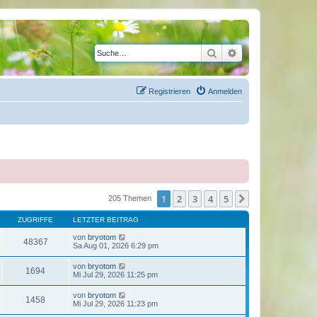
Suche
Erweiterte Suche
Registrieren
Anmelden
1
2
3
4
5
Nächste
205 Themen
ZUGRIFFE
LETZTER BEITRAG
von
bryotom
48367
Sa Aug 01, 2026 6:29 pm
von
bryotom
1694
Mi Jul 29, 2026 11:25 pm
von
bryotom
1458
Mi Jul 29, 2026 11:23 pm