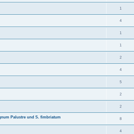
1
4
1
1
2
4
5
2
2
gnum Palustre und S. fimbriatum
8
4