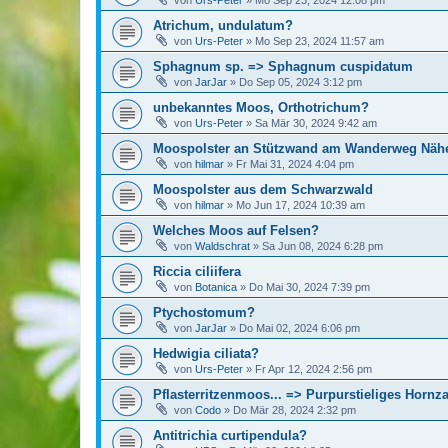
von
Urs-Peter
»
Mo Sep 23, 2024 12:08 pm
Atrichum, undulatum?
von
Urs-Peter
»
Mo Sep 23, 2024 11:57 am
Sphagnum sp. => Sphagnum cuspidatum
von
JarJar
»
Do Sep 05, 2024 3:12 pm
unbekanntes Moos, Orthotrichum?
von
Urs-Peter
»
Sa Mär 30, 2024 9:42 am
Moospolster an Stützwand am Wanderweg Näh
von
hilmar
»
Fr Mai 31, 2024 4:04 pm
Moospolster aus dem Schwarzwald
von
hilmar
»
Mo Jun 17, 2024 10:39 am
Welches Moos auf Felsen?
von
Waldschrat
»
Sa Jun 08, 2024 6:28 pm
Riccia ciliifera
von
Botanica
»
Do Mai 30, 2024 7:39 pm
Ptychostomum?
von
JarJar
»
Do Mai 02, 2024 6:06 pm
Hedwigia ciliata?
von
Urs-Peter
»
Fr Apr 12, 2024 2:56 pm
Pflasterritzenmoos... => Purpurstieliges Horn
von
Codo
»
Do Mär 28, 2024 2:32 pm
Antitrichia curtipendula?