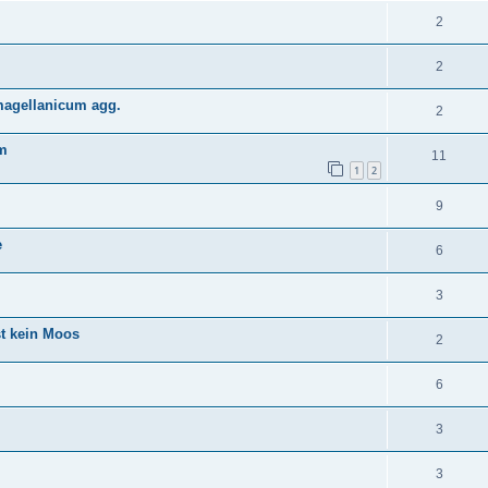
2
2
agellanicum agg.
2
m
11
1
2
9
e
6
3
st kein Moos
2
6
3
3