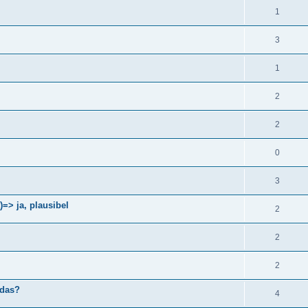
1
3
1
2
2
0
3
> ja, plausibel
2
2
2
 das?
4