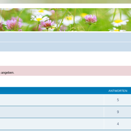
m angeben.
eiterte Suche
ANTWORTEN
5
9
4