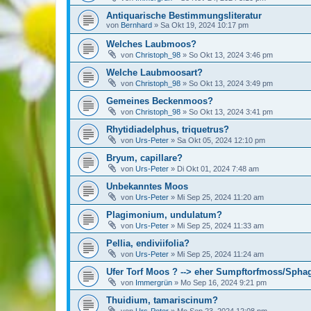
Antiquarische Bestimmungsliteratur
von
Bernhard
»
Sa Okt 19, 2024 10:17 pm
Welches Laubmoos?
von
Christoph_98
»
So Okt 13, 2024 3:46 pm
Welche Laubmoosart?
von
Christoph_98
»
So Okt 13, 2024 3:49 pm
Gemeines Beckenmoos?
von
Christoph_98
»
So Okt 13, 2024 3:41 pm
Rhytidiadelphus, triquetrus?
von
Urs-Peter
»
Sa Okt 05, 2024 12:10 pm
Bryum, capillare?
von
Urs-Peter
»
Di Okt 01, 2024 7:48 am
Unbekanntes Moos
von
Urs-Peter
»
Mi Sep 25, 2024 11:20 am
Plagimonium, undulatum?
von
Urs-Peter
»
Mi Sep 25, 2024 11:33 am
Pellia, endiviifolia?
von
Urs-Peter
»
Mi Sep 25, 2024 11:24 am
Ufer Torf Moos ? --> eher Sumpftorfmoss/Spha
von
Immergrün
»
Mo Sep 16, 2024 9:21 pm
Thuidium, tamariscinum?