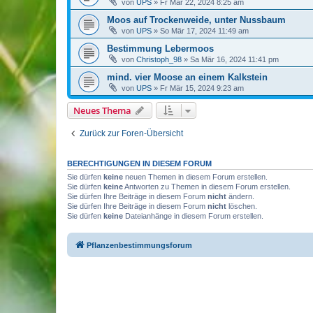
von
UPS
»
Fr Mär 22, 2024 8:25 am
Moos auf Trockenweide, unter Nussbaum
von
UPS
»
So Mär 17, 2024 11:49 am
Bestimmung Lebermoos
von
Christoph_98
»
Sa Mär 16, 2024 11:41 pm
mind. vier Moose an einem Kalkstein
von
UPS
»
Fr Mär 15, 2024 9:23 am
Neues Thema
Zurück zur Foren-Übersicht
BERECHTIGUNGEN IN DIESEM FORUM
Sie dürfen
keine
neuen Themen in diesem Forum erstellen.
Sie dürfen
keine
Antworten zu Themen in diesem Forum erstellen.
Sie dürfen Ihre Beiträge in diesem Forum
nicht
ändern.
Sie dürfen Ihre Beiträge in diesem Forum
nicht
löschen.
Sie dürfen
keine
Dateianhänge in diesem Forum erstellen.
Pflanzenbestimmungsforum