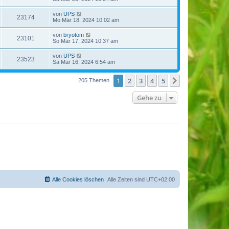
von
UPS
23174
Mo Mär 18, 2024 10:02 am
von
bryotom
23101
So Mär 17, 2024 10:37 am
von
UPS
23523
Sa Mär 16, 2024 6:54 am
1
2
3
4
5
Nächste
205 Themen
Gehe zu
Alle Cookies löschen
Alle Zeiten sind
UTC+02:00