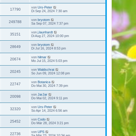
von
Urs-Peter
17790
Di Sep 24, 2024 7:30 am
von
bryotom
249788
Sa Sep 07, 2024 7:37 pm
von
j.launhardt
35151
Di Aug 27, 2024 10:00 pm
von
bryotom
28649
Di Jul 16, 2024 8:53 pm
von
hilmar
20674
Mo Jul 15, 2024 5:03 pm
von
Waldschrat
20245
So Jun 09, 2024 12:08 pm
von
Botanica
22747
Do Mai 30, 2024 7:39 pm
von
JarJar
20098
Do Mai 02, 2024 9:11 pm
von
Urs-Peter
32320
So Apr 14, 2024 6:56 am
von
Codo
25452
Do Mär 28, 2024 3:21 pm
von
UPS
22736
Sa Mär 23, 2024 10:34 am