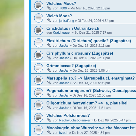
Welches Moos?
von
T800
»
Mo Mär 16, 2026 12:15 pm
Welch Moos?
von
junkaifeng
»
Di Feb 24, 2026 4:54 pm
Cinclidotus in Ostfrankreich
von
Kraichgauer
»
So Dez 21, 2025 7:17 pm
Flexitrichum (Ditrichum) gracile? (Zugspitze)
von
JarJar
»
Do Dez 18, 2025 2:11 pm
Cirriphyllum cirrosum? (Zugspitze)
von
JarJar
»
Do Dez 18, 2025 3:11 pm
Grimmiaceae? (Zugspitze)
von
JarJar
»
Do Dez 18, 2025 3:06 pm
Marsupella sp.? => Marsupella cf. emarginata?
von
JarJar
»
Sa Dez 13, 2025 5:05 pm
Pogonatum urnigerum? (Schweiz, Oberalppass)=
von
JarJar
»
Di Dez 16, 2025 12:06 pm
Oligotrichum hercynicum? => ja, plausibel
von
JarJar
»
Di Dez 16, 2025 11:51 am
Welches Polstermoos?
von
Nachwuchsbotaniker
»
Di Dez 09, 2025 5:47 pm
Mooskugeln ohne Wurzeln: welche Moosart ist
von
bzech
»
Do Nov 27, 2025 4:34 pm