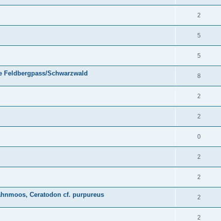
2
5
5
e Feldbergpass/Schwarzwald
8
2
2
0
2
2
zahnmoos, Ceratodon cf. purpureus
2
2