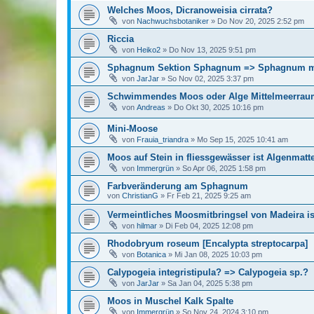
Welches Moos, Dicranoweisia cirrata?
von
Nachwuchsbotaniker
»
Do Nov 20, 2025 2:52 pm
Riccia
von
Heiko2
»
Do Nov 13, 2025 9:51 pm
Sphagnum Sektion Sphagnum => Sphagnum m
von
JarJar
»
So Nov 02, 2025 3:37 pm
Schwimmendes Moos oder Alge Mittelmeerrau
von
Andreas
»
Do Okt 30, 2025 10:16 pm
Mini-Moose
von
Frauia_triandra
»
Mo Sep 15, 2025 10:41 am
Moos auf Stein in fliessgewässer ist Algenmatt
von
Immergrün
»
So Apr 06, 2025 1:58 pm
Farbveränderung am Sphagnum
von
ChristianG
»
Fr Feb 21, 2025 9:25 am
Vermeintliches Moosmitbringsel von Madeira i
von
hilmar
»
Di Feb 04, 2025 12:08 pm
Rhodobryum roseum [Encalypta streptocarpa]
von
Botanica
»
Mi Jan 08, 2025 10:03 pm
Calypogeia integristipula? => Calypogeia sp.?
von
JarJar
»
Sa Jan 04, 2025 5:38 pm
Moos in Muschel Kalk Spalte
von
Immergrün
»
So Nov 24, 2024 3:10 pm