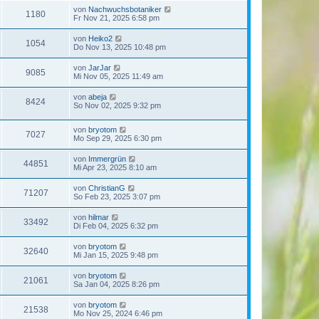
von
Nachwuchsbotaniker
1180
Fr Nov 21, 2025 6:58 pm
von
Heiko2
1054
Do Nov 13, 2025 10:48 pm
von
JarJar
9085
Mi Nov 05, 2025 11:49 am
von
abeja
8424
So Nov 02, 2025 9:32 pm
von
bryotom
7027
Mo Sep 29, 2025 6:30 pm
von
Immergrün
44851
Mi Apr 23, 2025 8:10 am
von
ChristianG
71207
So Feb 23, 2025 3:07 pm
von
hilmar
33492
Di Feb 04, 2025 6:32 pm
von
bryotom
32640
Mi Jan 15, 2025 9:48 pm
von
bryotom
21061
Sa Jan 04, 2025 8:26 pm
von
bryotom
21538
Mo Nov 25, 2024 6:46 pm