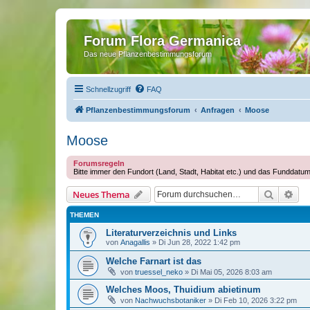
Forum Flora Germanica
Das neue Pflanzenbestimmungsforum
Schnellzugriff
FAQ
Pflanzenbestimmungsforum
Anfragen
Moose
Moose
Forumsregeln
Bitte immer den Fundort (Land, Stadt, Habitat etc.) und das Funddatu
Suche
Erw
Neues Thema
THEMEN
Literaturverzeichnis und Links
von
Anagallis
»
Di Jun 28, 2022 1:42 pm
Welche Farnart ist das
von
truessel_neko
»
Di Mai 05, 2026 8:03 am
Welches Moos, Thuidium abietinum
von
Nachwuchsbotaniker
»
Di Feb 10, 2026 3:22 pm