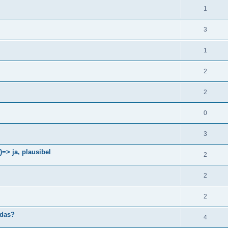
1
3
1
2
2
0
3
> ja, plausibel
2
2
2
 das?
4