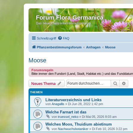
Forum Flora Germanica
Das neue Pflanzenbestimmungsforum
Schnellzugriff
FAQ
Pflanzenbestimmungsforum
Anfragen
Moose
Moose
Forumsregeln
Bitte immer den Fundort (Land, Stadt, Habitat etc.) und das Funddatu
Suche
Erw
Neues Thema
THEMEN
Literaturverzeichnis und Links
von
Anagallis
»
Di Jun 28, 2022 1:42 pm
Welche Farnart ist das
von
truessel_neko
»
Di Mai 05, 2026 8:03 am
Welches Moos, Thuidium abietinum
von
Nachwuchsbotaniker
»
Di Feb 10, 2026 3:22 pm