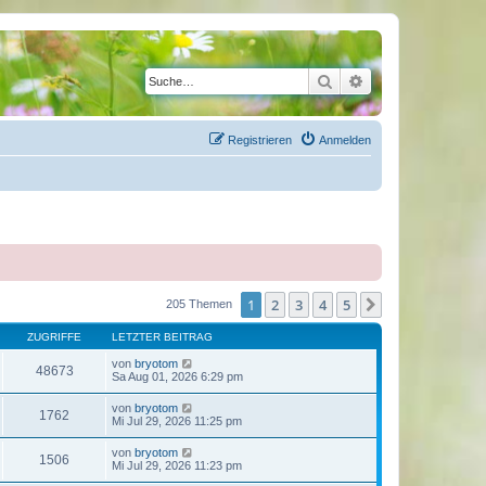
Suche
Erweiterte Suche
Registrieren
Anmelden
1
2
3
4
5
Nächste
205 Themen
ZUGRIFFE
LETZTER BEITRAG
von
bryotom
48673
Sa Aug 01, 2026 6:29 pm
von
bryotom
1762
Mi Jul 29, 2026 11:25 pm
von
bryotom
1506
Mi Jul 29, 2026 11:23 pm