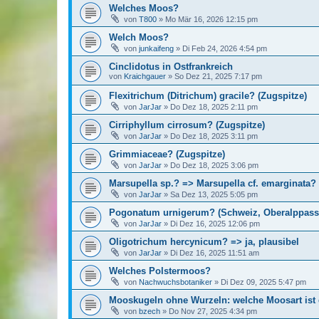
Welches Moos?
von
T800
»
Mo Mär 16, 2026 12:15 pm
Welch Moos?
von
junkaifeng
»
Di Feb 24, 2026 4:54 pm
Cinclidotus in Ostfrankreich
von
Kraichgauer
»
So Dez 21, 2025 7:17 pm
Flexitrichum (Ditrichum) gracile? (Zugspitze)
von
JarJar
»
Do Dez 18, 2025 2:11 pm
Cirriphyllum cirrosum? (Zugspitze)
von
JarJar
»
Do Dez 18, 2025 3:11 pm
Grimmiaceae? (Zugspitze)
von
JarJar
»
Do Dez 18, 2025 3:06 pm
Marsupella sp.? => Marsupella cf. emarginata?
von
JarJar
»
Sa Dez 13, 2025 5:05 pm
Pogonatum urnigerum? (Schweiz, Oberalppass)=
von
JarJar
»
Di Dez 16, 2025 12:06 pm
Oligotrichum hercynicum? => ja, plausibel
von
JarJar
»
Di Dez 16, 2025 11:51 am
Welches Polstermoos?
von
Nachwuchsbotaniker
»
Di Dez 09, 2025 5:47 pm
Mooskugeln ohne Wurzeln: welche Moosart ist
von
bzech
»
Do Nov 27, 2025 4:34 pm