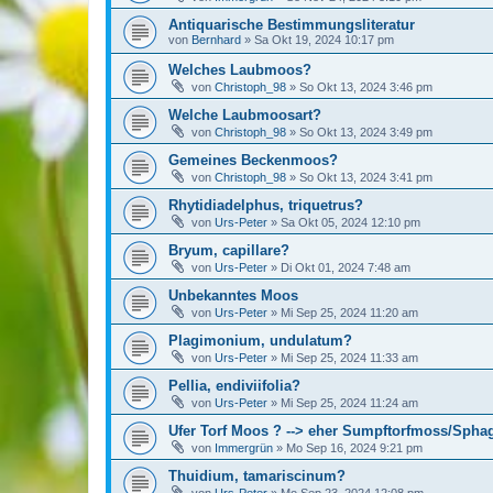
Antiquarische Bestimmungsliteratur
von
Bernhard
»
Sa Okt 19, 2024 10:17 pm
Welches Laubmoos?
von
Christoph_98
»
So Okt 13, 2024 3:46 pm
Welche Laubmoosart?
von
Christoph_98
»
So Okt 13, 2024 3:49 pm
Gemeines Beckenmoos?
von
Christoph_98
»
So Okt 13, 2024 3:41 pm
Rhytidiadelphus, triquetrus?
von
Urs-Peter
»
Sa Okt 05, 2024 12:10 pm
Bryum, capillare?
von
Urs-Peter
»
Di Okt 01, 2024 7:48 am
Unbekanntes Moos
von
Urs-Peter
»
Mi Sep 25, 2024 11:20 am
Plagimonium, undulatum?
von
Urs-Peter
»
Mi Sep 25, 2024 11:33 am
Pellia, endiviifolia?
von
Urs-Peter
»
Mi Sep 25, 2024 11:24 am
Ufer Torf Moos ? --> eher Sumpftorfmoss/Spha
von
Immergrün
»
Mo Sep 16, 2024 9:21 pm
Thuidium, tamariscinum?