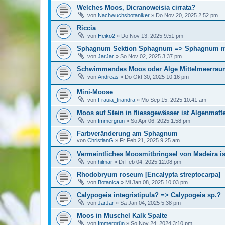
Welches Moos, Dicranoweisia cirrata?
von
Nachwuchsbotaniker
»
Do Nov 20, 2025 2:52 pm
Riccia
von
Heiko2
»
Do Nov 13, 2025 9:51 pm
Sphagnum Sektion Sphagnum => Sphagnum m
von
JarJar
»
So Nov 02, 2025 3:37 pm
Schwimmendes Moos oder Alge Mittelmeerrau
von
Andreas
»
Do Okt 30, 2025 10:16 pm
Mini-Moose
von
Frauia_triandra
»
Mo Sep 15, 2025 10:41 am
Moos auf Stein in fliessgewässer ist Algenmatt
von
Immergrün
»
So Apr 06, 2025 1:58 pm
Farbveränderung am Sphagnum
von
ChristianG
»
Fr Feb 21, 2025 9:25 am
Vermeintliches Moosmitbringsel von Madeira i
von
hilmar
»
Di Feb 04, 2025 12:08 pm
Rhodobryum roseum [Encalypta streptocarpa]
von
Botanica
»
Mi Jan 08, 2025 10:03 pm
Calypogeia integristipula? => Calypogeia sp.?
von
JarJar
»
Sa Jan 04, 2025 5:38 pm
Moos in Muschel Kalk Spalte
von
Immergrün
»
So Nov 24, 2024 3:10 pm