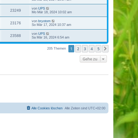
von
UPS
23249
Mo Mär 18, 2024 10:02 am
von
bryotom
23176
So Mär 17, 2024 10:37 am
von
UPS
23588
Sa Mär 16, 2024 6:54 am
1
2
3
4
5
Nächste
205 Themen
Gehe zu
Alle Cookies löschen
Alle Zeiten sind
UTC+02:00