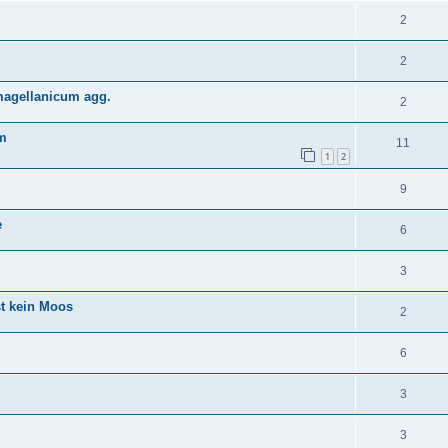
2
2
agellanicum agg.
2
m
11
1
2
9
e
6
3
st kein Moos
2
6
3
3