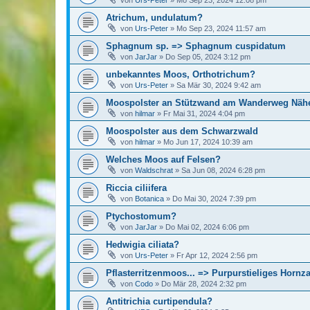
von
Urs-Peter
»
Mo Sep 23, 2024 12:08 pm
Atrichum, undulatum?
von
Urs-Peter
»
Mo Sep 23, 2024 11:57 am
Sphagnum sp. => Sphagnum cuspidatum
von
JarJar
»
Do Sep 05, 2024 3:12 pm
unbekanntes Moos, Orthotrichum?
von
Urs-Peter
»
Sa Mär 30, 2024 9:42 am
Moospolster an Stützwand am Wanderweg Näh
von
hilmar
»
Fr Mai 31, 2024 4:04 pm
Moospolster aus dem Schwarzwald
von
hilmar
»
Mo Jun 17, 2024 10:39 am
Welches Moos auf Felsen?
von
Waldschrat
»
Sa Jun 08, 2024 6:28 pm
Riccia ciliifera
von
Botanica
»
Do Mai 30, 2024 7:39 pm
Ptychostomum?
von
JarJar
»
Do Mai 02, 2024 6:06 pm
Hedwigia ciliata?
von
Urs-Peter
»
Fr Apr 12, 2024 2:56 pm
Pflasterritzenmoos... => Purpurstieliges Horn
von
Codo
»
Do Mär 28, 2024 2:32 pm
Antitrichia curtipendula?