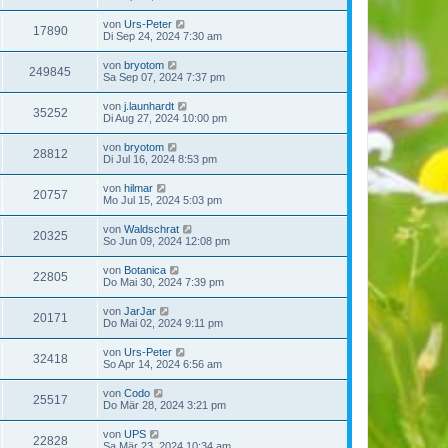
von
Urs-Peter
17890
Di Sep 24, 2024 7:30 am
von
bryotom
249845
Sa Sep 07, 2024 7:37 pm
von
j.launhardt
35252
Di Aug 27, 2024 10:00 pm
von
bryotom
28812
Di Jul 16, 2024 8:53 pm
von
hilmar
20757
Mo Jul 15, 2024 5:03 pm
von
Waldschrat
20325
So Jun 09, 2024 12:08 pm
von
Botanica
22805
Do Mai 30, 2024 7:39 pm
von
JarJar
20171
Do Mai 02, 2024 9:11 pm
von
Urs-Peter
32418
So Apr 14, 2024 6:56 am
von
Codo
25517
Do Mär 28, 2024 3:21 pm
von
UPS
22828
Sa Mär 23, 2024 10:34 am