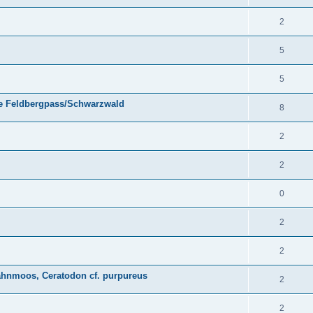
2
5
5
e Feldbergpass/Schwarzwald
8
2
2
0
2
2
zahnmoos, Ceratodon cf. purpureus
2
2