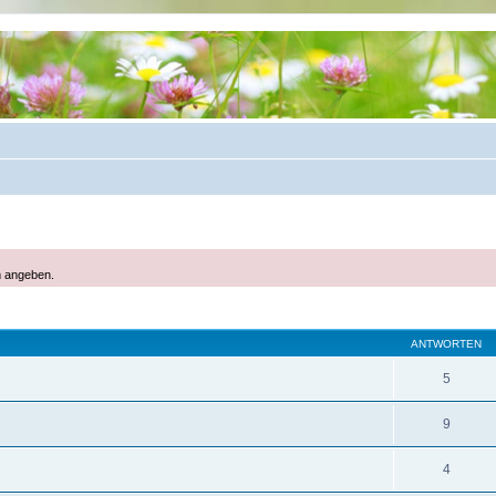
m angeben.
eiterte Suche
ANTWORTEN
5
9
4