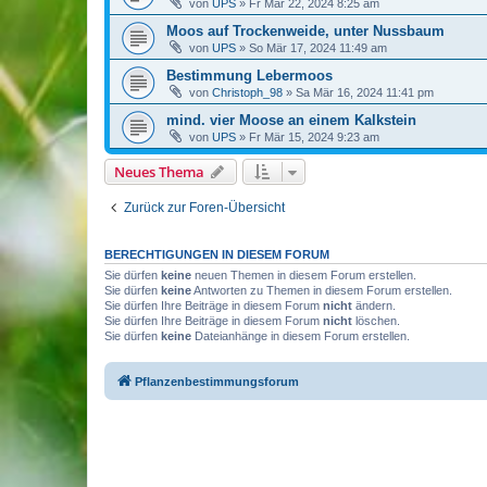
von
UPS
»
Fr Mär 22, 2024 8:25 am
Moos auf Trockenweide, unter Nussbaum
von
UPS
»
So Mär 17, 2024 11:49 am
Bestimmung Lebermoos
von
Christoph_98
»
Sa Mär 16, 2024 11:41 pm
mind. vier Moose an einem Kalkstein
von
UPS
»
Fr Mär 15, 2024 9:23 am
Neues Thema
Zurück zur Foren-Übersicht
BERECHTIGUNGEN IN DIESEM FORUM
Sie dürfen
keine
neuen Themen in diesem Forum erstellen.
Sie dürfen
keine
Antworten zu Themen in diesem Forum erstellen.
Sie dürfen Ihre Beiträge in diesem Forum
nicht
ändern.
Sie dürfen Ihre Beiträge in diesem Forum
nicht
löschen.
Sie dürfen
keine
Dateianhänge in diesem Forum erstellen.
Pflanzenbestimmungsforum