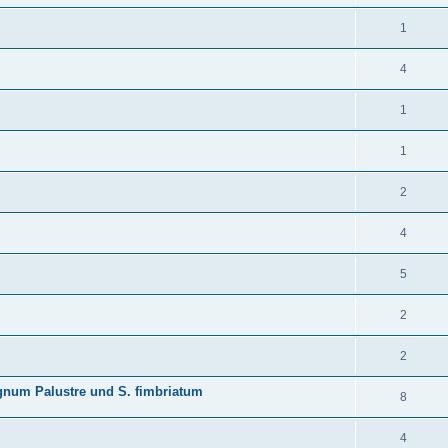
1
4
1
1
2
4
5
2
2
gnum Palustre und S. fimbriatum
8
4