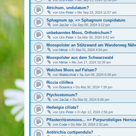
von
Urs-Peter
»
Mo Sep 23, 2024 12:08 pm
Atrichum, undulatum?
von
Urs-Peter
»
Mo Sep 23, 2024 11:57 am
Sphagnum sp. => Sphagnum cuspidatum
von
JarJar
»
Do Sep 05, 2024 3:12 pm
unbekanntes Moos, Orthotrichum?
von
Urs-Peter
»
Sa Mär 30, 2024 9:42 am
Moospolster an Stützwand am Wanderweg Näh
von
hilmar
»
Fr Mai 31, 2024 4:04 pm
Moospolster aus dem Schwarzwald
von
hilmar
»
Mo Jun 17, 2024 10:39 am
Welches Moos auf Felsen?
von
Waldschrat
»
Sa Jun 08, 2024 6:28 pm
Riccia ciliifera
von
Botanica
»
Do Mai 30, 2024 7:39 pm
Ptychostomum?
von
JarJar
»
Do Mai 02, 2024 6:06 pm
Hedwigia ciliata?
von
Urs-Peter
»
Fr Apr 12, 2024 2:56 pm
Pflasterritzenmoos... => Purpurstieliges Horn
von
Codo
»
Do Mär 28, 2024 2:32 pm
Antitrichia curtipendula?