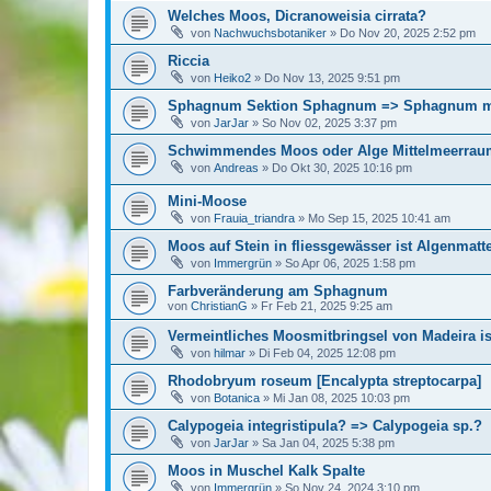
Welches Moos, Dicranoweisia cirrata?
von
Nachwuchsbotaniker
»
Do Nov 20, 2025 2:52 pm
Riccia
von
Heiko2
»
Do Nov 13, 2025 9:51 pm
Sphagnum Sektion Sphagnum => Sphagnum m
von
JarJar
»
So Nov 02, 2025 3:37 pm
Schwimmendes Moos oder Alge Mittelmeerrau
von
Andreas
»
Do Okt 30, 2025 10:16 pm
Mini-Moose
von
Frauia_triandra
»
Mo Sep 15, 2025 10:41 am
Moos auf Stein in fliessgewässer ist Algenmatt
von
Immergrün
»
So Apr 06, 2025 1:58 pm
Farbveränderung am Sphagnum
von
ChristianG
»
Fr Feb 21, 2025 9:25 am
Vermeintliches Moosmitbringsel von Madeira i
von
hilmar
»
Di Feb 04, 2025 12:08 pm
Rhodobryum roseum [Encalypta streptocarpa]
von
Botanica
»
Mi Jan 08, 2025 10:03 pm
Calypogeia integristipula? => Calypogeia sp.?
von
JarJar
»
Sa Jan 04, 2025 5:38 pm
Moos in Muschel Kalk Spalte
von
Immergrün
»
So Nov 24, 2024 3:10 pm