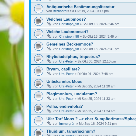
Antiquarische Bestimmungsliteratur
von
Bernhard
»
Sa Okt 19, 2024 10:17 pm
Welches Laubmoos?
von
Christoph_98
»
So Okt 13, 2024 3:46 pm
Welche Laubmoosart?
von
Christoph_98
»
So Okt 13, 2024 3:49 pm
Gemeines Beckenmoos?
von
Christoph_98
»
So Okt 13, 2024 3:41 pm
Rhytidiadelphus, triquetrus?
von
Urs-Peter
»
Sa Okt 05, 2024 12:10 pm
Bryum, capillare?
von
Urs-Peter
»
Di Okt 01, 2024 7:48 am
Unbekanntes Moos
von
Urs-Peter
»
Mi Sep 25, 2024 11:20 am
Plagimonium, undulatum?
von
Urs-Peter
»
Mi Sep 25, 2024 11:33 am
Pellia, endiviifolia?
von
Urs-Peter
»
Mi Sep 25, 2024 11:24 am
Ufer Torf Moos ? --> eher Sumpftorfmoss/Spha
von
Immergrün
»
Mo Sep 16, 2024 9:21 pm
Thuidium, tamariscinum?