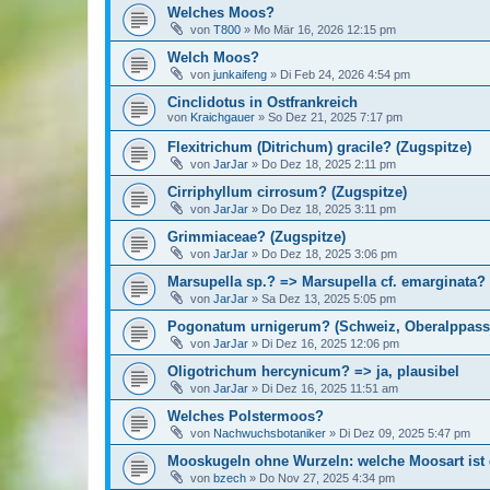
Welches Moos?
von
T800
»
Mo Mär 16, 2026 12:15 pm
Welch Moos?
von
junkaifeng
»
Di Feb 24, 2026 4:54 pm
Cinclidotus in Ostfrankreich
von
Kraichgauer
»
So Dez 21, 2025 7:17 pm
Flexitrichum (Ditrichum) gracile? (Zugspitze)
von
JarJar
»
Do Dez 18, 2025 2:11 pm
Cirriphyllum cirrosum? (Zugspitze)
von
JarJar
»
Do Dez 18, 2025 3:11 pm
Grimmiaceae? (Zugspitze)
von
JarJar
»
Do Dez 18, 2025 3:06 pm
Marsupella sp.? => Marsupella cf. emarginata?
von
JarJar
»
Sa Dez 13, 2025 5:05 pm
Pogonatum urnigerum? (Schweiz, Oberalppass)=
von
JarJar
»
Di Dez 16, 2025 12:06 pm
Oligotrichum hercynicum? => ja, plausibel
von
JarJar
»
Di Dez 16, 2025 11:51 am
Welches Polstermoos?
von
Nachwuchsbotaniker
»
Di Dez 09, 2025 5:47 pm
Mooskugeln ohne Wurzeln: welche Moosart ist
von
bzech
»
Do Nov 27, 2025 4:34 pm