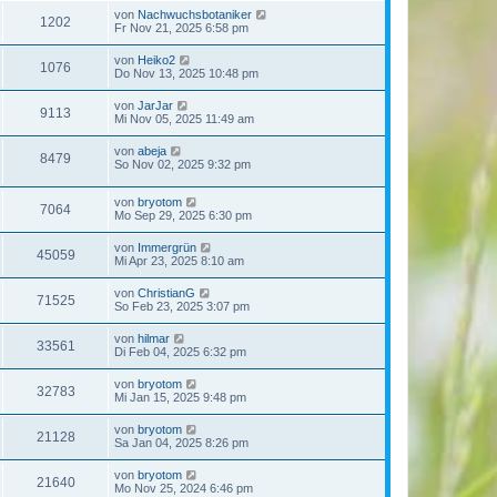
von
Nachwuchsbotaniker
1202
Fr Nov 21, 2025 6:58 pm
von
Heiko2
1076
Do Nov 13, 2025 10:48 pm
von
JarJar
9113
Mi Nov 05, 2025 11:49 am
von
abeja
8479
So Nov 02, 2025 9:32 pm
von
bryotom
7064
Mo Sep 29, 2025 6:30 pm
von
Immergrün
45059
Mi Apr 23, 2025 8:10 am
von
ChristianG
71525
So Feb 23, 2025 3:07 pm
von
hilmar
33561
Di Feb 04, 2025 6:32 pm
von
bryotom
32783
Mi Jan 15, 2025 9:48 pm
von
bryotom
21128
Sa Jan 04, 2025 8:26 pm
von
bryotom
21640
Mo Nov 25, 2024 6:46 pm