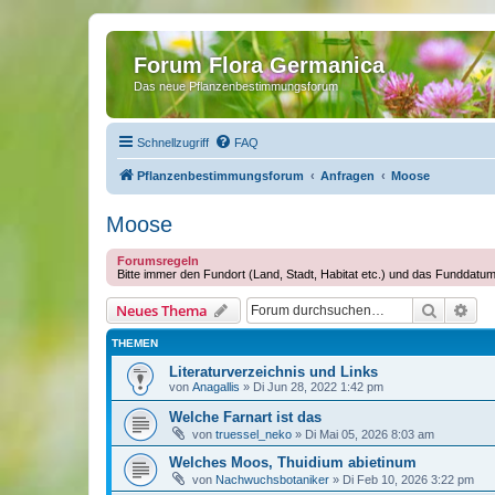
Forum Flora Germanica
Das neue Pflanzenbestimmungsforum
Schnellzugriff
FAQ
Pflanzenbestimmungsforum
Anfragen
Moose
Moose
Forumsregeln
Bitte immer den Fundort (Land, Stadt, Habitat etc.) und das Funddatu
Suche
Erw
Neues Thema
THEMEN
Literaturverzeichnis und Links
von
Anagallis
»
Di Jun 28, 2022 1:42 pm
Welche Farnart ist das
von
truessel_neko
»
Di Mai 05, 2026 8:03 am
Welches Moos, Thuidium abietinum
von
Nachwuchsbotaniker
»
Di Feb 10, 2026 3:22 pm