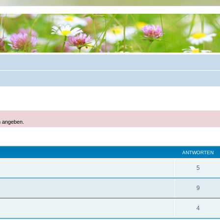
m angeben.
eiterte Suche
ANTWORTEN
5
9
4