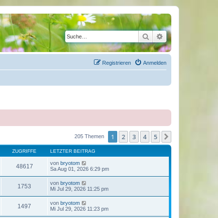
Suche
Erweiterte Suche
Registrieren
Anmelden
1
2
3
4
5
Nächste
205 Themen
ZUGRIFFE
LETZTER BEITRAG
von
bryotom
48617
Sa Aug 01, 2026 6:29 pm
von
bryotom
1753
Mi Jul 29, 2026 11:25 pm
von
bryotom
1497
Mi Jul 29, 2026 11:23 pm