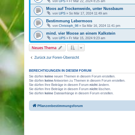
von
UPS
»
Fr Mär 22, 2024 8:25 am
Moos auf Trockenweide, unter Nussbaum
von
UPS
»
So Mär 17, 2024 11:49 am
Bestimmung Lebermoos
von
Christoph_98
»
Sa Mär 16, 2024 11:41 pm
mind. vier Moose an einem Kalkstein
von
UPS
»
Fr Mär 15, 2024 9:23 am
Neues Thema
Zurück zur Foren-Übersicht
BERECHTIGUNGEN IN DIESEM FORUM
Sie dürfen
keine
neuen Themen in diesem Forum erstellen.
Sie dürfen
keine
Antworten zu Themen in diesem Forum erstellen.
Sie dürfen Ihre Beiträge in diesem Forum
nicht
ändern.
Sie dürfen Ihre Beiträge in diesem Forum
nicht
löschen.
Sie dürfen
keine
Dateianhänge in diesem Forum erstellen.
Pflanzenbestimmungsforum