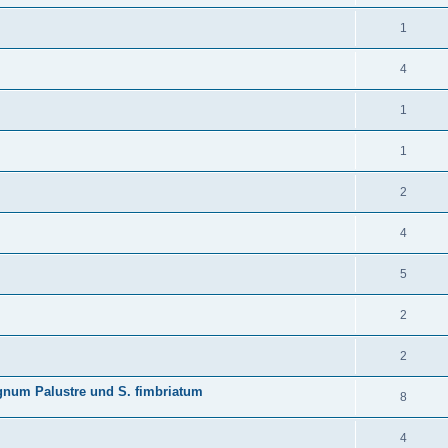
1
4
1
1
2
4
5
2
2
gnum Palustre und S. fimbriatum
8
4