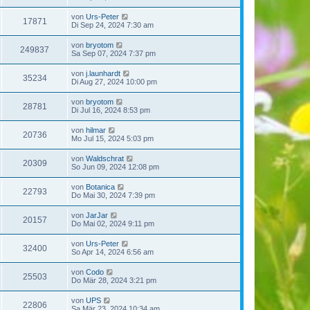
von
Urs-Peter
17871
Di Sep 24, 2024 7:30 am
von
bryotom
249837
Sa Sep 07, 2024 7:37 pm
von
j.launhardt
35234
Di Aug 27, 2024 10:00 pm
von
bryotom
28781
Di Jul 16, 2024 8:53 pm
von
hilmar
20736
Mo Jul 15, 2024 5:03 pm
von
Waldschrat
20309
So Jun 09, 2024 12:08 pm
von
Botanica
22793
Do Mai 30, 2024 7:39 pm
von
JarJar
20157
Do Mai 02, 2024 9:11 pm
von
Urs-Peter
32400
So Apr 14, 2024 6:56 am
von
Codo
25503
Do Mär 28, 2024 3:21 pm
von
UPS
22806
Sa Mär 23, 2024 10:34 am