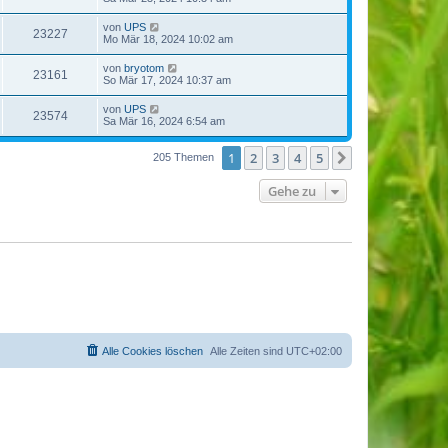
von
UPS
23227
Mo Mär 18, 2024 10:02 am
von
bryotom
23161
So Mär 17, 2024 10:37 am
von
UPS
23574
Sa Mär 16, 2024 6:54 am
1
2
3
4
5
Nächste
205 Themen
Gehe zu
Alle Cookies löschen
Alle Zeiten sind
UTC+02:00