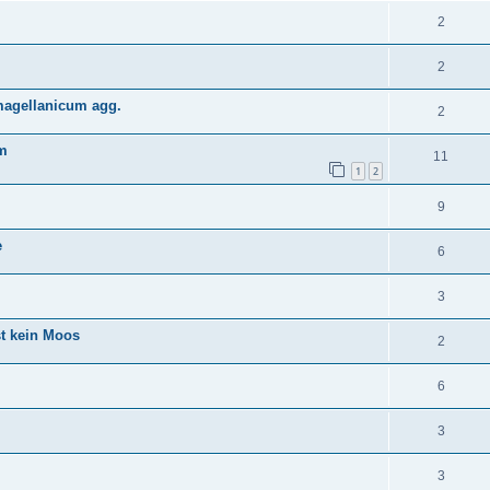
2
2
agellanicum agg.
2
m
11
1
2
9
e
6
3
st kein Moos
2
6
3
3