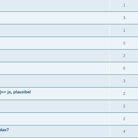
1
3
1
2
2
0
3
> ja, plausibel
2
2
2
 das?
4