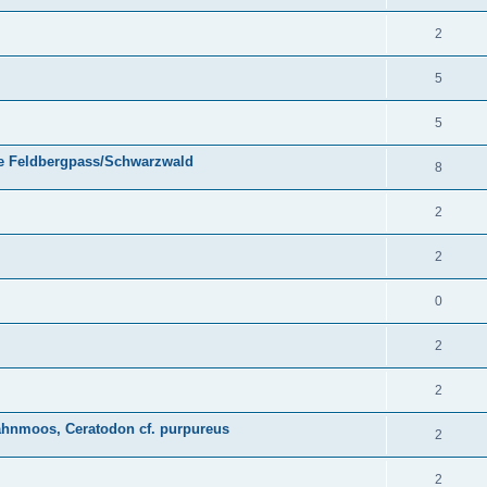
2
5
5
e Feldbergpass/Schwarzwald
8
2
2
0
2
2
zahnmoos, Ceratodon cf. purpureus
2
2