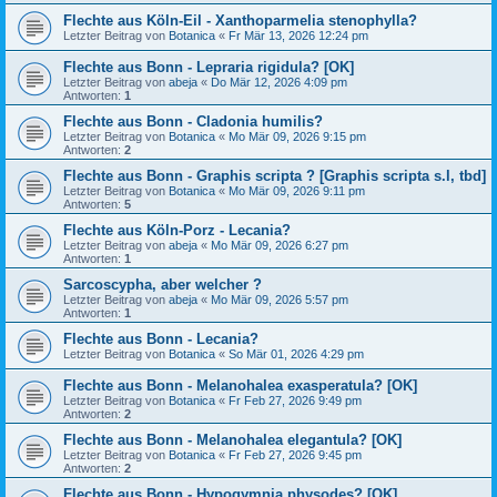
Flechte aus Köln-Eil - Xanthoparmelia stenophylla?
Letzter Beitrag von
Botanica
«
Fr Mär 13, 2026 12:24 pm
Flechte aus Bonn - Lepraria rigidula? [OK]
Letzter Beitrag von
abeja
«
Do Mär 12, 2026 4:09 pm
Antworten:
1
Flechte aus Bonn - Cladonia humilis?
Letzter Beitrag von
Botanica
«
Mo Mär 09, 2026 9:15 pm
Antworten:
2
Flechte aus Bonn - Graphis scripta ? [Graphis scripta s.l, tbd]
Letzter Beitrag von
Botanica
«
Mo Mär 09, 2026 9:11 pm
Antworten:
5
Flechte aus Köln-Porz - Lecania?
Letzter Beitrag von
abeja
«
Mo Mär 09, 2026 6:27 pm
Antworten:
1
Sarcoscypha, aber welcher ?
Letzter Beitrag von
abeja
«
Mo Mär 09, 2026 5:57 pm
Antworten:
1
Flechte aus Bonn - Lecania?
Letzter Beitrag von
Botanica
«
So Mär 01, 2026 4:29 pm
Flechte aus Bonn - Melanohalea exasperatula? [OK]
Letzter Beitrag von
Botanica
«
Fr Feb 27, 2026 9:49 pm
Antworten:
2
Flechte aus Bonn - Melanohalea elegantula? [OK]
Letzter Beitrag von
Botanica
«
Fr Feb 27, 2026 9:45 pm
Antworten:
2
Flechte aus Bonn - Hypogymnia physodes? [OK]