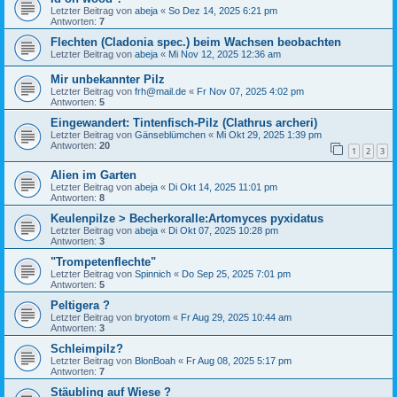
Letzter Beitrag von
abeja
«
So Dez 14, 2025 6:21 pm
Antworten:
7
Flechten (Cladonia spec.) beim Wachsen beobachten
Letzter Beitrag von
abeja
«
Mi Nov 12, 2025 12:36 am
Mir unbekannter Pilz
Letzter Beitrag von
frh@mail.de
«
Fr Nov 07, 2025 4:02 pm
Antworten:
5
Eingewandert: Tintenfisch-Pilz (Clathrus archeri)
Letzter Beitrag von
Gänseblümchen
«
Mi Okt 29, 2025 1:39 pm
Antworten:
20
1
2
3
Alien im Garten
Letzter Beitrag von
abeja
«
Di Okt 14, 2025 11:01 pm
Antworten:
8
Keulenpilze > Becherkoralle:Artomyces pyxidatus
Letzter Beitrag von
abeja
«
Di Okt 07, 2025 10:28 pm
Antworten:
3
"Trompetenflechte"
Letzter Beitrag von
Spinnich
«
Do Sep 25, 2025 7:01 pm
Antworten:
5
Peltigera ?
Letzter Beitrag von
bryotom
«
Fr Aug 29, 2025 10:44 am
Antworten:
3
Schleimpilz?
Letzter Beitrag von
BlonBoah
«
Fr Aug 08, 2025 5:17 pm
Antworten:
7
Stäubling auf Wiese ?