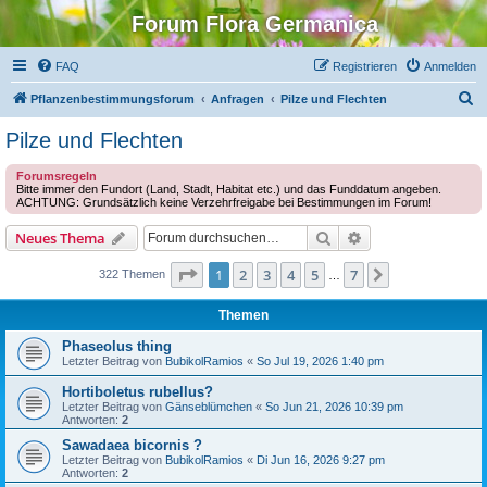
Forum Flora Germanica
FAQ
Registrieren
Anmelden
S
Pflanzenbestimmungsforum
Anfragen
Pilze und Flechten
u
Pilze und Flechten
c
Forumsregeln
h
Bitte immer den Fundort (Land, Stadt, Habitat etc.) und das Funddatum angeben.
ACHTUNG: Grundsätzlich keine Verzehrfreigabe bei Bestimmungen im Forum!
e
Suche
Erweiterte Suche
Neues Thema
Seite
1
von
7
1
2
3
4
5
7
Nächste
322 Themen
…
Themen
Phaseolus thing
Letzter Beitrag von
BubikolRamios
«
So Jul 19, 2026 1:40 pm
Hortiboletus rubellus?
Letzter Beitrag von
Gänseblümchen
«
So Jun 21, 2026 10:39 pm
Antworten:
2
Sawadaea bicornis ?
Letzter Beitrag von
BubikolRamios
«
Di Jun 16, 2026 9:27 pm
Antworten:
2