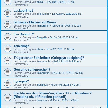
Letzter Beitrag von
abeja
«
Fr Aug 08, 2025 1:42 pm
Antworten:
1
Lackporling?
Letzter Beitrag von
pedicularis
«
Do Aug 07, 2025 2:33 pm
Antworten:
2
Schwarze Flecken auf Wiese
Letzter Beitrag von
Immergrün
«
Di Aug 05, 2025 8:37 am
Antworten:
2
Ein Rostpilz?
Letzter Beitrag von
Anagallis
«
Do Jul 31, 2025 9:37 pm
Antworten:
3
Teuerlinge
Letzter Beitrag von
abeja
«
Di Jul 22, 2025 11:08 pm
Antworten:
2
Trügerischer Schönfleck (Calogaya decipiens)?
Letzter Beitrag von
JohannesM
«
Di Jul 08, 2025 4:34 pm
Antworten:
6
Gemeine stinkmorchel ?
Letzter Beitrag von
Immergrün
«
Sa Jun 14, 2025 11:07 am
Antworten:
2
Lycogala?
Letzter Beitrag von
BlonBoah
«
Mi Jun 04, 2025 6:41 pm
Antworten:
1
Flechte aus dem Rhein-Sieg-Kreis 13 - cf Rinodina ?
[Rinodina ok, cf Rinodina gennarii]
Letzter Beitrag von
Botanica
«
Mi Mai 21, 2025 5:23 pm
Antworten:
2