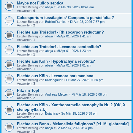
Maybe not Fuligo septica
Letzter Beitrag von
abeja
«
Sa Mai 30, 2026 10:41 am
Antworten:
6
Coleosporium tussilaginis/ Campanula persicifolia ?
Letzter Beitrag von
BubikolRamios
«
Di Apr 28, 2026 7:57 pm
Antworten:
2
Flechte aus Troisdorf - Rhizocarpon reductum?
Letzter Beitrag von
abeja
«
Mi Apr 01, 2026 1:41 am
Antworten:
1
Flechte aus Troisdorf - Lecanora semipallida?
Letzter Beitrag von
abeja
«
Mi Apr 01, 2026 1:23 am
Antworten:
1
Flechte aus Köln - Hypotrachyna revoluta?
Letzter Beitrag von
abeja
«
Mi Apr 01, 2026 1:01 am
Antworten:
1
Flechte aus Köln - Lecanora barkmaniana
Letzter Beitrag von
Kraichgauer
«
Fr Mär 27, 2026 11:50 pm
Antworten:
3
Pilz im Topf
Letzter Beitrag von
Andreas Melzer
«
Mi Mär 18, 2026 5:08 pm
Antworten:
2
Flechte aus Köln - Xanthoparmelia stenophylla Nr. 2 [OK, X.
stenophylla s.l.]
Letzter Beitrag von
Botanica
«
So Mär 15, 2026 3:38 pm
Antworten:
2
Flechte aus Bonn - Melanelixia fuliginosa? [cf. M. glabratula]
Letzter Beitrag von
abeja
«
Sa Mär 14, 2026 3:34 pm
Antworten:
3