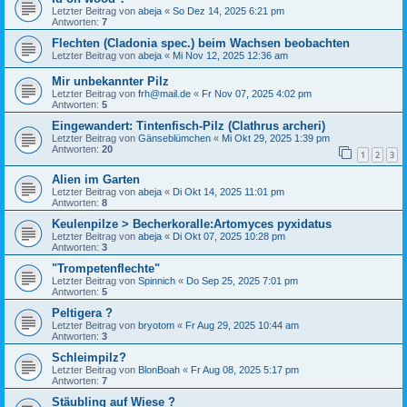
Letzter Beitrag von
abeja
«
So Dez 14, 2025 6:21 pm
Antworten:
7
Flechten (Cladonia spec.) beim Wachsen beobachten
Letzter Beitrag von
abeja
«
Mi Nov 12, 2025 12:36 am
Mir unbekannter Pilz
Letzter Beitrag von
frh@mail.de
«
Fr Nov 07, 2025 4:02 pm
Antworten:
5
Eingewandert: Tintenfisch-Pilz (Clathrus archeri)
Letzter Beitrag von
Gänseblümchen
«
Mi Okt 29, 2025 1:39 pm
Antworten:
20
1
2
3
Alien im Garten
Letzter Beitrag von
abeja
«
Di Okt 14, 2025 11:01 pm
Antworten:
8
Keulenpilze > Becherkoralle:Artomyces pyxidatus
Letzter Beitrag von
abeja
«
Di Okt 07, 2025 10:28 pm
Antworten:
3
"Trompetenflechte"
Letzter Beitrag von
Spinnich
«
Do Sep 25, 2025 7:01 pm
Antworten:
5
Peltigera ?
Letzter Beitrag von
bryotom
«
Fr Aug 29, 2025 10:44 am
Antworten:
3
Schleimpilz?
Letzter Beitrag von
BlonBoah
«
Fr Aug 08, 2025 5:17 pm
Antworten:
7
Stäubling auf Wiese ?