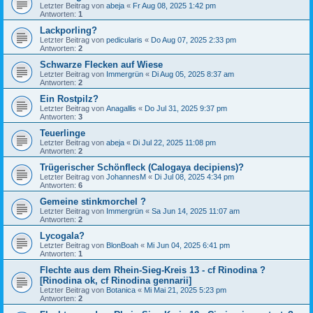
Letzter Beitrag von
abeja
«
Fr Aug 08, 2025 1:42 pm
Antworten:
1
Lackporling?
Letzter Beitrag von
pedicularis
«
Do Aug 07, 2025 2:33 pm
Antworten:
2
Schwarze Flecken auf Wiese
Letzter Beitrag von
Immergrün
«
Di Aug 05, 2025 8:37 am
Antworten:
2
Ein Rostpilz?
Letzter Beitrag von
Anagallis
«
Do Jul 31, 2025 9:37 pm
Antworten:
3
Teuerlinge
Letzter Beitrag von
abeja
«
Di Jul 22, 2025 11:08 pm
Antworten:
2
Trügerischer Schönfleck (Calogaya decipiens)?
Letzter Beitrag von
JohannesM
«
Di Jul 08, 2025 4:34 pm
Antworten:
6
Gemeine stinkmorchel ?
Letzter Beitrag von
Immergrün
«
Sa Jun 14, 2025 11:07 am
Antworten:
2
Lycogala?
Letzter Beitrag von
BlonBoah
«
Mi Jun 04, 2025 6:41 pm
Antworten:
1
Flechte aus dem Rhein-Sieg-Kreis 13 - cf Rinodina ?
[Rinodina ok, cf Rinodina gennarii]
Letzter Beitrag von
Botanica
«
Mi Mai 21, 2025 5:23 pm
Antworten:
2