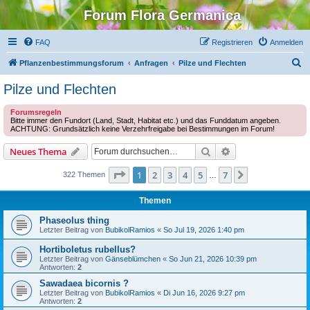
Forum Flora Germanica
FAQ
Registrieren
Anmelden
S
Pflanzenbestimmungsforum
Anfragen
Pilze und Flechten
u
Pilze und Flechten
c
Forumsregeln
h
Bitte immer den Fundort (Land, Stadt, Habitat etc.) und das Funddatum angeben.
ACHTUNG: Grundsätzlich keine Verzehrfreigabe bei Bestimmungen im Forum!
e
Suche
Erweiterte Suche
Neues Thema
Seite
1
von
7
1
2
3
4
5
7
Nächste
322 Themen
…
Themen
Phaseolus thing
Letzter Beitrag von
BubikolRamios
«
So Jul 19, 2026 1:40 pm
Hortiboletus rubellus?
Letzter Beitrag von
Gänseblümchen
«
So Jun 21, 2026 10:39 pm
Antworten:
2
Sawadaea bicornis ?
Letzter Beitrag von
BubikolRamios
«
Di Jun 16, 2026 9:27 pm
Antworten:
2