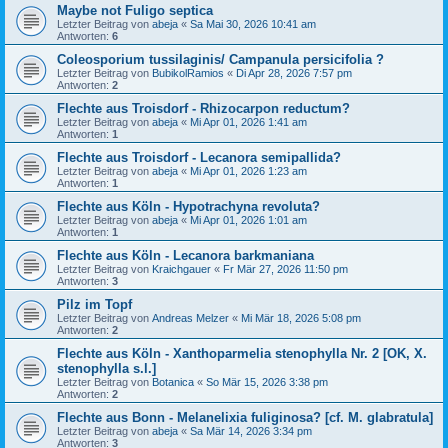
Maybe not Fuligo septica
Letzter Beitrag von
abeja
«
Sa Mai 30, 2026 10:41 am
Antworten:
6
Coleosporium tussilaginis/ Campanula persicifolia ?
Letzter Beitrag von
BubikolRamios
«
Di Apr 28, 2026 7:57 pm
Antworten:
2
Flechte aus Troisdorf - Rhizocarpon reductum?
Letzter Beitrag von
abeja
«
Mi Apr 01, 2026 1:41 am
Antworten:
1
Flechte aus Troisdorf - Lecanora semipallida?
Letzter Beitrag von
abeja
«
Mi Apr 01, 2026 1:23 am
Antworten:
1
Flechte aus Köln - Hypotrachyna revoluta?
Letzter Beitrag von
abeja
«
Mi Apr 01, 2026 1:01 am
Antworten:
1
Flechte aus Köln - Lecanora barkmaniana
Letzter Beitrag von
Kraichgauer
«
Fr Mär 27, 2026 11:50 pm
Antworten:
3
Pilz im Topf
Letzter Beitrag von
Andreas Melzer
«
Mi Mär 18, 2026 5:08 pm
Antworten:
2
Flechte aus Köln - Xanthoparmelia stenophylla Nr. 2 [OK, X.
stenophylla s.l.]
Letzter Beitrag von
Botanica
«
So Mär 15, 2026 3:38 pm
Antworten:
2
Flechte aus Bonn - Melanelixia fuliginosa? [cf. M. glabratula]
Letzter Beitrag von
abeja
«
Sa Mär 14, 2026 3:34 pm
Antworten:
3