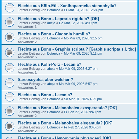
Flechte aus Köln-Eil - Xanthoparmelia stenophylla?
Letzter Beitrag von
Botanica
«
Fr Mär 13, 2026 12:24 pm
Flechte aus Bonn - Lepraria rigidula? [OK]
Letzter Beitrag von
abeja
«
Do Mär 12, 2026 4:09 pm
Antworten:
1
Flechte aus Bonn - Cladonia humilis?
Letzter Beitrag von
Botanica
«
Mo Mär 09, 2026 9:15 pm
Antworten:
2
Flechte aus Bonn - Graphis scripta ? [Graphis scripta s.l, tbd]
Letzter Beitrag von
Botanica
«
Mo Mär 09, 2026 9:11 pm
Antworten:
5
Flechte aus Köln-Porz - Lecania?
Letzter Beitrag von
abeja
«
Mo Mär 09, 2026 6:27 pm
Antworten:
1
Sarcoscypha, aber welcher ?
Letzter Beitrag von
abeja
«
Mo Mär 09, 2026 5:57 pm
Antworten:
1
Flechte aus Bonn - Lecania?
Letzter Beitrag von
Botanica
«
So Mär 01, 2026 4:29 pm
Flechte aus Bonn - Melanohalea exasperatula? [OK]
Letzter Beitrag von
Botanica
«
Fr Feb 27, 2026 9:49 pm
Antworten:
2
Flechte aus Bonn - Melanohalea elegantula? [OK]
Letzter Beitrag von
Botanica
«
Fr Feb 27, 2026 9:45 pm
Antworten:
2
Flechte aus Bonn - Hypogymnia physodes? [OK]