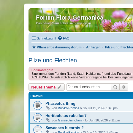
Forum Flora Germanica
Das neue Pflanzenbestimmungsforum
Schnellzugriff
FAQ
Pflanzenbestimmungsforum
Anfragen
Pilze und Flechte
Pilze und Flechten
Forumsregeln
Bitte immer den Fundort (Land, Stadt, Habitat etc.) und das Funddatu
ACHTUNG: Grundsätzlich keine Verzehrfreigabe bei Bestimmungen i
Suche
Erw
Neues Thema
THEMEN
Phaseolus thing
von
BubikolRamios
»
So Jul 19, 2026 1:40 pm
Hortiboletus rubellus?
von
Gänseblümchen
»
Di Jun 16, 2026 9:11 pm
Sawadaea bicornis ?
von
BubikolRamios
»
Di Jun 16, 2026 1:43 pm