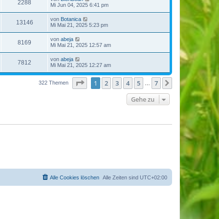
2288
Mi Jun 04, 2025 6:41 pm
von
Botanica
13146
Mi Mai 21, 2025 5:23 pm
von
abeja
8169
Mi Mai 21, 2025 12:57 am
von
abeja
7812
Mi Mai 21, 2025 12:27 am
Seite
1
von
7
1
2
3
4
5
7
Nächste
322 Themen
…
Gehe zu
Alle Cookies löschen
Alle Zeiten sind
UTC+02:00