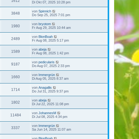
1612
Di Okt 07, 2025 10:28 pm
von
Spinnich
3848
Do Sep 25, 2025 7:01 pm
von
bryotom
1980
Fr Aug 29, 2025 10:44 am
von
BlonBoah
2489
Fr Aug 08, 2025 5:17 pm
von
abeja
1589
Fr Aug 08, 2025 1:42 pm
von
pedicularis
9187
Do Aug 07, 2025 2:33 pm
von
Immergrün
1660
Di Aug 05, 2025 8:37 am
von
Anagallis
1714
Do Jul 31, 2025 9:37 pm
von
abeja
1802
Di Jul 22, 2025 11:08 pm
von
JohannesM
11484
Di Jul 08, 2025 4:34 pm
von
Immergrün
3337
Sa Jun 14, 2025 11:07 am
von
BlonBoah