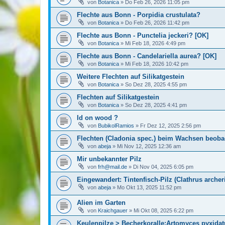
von
Botanica
»
Do Feb 26, 2026 11:05 pm
Flechte aus Bonn - Porpidia crustulata?
von
Botanica
»
Do Feb 26, 2026 11:42 pm
Flechte aus Bonn - Punctelia jeckeri? [OK]
von
Botanica
»
Mi Feb 18, 2026 4:49 pm
Flechte aus Bonn - Candelariella aurea? [OK]
von
Botanica
»
Mi Feb 18, 2026 10:42 pm
Weitere Flechten auf Silikatgestein
von
Botanica
»
So Dez 28, 2025 4:55 pm
Flechten auf Silikatgestein
von
Botanica
»
So Dez 28, 2025 4:41 pm
Id on wood ?
von
BubikolRamios
»
Fr Dez 12, 2025 2:56 pm
Flechten (Cladonia spec.) beim Wachsen beoba
von
abeja
»
Mi Nov 12, 2025 12:36 am
Mir unbekannter Pilz
von
frh@mail.de
»
Di Nov 04, 2025 6:05 pm
Eingewandert: Tintenfisch-Pilz (Clathrus archeri
von
abeja
»
Mo Okt 13, 2025 11:52 pm
Alien im Garten
von
Kraichgauer
»
Mi Okt 08, 2025 6:22 pm
Keulenpilze > Becherkoralle:Artomyces pyxidat