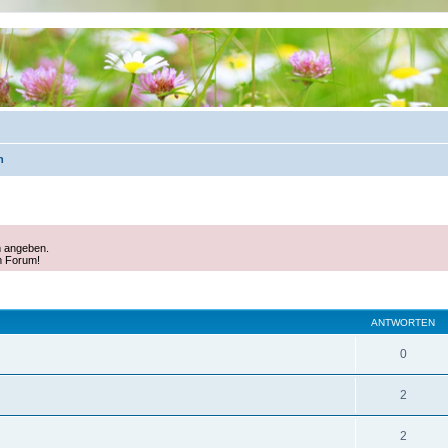
n
m angeben.
m Forum!
eiterte Suche
ANTWORTEN
0
2
2