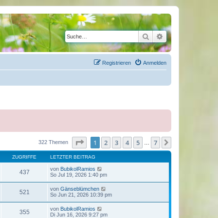
Suche
Erweiterte Suche
Registrieren
Anmelden
Seite
1
von
7
1
2
3
4
5
7
Nächste
322 Themen
…
ZUGRIFFE
LETZTER BEITRAG
von
BubikolRamios
437
So Jul 19, 2026 1:40 pm
von
Gänseblümchen
521
So Jun 21, 2026 10:39 pm
von
BubikolRamios
355
Di Jun 16, 2026 9:27 pm