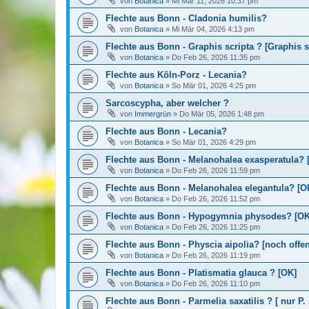
von
Botanica
»
Mi Mär 11, 2026 10:37 pm
Flechte aus Bonn - Cladonia humilis?
von
Botanica
»
Mi Mär 04, 2026 4:13 pm
Flechte aus Bonn - Graphis scripta ? [Graphis sc
von
Botanica
»
Do Feb 26, 2026 11:35 pm
Flechte aus Köln-Porz - Lecania?
von
Botanica
»
So Mär 01, 2026 4:25 pm
Sarcoscypha, aber welcher ?
von
Immergrün
»
Do Mär 05, 2026 1:48 pm
Flechte aus Bonn - Lecania?
von
Botanica
»
So Mär 01, 2026 4:29 pm
Flechte aus Bonn - Melanohalea exasperatula? 
von
Botanica
»
Do Feb 26, 2026 11:59 pm
Flechte aus Bonn - Melanohalea elegantula? [O
von
Botanica
»
Do Feb 26, 2026 11:52 pm
Flechte aus Bonn - Hypogymnia physodes? [OK
von
Botanica
»
Do Feb 26, 2026 11:25 pm
Flechte aus Bonn - Physcia aipolia? [noch offen
von
Botanica
»
Do Feb 26, 2026 11:19 pm
Flechte aus Bonn - Platismatia glauca ? [OK]
von
Botanica
»
Do Feb 26, 2026 11:10 pm
Flechte aus Bonn - Parmelia saxatilis ? [ nur P. s