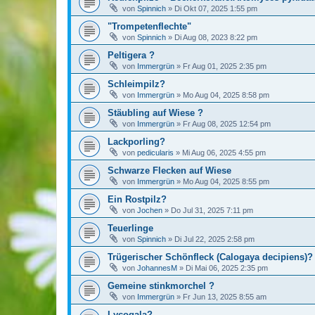
von
Spinnich
»
Di Okt 07, 2025 1:55 pm
"Trompetenflechte"
von
Spinnich
»
Di Aug 08, 2023 8:22 pm
Peltigera ?
von
Immergrün
»
Fr Aug 01, 2025 2:35 pm
Schleimpilz?
von
Immergrün
»
Mo Aug 04, 2025 8:58 pm
Stäubling auf Wiese ?
von
Immergrün
»
Fr Aug 08, 2025 12:54 pm
Lackporling?
von
pedicularis
»
Mi Aug 06, 2025 4:55 pm
Schwarze Flecken auf Wiese
von
Immergrün
»
Mo Aug 04, 2025 8:55 pm
Ein Rostpilz?
von
Jochen
»
Do Jul 31, 2025 7:11 pm
Teuerlinge
von
Spinnich
»
Di Jul 22, 2025 2:58 pm
Trügerischer Schönfleck (Calogaya decipiens)?
von
JohannesM
»
Di Mai 06, 2025 2:35 pm
Gemeine stinkmorchel ?
von
Immergrün
»
Fr Jun 13, 2025 8:55 am
Lycogala?