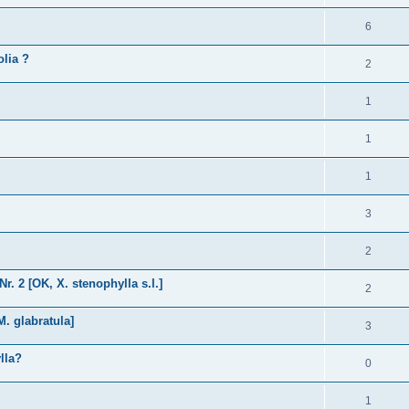
6
lia ?
2
1
1
1
3
2
. 2 [OK, X. stenophylla s.l.]
2
M. glabratula]
3
lla?
0
1