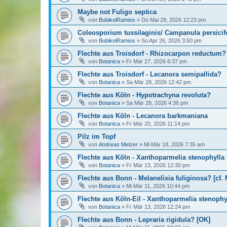
Maybe not Fuligo septica
von
BubikolRamios
»
Do Mai 28, 2026 12:23 pm
Coleosporium tussilaginis/ Campanula persicifo
von
BubikolRamios
»
So Apr 26, 2026 3:50 pm
Flechte aus Troisdorf - Rhizocarpon reductum?
von
Botanica
»
Fr Mär 27, 2026 6:37 pm
Flechte aus Troisdorf - Lecanora semipallida?
von
Botanica
»
Sa Mär 28, 2026 12:42 pm
Flechte aus Köln - Hypotrachyna revoluta?
von
Botanica
»
Sa Mär 28, 2026 4:36 pm
Flechte aus Köln - Lecanora barkmaniana
von
Botanica
»
Fr Mär 20, 2026 11:14 pm
Pilz im Topf
von
Andreas Melzer
»
Mi Mär 18, 2026 7:35 am
Flechte aus Köln - Xanthoparmelia stenophylla Nr
von
Botanica
»
Fr Mär 13, 2026 12:30 pm
Flechte aus Bonn - Melanelixia fuliginosa? [cf. 
von
Botanica
»
Mi Mär 11, 2026 10:44 pm
Flechte aus Köln-Eil - Xanthoparmelia stenophy
von
Botanica
»
Fr Mär 13, 2026 12:24 pm
Flechte aus Bonn - Lepraria rigidula? [OK]