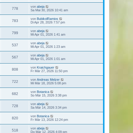
von
abeja
778
Sa Mai 30, 2026 10:41 am
von
BubikolRamios
783
Di Apr 28, 2026 7:57 pm
von
abeja
799
Mi Apr 01, 2026 1:41 am
von
abeja
537
Mi Apr 01, 2026 1:23 am
von
abeja
567
Mi Apr 01, 2026 1:01 am
von
Kraichgauer
808
Fr Mär 27, 2026 11:50 pm
von
Andreas Melzer
722
Mi Mär 18, 2026 5:08 pm
von
Botanica
682
So Mär 15, 2026 3:38 pm
von
abeja
728
Sa Mär 14, 2026 3:34 pm
von
Botanica
820
Fr Mär 13, 2026 12:24 pm
von
abeja
518
Do Mär 12, 2026 4:09 pm