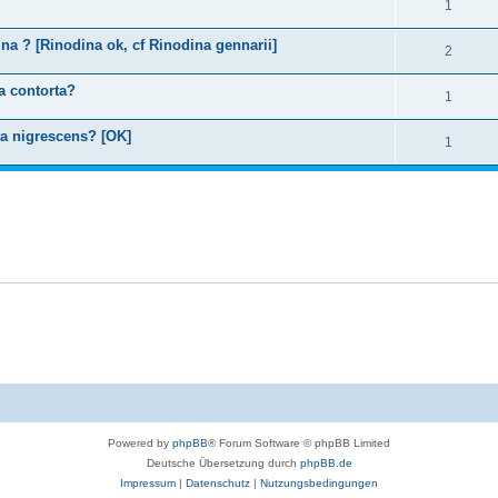
1
na ? [Rinodina ok, cf Rinodina gennarii]
2
a contorta?
1
ia nigrescens? [OK]
1
Powered by
phpBB
® Forum Software © phpBB Limited
Deutsche Übersetzung durch
phpBB.de
Impressum
|
Datenschutz
|
Nutzungsbedingungen