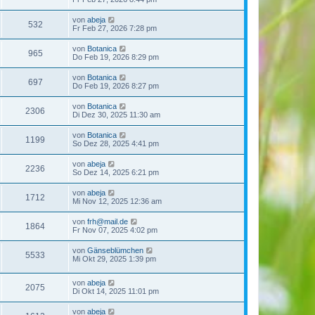
von
abeja
532
Fr Feb 27, 2026 7:28 pm
von
Botanica
965
Do Feb 19, 2026 8:29 pm
von
Botanica
697
Do Feb 19, 2026 8:27 pm
von
Botanica
2306
Di Dez 30, 2025 11:30 am
von
Botanica
1199
So Dez 28, 2025 4:41 pm
von
abeja
2236
So Dez 14, 2025 6:21 pm
von
abeja
1712
Mi Nov 12, 2025 12:36 am
von
frh@mail.de
1864
Fr Nov 07, 2025 4:02 pm
von
Gänseblümchen
5533
Mi Okt 29, 2025 1:39 pm
von
abeja
2075
Di Okt 14, 2025 11:01 pm
von
abeja