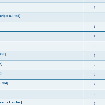
2
ripta s.l, tbd]
5
1
1
0
[OK]
2
K]
2
]
2
, tbd]
2
2
ax. s.l. sicher]
2