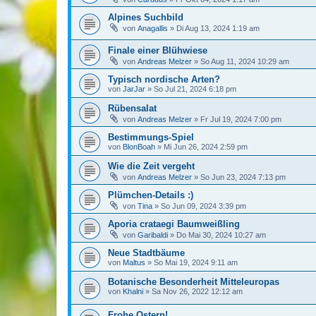
Alpines Suchbild
von
Anagallis
»
Di Aug 13, 2024 1:19 am
Finale einer Blühwiese
von
Andreas Melzer
»
So Aug 11, 2024 10:29 am
Typisch nordische Arten?
von
JarJar
»
So Jul 21, 2024 6:18 pm
Rübensalat
von
Andreas Melzer
»
Fr Jul 19, 2024 7:00 pm
Bestimmungs-Spiel
von
BlonBoah
»
Mi Jun 26, 2024 2:59 pm
Wie die Zeit vergeht
von
Andreas Melzer
»
So Jun 23, 2024 7:13 pm
Plümchen-Details :)
von
Tina
»
So Jun 09, 2024 3:39 pm
Aporia crataegi Baumweißling
von
Garibaldi
»
Do Mai 30, 2024 10:27 am
Neue Stadtbäume
von
Maltus
»
So Mai 19, 2024 9:11 am
Botanische Besonderheit Mitteleuropas
von
Khalni
»
Sa Nov 26, 2022 12:12 am
Frohe Ostern!