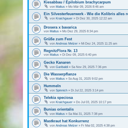
Kiesabbau / Epilobium brachycarpum
von
Maltus
»
Mo Mär 09, 2026 8:46 am
Ein Silvesterfeuerwerk - Wie die Kolibris alles r
von
Kraichgauer
»
Di Dez 30, 2025 12:22 am
Drosera x bavarica
von
Maltus
»
Mo Dez 29, 2025 8:34 pm
Grüße zum Fest
von
Andreas Melzer
»
Mi Dez 24, 2025 11:25 am
RegnitzFlora Nr. 13
von
Maltus
»
Di Dez 09, 2025 6:40 pm
Gecko Kanaren
von
Garibaldi
»
Sa Nov 29, 2025 7:36 pm
Die Wasserpflanze
von
Maltus
»
So Aug 31, 2025 9:02 pm
Hummeln
von
Spinnich
»
Di Jul 22, 2025 3:14 pm
Telekia speciosa
von
Kraichgauer
»
Do Jul 03, 2025 10:17 pm
Bunias orientalis
von
Maltus
»
Sa Mai 31, 2025 7:38 pm
Mastkraut hat Konkurrenz
von
Andreas Melzer
»
Fr Mai 02, 2025 4:38 pm