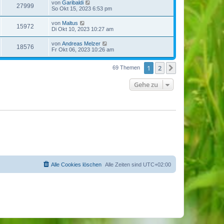
von
Garibaldi
27999
So Okt 15, 2023 6:53 pm
von
Maltus
15972
Di Okt 10, 2023 10:27 am
von
Andreas Melzer
18576
Fr Okt 06, 2023 10:26 am
1
2
Nächste
69 Themen
Gehe zu
Alle Cookies löschen
Alle Zeiten sind
UTC+02:00