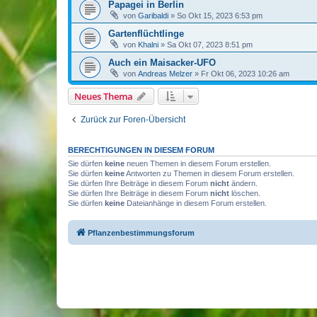
Papagei in Berlin
von
Garibaldi
»
So Okt 15, 2023 6:53 pm
Gartenflüchtlinge
von
Khalni
»
Sa Okt 07, 2023 8:51 pm
Auch ein Maisacker-UFO
von
Andreas Melzer
»
Fr Okt 06, 2023 10:26 am
Neues Thema
Zurück zur Foren-Übersicht
BERECHTIGUNGEN IN DIESEM FORUM
Sie dürfen
keine
neuen Themen in diesem Forum erstellen.
Sie dürfen
keine
Antworten zu Themen in diesem Forum erstellen.
Sie dürfen Ihre Beiträge in diesem Forum
nicht
ändern.
Sie dürfen Ihre Beiträge in diesem Forum
nicht
löschen.
Sie dürfen
keine
Dateianhänge in diesem Forum erstellen.
Pflanzenbestimmungsforum