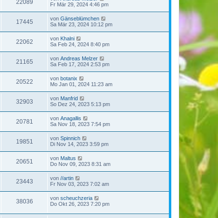
22089
Fr Mär 29, 2024 4:46 pm
von
Gänseblümchen
17445
Sa Mär 23, 2024 10:12 pm
von
Khalni
22062
Sa Feb 24, 2024 8:40 pm
von
Andreas Melzer
21165
Sa Feb 17, 2024 2:53 pm
von
botanix
20522
Mo Jan 01, 2024 11:23 am
von
Manfrid
32903
So Dez 24, 2023 5:13 pm
von
Anagallis
20781
Sa Nov 18, 2023 7:54 pm
von
Spinnich
19851
Di Nov 14, 2023 3:59 pm
von
Maltus
20651
Do Nov 09, 2023 8:31 am
von
//artin
23443
Fr Nov 03, 2023 7:02 am
von
scheuchzeria
38036
Do Okt 26, 2023 7:20 pm