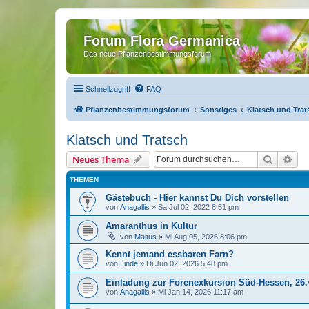
Forum Flora Germanica
Das neue Pflanzenbestimmungsforum
Schnellzugriff
FAQ
Pflanzenbestimmungsforum
Sonstiges
Klatsch und Trat
Klatsch und Tratsch
Suche
Erw
Neues Thema
THEMEN
Gästebuch - Hier kannst Du Dich vorstellen
von
Anagallis
»
Sa Jul 02, 2022 8:51 pm
Amaranthus in Kultur
von
Maltus
»
Mi Aug 05, 2026 8:06 pm
Kennt jemand essbaren Farn?
von
Linde
»
Di Jun 02, 2026 5:48 pm
Einladung zur Forenexkursion Süd-Hessen, 26.
von
Anagallis
»
Mi Jan 14, 2026 11:17 am