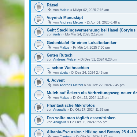
Rätsel
von
Maltus
»
Mi Apr 02, 2025 7:15 am
Voynich-Manuskipt
von
Andreas Melzer
»
Di Apr 01, 2025 6:48 am
Geht Stecklingsvermehrung bei Hasel (Corylus 
von
//artin
»
Mo Mär 24, 2025 2:19 pm
Gedenktafel für einen Lokalbotaniker
von
Maltus
»
Fr Mär 14, 2025 7:30 pm
Guten Rutsch
von
Andreas Melzer
»
Di Dez 31, 2024 6:28 pm
... schon Weihnachten
von
abeja
»
Di Dez 24, 2024 2:43 pm
4. Advent
von
Andreas Melzer
»
So Dez 22, 2024 2:45 pm
Mulch auf Äckern als Verbreitungsweg neuer Ar
von
Maltus
»
Di Okt 22, 2024 1:15 pm
Phantastische Mikrofotos
von
Anagallis
»
Do Okt 17, 2024 11:53 pm
Das sollte man täglich essen/trinken
von
Anagallis
»
Do Okt 03, 2024 9:55 pm
Albania-Excursion : Hiking and Botany 25.4.-10
von
Carduus
»
Fr Okt 04, 2024 1:17 am