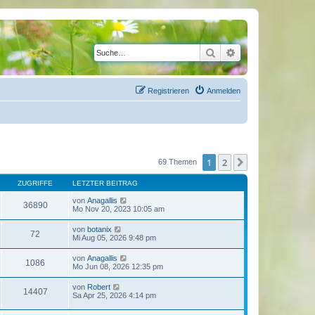
Suche
Erweiterte Suche
Registrieren
Anmelden
1
2
Nächste
69 Themen
ZUGRIFFE
LETZTER BEITRAG
von
Anagallis
36890
Mo Nov 20, 2023 10:05 am
von
botanix
72
Mi Aug 05, 2026 9:48 pm
von
Anagallis
1086
Mo Jun 08, 2026 12:35 pm
von
Robert
14407
Sa Apr 25, 2026 4:14 pm