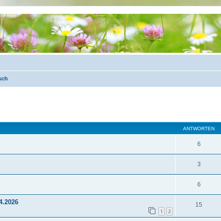
sch
eiterte Suche
ANTWORTEN
6
3
6
4.2026
15
1
2