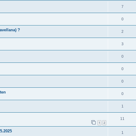
7
0
avellana) ?
2
3
0
0
0
ten
0
1
11
1
2
.5.2025
1