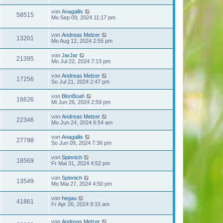
von
Anagallis
58515
Mo Sep 09, 2024 11:17 pm
von
Andreas Melzer
13201
Mo Aug 12, 2024 2:55 pm
von
JarJar
21395
Mo Jul 22, 2024 7:13 pm
von
Andreas Melzer
17256
So Jul 21, 2024 2:47 pm
von
BlonBoah
16626
Mi Jun 26, 2024 2:59 pm
von
Andreas Melzer
22346
Mo Jun 24, 2024 6:54 am
von
Anagallis
27798
So Jun 09, 2024 7:36 pm
von
Spinnich
18569
Fr Mai 31, 2024 4:52 pm
von
Spinnich
13549
Mo Mai 27, 2024 4:50 pm
von
hegau
41861
Fr Apr 26, 2024 9:15 am
von
Andreas Melzer