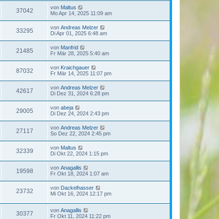
von
Maltus
37042
Mo Apr 14, 2025 11:09 am
von
Andreas Melzer
33295
Di Apr 01, 2025 6:48 am
von
Manfrid
21485
Fr Mär 28, 2025 5:40 am
von
Kraichgauer
87032
Fr Mär 14, 2025 11:07 pm
von
Andreas Melzer
42617
Di Dez 31, 2024 6:28 pm
von
abeja
29005
Di Dez 24, 2024 2:43 pm
von
Andreas Melzer
27117
So Dez 22, 2024 2:45 pm
von
Maltus
32339
Di Okt 22, 2024 1:15 pm
von
Anagallis
19598
Fr Okt 18, 2024 1:07 am
von
Dackelhasser
23732
Mi Okt 16, 2024 12:17 pm
von
Anagallis
30377
Fr Okt 11, 2024 11:22 pm