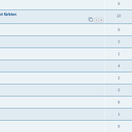
0
ot färbten
10
1
2
0
2
1
4
2
2
6
1
0