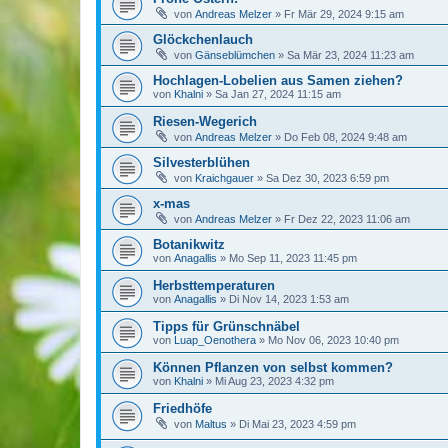
von
Andreas Melzer
»
Fr Mär 29, 2024 9:15 am
Glöckchenlauch
von
Gänseblümchen
»
Sa Mär 23, 2024 11:23 am
Hochlagen-Lobelien aus Samen ziehen?
von
Khalni
»
Sa Jan 27, 2024 11:15 am
Riesen-Wegerich
von
Andreas Melzer
»
Do Feb 08, 2024 9:48 am
Silvesterblühen
von
Kraichgauer
»
Sa Dez 30, 2023 6:59 pm
x-mas
von
Andreas Melzer
»
Fr Dez 22, 2023 11:06 am
Botanikwitz
von
Anagallis
»
Mo Sep 11, 2023 11:45 pm
Herbsttemperaturen
von
Anagallis
»
Di Nov 14, 2023 1:53 am
Tipps für Grünschnäbel
von
Luap_Oenothera
»
Mo Nov 06, 2023 10:40 pm
Können Pflanzen von selbst kommen?
von
Khalni
»
Mi Aug 23, 2023 4:32 pm
Friedhöfe
von
Maltus
»
Di Mai 23, 2023 4:59 pm