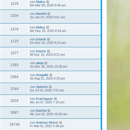
von
Maltus
1079
Mo Mär 09, 2026 8:46 am
von
Manfrid
2204
Sa Jan 03, 2026 9:01 am
von
Maltus
1479
Mo Dez 29, 2025 8:34 pm
von
botanix
1125
Do Dez 25, 2025 8:23 am
von
botanix
1077
Mi Dez 10, 2025 8:21 pm
von
abeja
1383
So Nov 30, 2025 10:08 pm
von
Anagallis
2364
So Aug 31, 2025 9:33 pm
von
Spinnich
2244
Do Jul 24, 2025 7:02 pm
von
Kraichgauer
2818
Mo Jul 07, 2025 7:10 pm
von
Manfrid
3587
Mo Jun 02, 2025 10:04 am
von
Andreas Melzer
29746
Fr Mai 02, 2025 4:38 pm