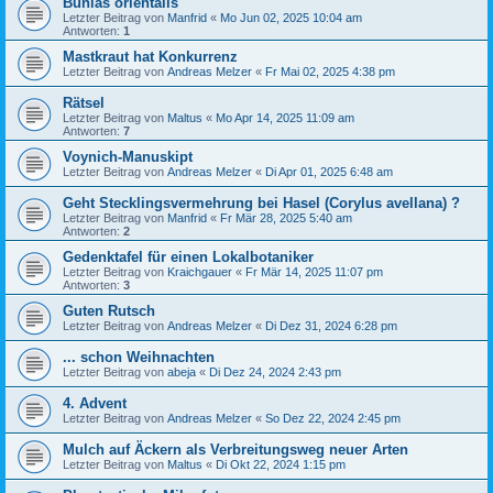
Bunias orientalis
Letzter Beitrag von
Manfrid
«
Mo Jun 02, 2025 10:04 am
Antworten:
1
Mastkraut hat Konkurrenz
Letzter Beitrag von
Andreas Melzer
«
Fr Mai 02, 2025 4:38 pm
Rätsel
Letzter Beitrag von
Maltus
«
Mo Apr 14, 2025 11:09 am
Antworten:
7
Voynich-Manuskipt
Letzter Beitrag von
Andreas Melzer
«
Di Apr 01, 2025 6:48 am
Geht Stecklingsvermehrung bei Hasel (Corylus avellana) ?
Letzter Beitrag von
Manfrid
«
Fr Mär 28, 2025 5:40 am
Antworten:
2
Gedenktafel für einen Lokalbotaniker
Letzter Beitrag von
Kraichgauer
«
Fr Mär 14, 2025 11:07 pm
Antworten:
3
Guten Rutsch
Letzter Beitrag von
Andreas Melzer
«
Di Dez 31, 2024 6:28 pm
... schon Weihnachten
Letzter Beitrag von
abeja
«
Di Dez 24, 2024 2:43 pm
4. Advent
Letzter Beitrag von
Andreas Melzer
«
So Dez 22, 2024 2:45 pm
Mulch auf Äckern als Verbreitungsweg neuer Arten
Letzter Beitrag von
Maltus
«
Di Okt 22, 2024 1:15 pm