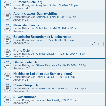
Plümchen-Details :)
Letzter Beitrag von
Anagallis
«
So Jun 09, 2024 7:36 pm
Antworten:
4
Aporia crataegi Baumweißling
Letzter Beitrag von
Spinnich
«
Fr Mai 31, 2024 4:52 pm
Antworten:
3
Neue Stadtbäume
Letzter Beitrag von
Spinnich
«
Mo Mai 27, 2024 4:50 pm
Antworten:
1
Botanische Besonderheit Mitteleuropas
Letzter Beitrag von
hegau
«
Fr Apr 26, 2024 9:15 am
Antworten:
12
1
2
Frohe Ostern!
Letzter Beitrag von
Andreas Melzer
«
Fr Mär 29, 2024 4:46 pm
Antworten:
3
Glöckchenlauch
Letzter Beitrag von
Gänseblümchen
«
Sa Mär 23, 2024 10:12 pm
Antworten:
2
Hochlagen-Lobelien aus Samen ziehen?
Letzter Beitrag von
Khalni
«
Sa Feb 24, 2024 8:40 pm
Antworten:
4
Riesen-Wegerich
Letzter Beitrag von
Andreas Melzer
«
Sa Feb 17, 2024 2:53 pm
Antworten:
2
Silvesterblühen
Letzter Beitrag von
botanix
«
Mo Jan 01, 2024 11:23 am
Antworten:
2