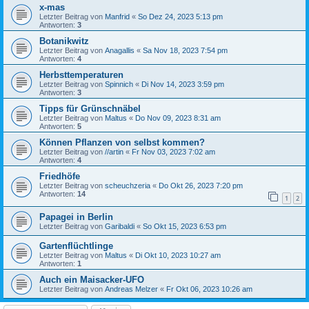
x-mas
Letzter Beitrag von
Manfrid
«
So Dez 24, 2023 5:13 pm
Antworten:
3
Botanikwitz
Letzter Beitrag von
Anagallis
«
Sa Nov 18, 2023 7:54 pm
Antworten:
4
Herbsttemperaturen
Letzter Beitrag von
Spinnich
«
Di Nov 14, 2023 3:59 pm
Antworten:
3
Tipps für Grünschnäbel
Letzter Beitrag von
Maltus
«
Do Nov 09, 2023 8:31 am
Antworten:
5
Können Pflanzen von selbst kommen?
Letzter Beitrag von
//artin
«
Fr Nov 03, 2023 7:02 am
Antworten:
4
Friedhöfe
Letzter Beitrag von
scheuchzeria
«
Do Okt 26, 2023 7:20 pm
Antworten:
14
1
2
Papagei in Berlin
Letzter Beitrag von
Garibaldi
«
So Okt 15, 2023 6:53 pm
Gartenflüchtlinge
Letzter Beitrag von
Maltus
«
Di Okt 10, 2023 10:27 am
Antworten:
1
Auch ein Maisacker-UFO
Letzter Beitrag von
Andreas Melzer
«
Fr Okt 06, 2023 10:26 am