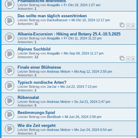
Phantastische Mikrofotos
Letzter Beitrag von
Anagallis
«
Fr Okt 18, 2024 1:07 am
Antworten:
1
Das sollte man täglich essen/trinken
Letzter Beitrag von
Dackelhasser
«
Mi Okt 16, 2024 12:17 pm
Antworten:
11
1
2
Albania-Excursion : Hiking and Botany 25.4.-10.5.2025
Letzter Beitrag von
Anagallis
«
Fr Okt 11, 2024 11:22 pm
Antworten:
1
Alpines Suchbild
Letzter Beitrag von
Anagallis
«
Mo Sep 09, 2024 11:17 pm
Antworten:
12
1
2
Finale einer Blühwiese
Letzter Beitrag von
Andreas Melzer
«
Mo Aug 12, 2024 2:55 pm
Antworten:
2
Typisch nordische Arten?
Letzter Beitrag von
JarJar
«
Mo Jul 22, 2024 7:13 pm
Antworten:
2
Rübensalat
Letzter Beitrag von
Andreas Melzer
«
So Jul 21, 2024 2:47 pm
Antworten:
5
Bestimmungs-Spiel
Letzter Beitrag von
BlonBoah
«
Mi Jun 26, 2024 2:59 pm
Wie die Zeit vergeht
Letzter Beitrag von
Andreas Melzer
«
Mo Jun 24, 2024 6:54 am
Antworten:
2