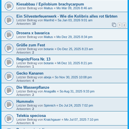
Kiesabbau / Epilobium brachycarpum
Letzter Beitrag von
Maltus
«
Mo Mär 09, 2026 8:46 am
Ein Silvesterfeuerwerk - Wie die Kolibris alles rot färbten
Letzter Beitrag von
Manfrid
«
Sa Jan 03, 2026 9:01 am
Antworten:
10
1
2
Drosera x bavarica
Letzter Beitrag von
Maltus
«
Mo Dez 29, 2025 8:34 pm
Grüße zum Fest
Letzter Beitrag von
botanix
«
Do Dez 25, 2025 8:23 am
Antworten:
2
RegnitzFlora Nr. 13
Letzter Beitrag von
botanix
«
Mi Dez 10, 2025 8:21 pm
Antworten:
1
Gecko Kanaren
Letzter Beitrag von
abeja
«
So Nov 30, 2025 10:08 pm
Antworten:
4
Die Wasserpflanze
Letzter Beitrag von
Anagallis
«
So Aug 31, 2025 9:33 pm
Antworten:
2
Hummeln
Letzter Beitrag von
Spinnich
«
Do Jul 24, 2025 7:02 pm
Antworten:
2
Telekia speciosa
Letzter Beitrag von
Kraichgauer
«
Mo Jul 07, 2025 7:10 pm
Antworten:
6