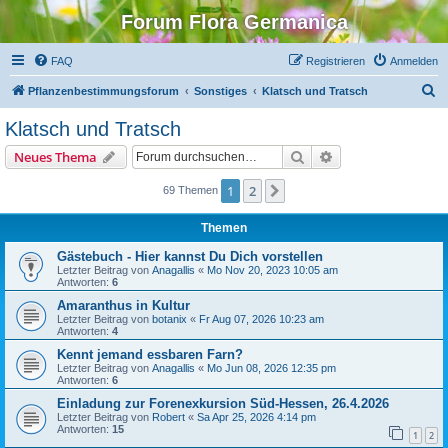
Forum Flora Germanica
FAQ
Registrieren
Anmelden
S
Pflanzenbestimmungsforum
Sonstiges
Klatsch und Tratsch
u
Klatsch und Tratsch
c
Suche
Erweiterte Suche
Neues Thema
h
e
1
2
Nächste
69 Themen
Themen
Gästebuch - Hier kannst Du Dich vorstellen
Letzter Beitrag von
Anagallis
«
Mo Nov 20, 2023 10:05 am
Antworten:
6
Amaranthus in Kultur
Letzter Beitrag von
botanix
«
Fr Aug 07, 2026 10:23 am
Antworten:
4
Kennt jemand essbaren Farn?
Letzter Beitrag von
Anagallis
«
Mo Jun 08, 2026 12:35 pm
Antworten:
6
Einladung zur Forenexkursion Süd-Hessen, 26.4.2026
Letzter Beitrag von
Robert
«
Sa Apr 25, 2026 4:14 pm
Antworten:
15
1
2