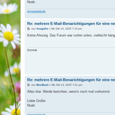
Noah
myxotanik.de
Re: mehrere E-Mail-Benarichtigungen für eine n
B
von
Anagallis
»
Mo Okt 13, 2025 7:15 pm
e
i
Keine Ahnung. Das Forum war vorhin unten, vielleicht hä
t
r
a
g
Dominik
Re: mehrere E-Mail-Benarichtigungen für eine n
B
von
BlonBoah
»
Mo Okt 13, 2025 7:41 pm
e
i
Alles klar. Werde berichten, wenn's noch mal vorkommt.
t
r
a
Liebe Grüße
g
Noah
myxotanik.de