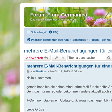
Forum Flora Germanica
Das neue Pflanzenbestimmungsforum
Schnellzugriff
FAQ
Pflanzenbestimmungsforum
Sonstiges
Regeln, Technik,
mehrere E-Mail-Benarichtigungen für e
Antworten
mehrere E-Mail-Benarichtigungen für eine
B
von
BlonBoah
»
Mo Okt 13, 2025 10:53 am
e
i
Hallo zusammen,
t
r
a
gerade habe ich die schon mind. dritte Mail für die selbe 
g
Geht das nur mir so oder bekommen andere aktuell auch z
@Dominik: Gab es ein Update o. ä. woran das liegen könn
Liebe Grüße