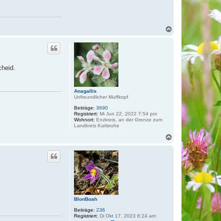
a
k
t
d
a
N
t
a
e
n
c
v
h
o
o
n
b
B
cheid.
e
l
n
o
n
B
Anagallis
o
Unfreundlicher Muffkopf
a
h
Beiträge:
3690
Registriert:
Mi Jun 22, 2022 7:54 pm
Wohnort:
Enzkreis, an der Grenze zum
Landkreis Karlsruhe
N
a
c
h
o
b
e
n
BlonBoah
Beiträge:
236
Registriert:
Di Okt 17, 2023 8:24 am