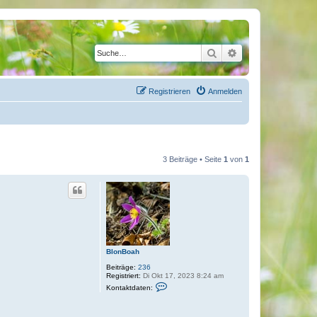
Suche
Erweiterte Suche
Registrieren
Anmelden
3 Beiträge • Seite
1
von
1
BlonBoah
Beiträge:
236
Registriert:
Di Okt 17, 2023 8:24 am
K
Kontaktdaten:
o
n
t