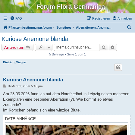
Forum Flora Germanica
FAQ
Registrieren
Anmelden
S
Pflanzenbestimmungsforum
Sonstiges
Aberrationen, Anomalien, Albinos
u
Kuriose Anemone blanda
c
Suche
Erweiterte
Antworten
h
5 Beiträge • Seite
1
von
1
e
Dietrich_Wagler
Kuriose Anemone blanda
B
Di Mär 31, 2026 5:48 pm
e
i
Am 23.03.2026 fand ich auf dem Nordfriedhof in Leipzig neben mehreren
t
Exemplaren eine besonder Aberration (?). Wie kommt so etwas
r
a
zustande?
g
Im Körbchen befand sich eine winzige Blüte.
DATEIANHÄNGE