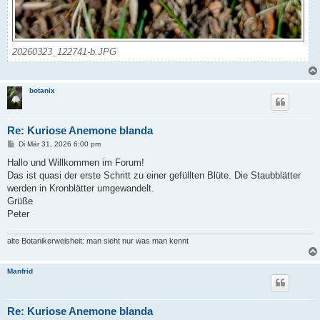
20260323_122741-b.JPG
botanix
Re: Kuriose Anemone blanda
B
Di Mär 31, 2026 6:00 pm
e
i
Hallo und Willkommen im Forum!
t
Das ist quasi der erste Schritt zu einer gefüllten Blüte. Die Staubblätter
r
a
werden in Kronblätter umgewandelt.
g
Grüße
Peter
alte Botanikerweisheit: man sieht nur was man kennt
Manfrid
Re: Kuriose Anemone blanda