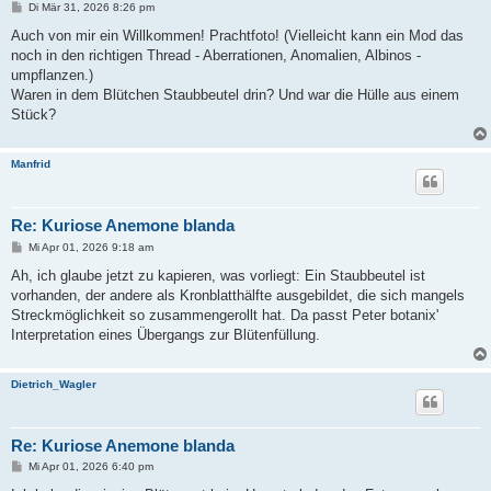
B
Di Mär 31, 2026 8:26 pm
e
i
Auch von mir ein Willkommen! Prachtfoto! (Vielleicht kann ein Mod das
t
noch in den richtigen Thread - Aberrationen, Anomalien, Albinos -
r
a
umpflanzen.)
g
Waren in dem Blütchen Staubbeutel drin? Und war die Hülle aus einem
Stück?
Manfrid
Re: Kuriose Anemone blanda
B
Mi Apr 01, 2026 9:18 am
e
i
Ah, ich glaube jetzt zu kapieren, was vorliegt: Ein Staubbeutel ist
t
vorhanden, der andere als Kronblatthälfte ausgebildet, die sich mangels
r
a
Streckmöglichkeit so zusammengerollt hat. Da passt Peter botanix'
g
Interpretation eines Übergangs zur Blütenfüllung.
Dietrich_Wagler
Re: Kuriose Anemone blanda
B
Mi Apr 01, 2026 6:40 pm
e