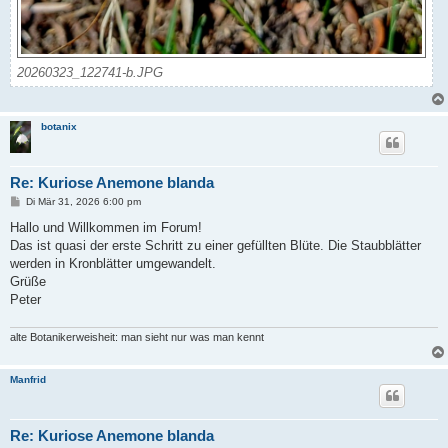
20260323_122741-b.JPG
botanix
Re: Kuriose Anemone blanda
B
Di Mär 31, 2026 6:00 pm
e
i
Hallo und Willkommen im Forum!
t
Das ist quasi der erste Schritt zu einer gefüllten Blüte. Die Staubblätter
r
a
werden in Kronblätter umgewandelt.
g
Grüße
Peter
alte Botanikerweisheit: man sieht nur was man kennt
Manfrid
Re: Kuriose Anemone blanda