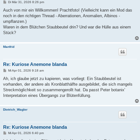
B
Di Mär 31, 2026 8:26 pm
e
i
Auch von mir ein Willkommen! Prachtfoto! (Vielleicht kann ein Mod das
t
noch in den richtigen Thread - Aberrationen, Anomalien, Albinos -
r
a
umpflanzen.)
g
Waren in dem Blütchen Staubbeutel drin? Und war die Hülle aus einem
Stück?
Manfrid
Re: Kuriose Anemone blanda
B
Mi Apr 01, 2026 9:18 am
e
i
Ah, ich glaube jetzt zu kapieren, was vorliegt: Ein Staubbeutel ist
t
vorhanden, der andere als Kronblatthälfte ausgebildet, die sich mangels
r
a
Streckmöglichkeit so zusammengerollt hat. Da passt Peter botanix'
g
Interpretation eines Übergangs zur Blütenfüllung.
Dietrich_Wagler
Re: Kuriose Anemone blanda
B
Mi Apr 01, 2026 6:40 pm
e