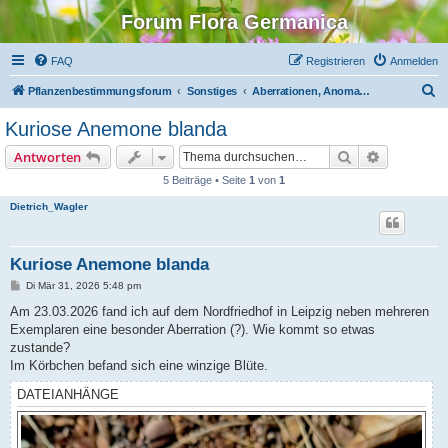
Forum Flora Germanica
FAQ
Registrieren
Anmelden
S
Pflanzenbestimmungsforum
Sonstiges
Aberrationen, Anomalien, Albinos
u
Kuriose Anemone blanda
c
Suche
Erweiterte
Antworten
h
5 Beiträge • Seite
1
von
1
e
Dietrich_Wagler
Kuriose Anemone blanda
B
Di Mär 31, 2026 5:48 pm
e
i
Am 23.03.2026 fand ich auf dem Nordfriedhof in Leipzig neben mehreren
t
Exemplaren eine besonder Aberration (?). Wie kommt so etwas
r
a
zustande?
g
Im Körbchen befand sich eine winzige Blüte.
DATEIANHÄNGE