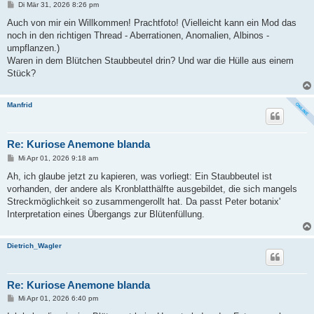
B
Di Mär 31, 2026 8:26 pm
e
i
Auch von mir ein Willkommen! Prachtfoto! (Vielleicht kann ein Mod das
t
noch in den richtigen Thread - Aberrationen, Anomalien, Albinos -
r
a
umpflanzen.)
g
Waren in dem Blütchen Staubbeutel drin? Und war die Hülle aus einem
Stück?
Manfrid
Re: Kuriose Anemone blanda
B
Mi Apr 01, 2026 9:18 am
e
i
Ah, ich glaube jetzt zu kapieren, was vorliegt: Ein Staubbeutel ist
t
vorhanden, der andere als Kronblatthälfte ausgebildet, die sich mangels
r
a
Streckmöglichkeit so zusammengerollt hat. Da passt Peter botanix'
g
Interpretation eines Übergangs zur Blütenfüllung.
Dietrich_Wagler
Re: Kuriose Anemone blanda
B
Mi Apr 01, 2026 6:40 pm
e