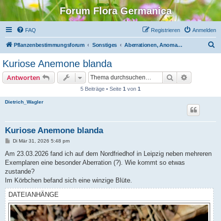
Forum Flora Germanica
FAQ
Registrieren
Anmelden
S
Pflanzenbestimmungsforum
Sonstiges
Aberrationen, Anomalien, Albinos
u
Kuriose Anemone blanda
c
Suche
Erweiterte
Antworten
h
5 Beiträge • Seite
1
von
1
e
Dietrich_Wagler
Kuriose Anemone blanda
B
Di Mär 31, 2026 5:48 pm
e
i
Am 23.03.2026 fand ich auf dem Nordfriedhof in Leipzig neben mehreren
t
Exemplaren eine besonder Aberration (?). Wie kommt so etwas
r
a
zustande?
g
Im Körbchen befand sich eine winzige Blüte.
DATEIANHÄNGE