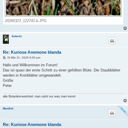
20260323_122741-b.JPG
botanix
Re: Kuriose Anemone blanda
B
Di Mär 31, 2026 6:00 pm
e
i
Hallo und Willkommen im Forum!
t
Das ist quasi der erste Schritt zu einer gefüllten Blüte. Die Staubblätter
r
a
werden in Kronblätter umgewandelt.
g
Grüße
Peter
alte Botanikerweisheit: man sieht nur was man kennt
Manfrid
Re: Kuriose Anemone blanda