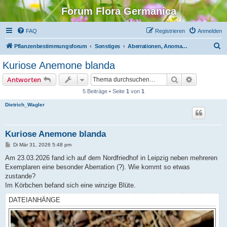
Forum Flora Germanica
FAQ
Registrieren
Anmelden
S
Pflanzenbestimmungsforum
Sonstiges
Aberrationen, Anomalien, Albinos
u
Kuriose Anemone blanda
c
Suche
Erweiterte
Antworten
h
5 Beiträge • Seite
1
von
1
e
Dietrich_Wagler
Kuriose Anemone blanda
B
Di Mär 31, 2026 5:48 pm
e
i
Am 23.03.2026 fand ich auf dem Nordfriedhof in Leipzig neben mehreren
t
Exemplaren eine besonder Aberration (?). Wie kommt so etwas
r
a
zustande?
g
Im Körbchen befand sich eine winzige Blüte.
DATEIANHÄNGE