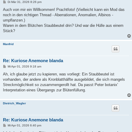
B
Di Mär 31, 2026 8:26 pm
e
i
Auch von mir ein Willkommen! Prachtfoto! (Vielleicht kann ein Mod das
t
noch in den richtigen Thread - Aberrationen, Anomalien, Albinos -
r
a
umpflanzen.)
g
Waren in dem Blütchen Staubbeutel drin? Und war die Hülle aus einem
Stück?
Manfrid
Re: Kuriose Anemone blanda
B
Mi Apr 01, 2026 9:18 am
e
i
Ah, ich glaube jetzt zu kapieren, was vorliegt: Ein Staubbeutel ist
t
vorhanden, der andere als Kronblatthälfte ausgebildet, die sich mangels
r
a
Streckmöglichkeit so zusammengerollt hat. Da passt Peter botanix'
g
Interpretation eines Übergangs zur Blütenfüllung.
Dietrich_Wagler
Re: Kuriose Anemone blanda
B
Mi Apr 01, 2026 6:40 pm
e