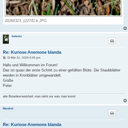
20260323_122741-b.JPG
botanix
Re: Kuriose Anemone blanda
B
Di Mär 31, 2026 6:00 pm
e
i
Hallo und Willkommen im Forum!
t
Das ist quasi der erste Schritt zu einer gefüllten Blüte. Die Staubblätter
r
a
werden in Kronblätter umgewandelt.
g
Grüße
Peter
alte Botanikerweisheit: man sieht nur was man kennt
Manfrid
Re: Kuriose Anemone blanda