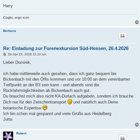
Harry
Cogito, ergo sum
Berberis
Re: Einladung zur Forenexkursion Süd-Hessen, 26.4.2026
B
Do Apr 23, 2026 11:10 am
e
i
Lieber Dominik,
t
r
a
ich habe mittlerweile auch gesehen, dass ich ganz bequem bis
g
Bickenbach mit den Öffis kommen und vor 10:00 an dem vereinbarten
Treffpunkt an der B3 sein kann - und abends sind die
Rückfahrmöglichkeiten ab Bickenbach auch gut.
Du brauchst mich also nicht KA-Durlach aufgabeln, sondern ich brauche
Dich nur für den Zwischentransport
und natürlich auch Deine
botanische Expertise
Ich bin schon mal gespannt und viele Grüße aus Heidelberg
Jutta
Robert