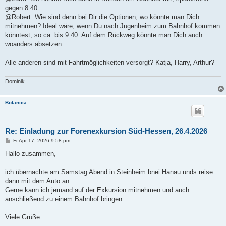
gegen 8:40.
@Robert: Wie sind denn bei Dir die Optionen, wo könnte man Dich
mitnehmen? Ideal wäre, wenn Du nach Jugenheim zum Bahnhof kommen
könntest, so ca. bis 9:40. Auf dem Rückweg könnte man Dich auch
woanders absetzen.
Alle anderen sind mit Fahrtmöglichkeiten versorgt? Katja, Harry, Arthur?
Dominik
Botanica
Re: Einladung zur Forenexkursion Süd-Hessen, 26.4.2026
B
Fr Apr 17, 2026 9:58 pm
e
i
Hallo zusammen,
t
r
a
ich übernachte am Samstag Abend in Steinheim bnei Hanau unds reise
g
dann mit dem Auto an.
Gerne kann ich jemand auf der Exkursion mitnehmen und auch
anschließend zu einem Bahnhof bringen
Viele Grüße