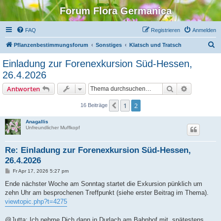
Forum Flora Germanica
FAQ
Registrieren
Anmelden
S
Pflanzenbestimmungsforum
Sonstiges
Klatsch und Tratsch
u
Einladung zur Forenexkursion Süd-Hessen,
c
26.4.2026
h
Suche
Erweiterte
Antworten
e
1
2
Vorherige
16 Beiträge
Anagallis
Unfreundlicher Muffkopf
Re: Einladung zur Forenexkursion Süd-Hessen,
26.4.2026
B
Fr Apr 17, 2026 5:27 pm
e
i
Ende nächster Woche am Sonntag startet die Exkursion pünklich um
t
zehn Uhr am besprochenen Treffpunkt (siehe erster Beitrag im Thema).
r
a
viewtopic.php?t=4275
g
@Jutta: Ich nehme Dich dann in Durlach am Bahnhof mit, spätestens