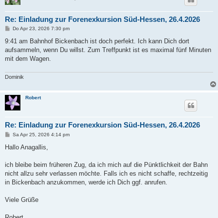
Re: Einladung zur Forenexkursion Süd-Hessen, 26.4.2026
B
Do Apr 23, 2026 7:30 pm
e
i
9:41 am Bahnhof Bickenbach ist doch perfekt. Ich kann Dich dort
t
aufsammeln, wenn Du willst. Zum Treffpunkt ist es maximal fünf Minuten
r
a
mit dem Wagen.
g
Dominik
Robert
Re: Einladung zur Forenexkursion Süd-Hessen, 26.4.2026
B
Sa Apr 25, 2026 4:14 pm
e
i
Hallo Anagallis,
t
r
a
ich bleibe beim früheren Zug, da ich mich auf die Pünktlichkeit der Bahn
g
nicht allzu sehr verlassen möchte. Falls ich es nicht schaffe, rechtzeitig
in Bickenbach anzukommen, werde ich Dich ggf. anrufen.
Viele Grüße
Robert