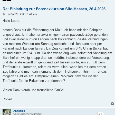
Re: Einladung zur Forenexkursion Süd-Hessen, 26.4.2026
B
Do Apr 23, 2026 5:41 pm
e
i
Hallo Leute,
t
r
a
besten Dank für die Erinnerung per Mail! Ich habe mir den Fahrplan
g
angeschaut. Ich habe nur zwei einigermaßen passende Züge gefunden,
und zwar leider nur von Langen nach Bickenbach, da die Verbindungen
von meinem Wohnort am Sonntag schlecht sind. Ich kann aber per
Fahrrad nach Langen fahren. Ein Zug kommt um 8:45 Uhr in Bickenbach
an und einer um 9:41 Uhr. Da der zweite Zug wohl selbst bei Abholung am
Bahnhof ein wenig knapp dran sein dürfte, insbesondere bei Verspätung,
und der erste eigentlich genügend Zeit lassen sollte, um zu Fuß zum
Treffpunkt zu kommen, reicht es vermutlich, wenn ich mit dem ersten
Zug fahre und mich dann jemand ab dem Treffpunkt mitnimmt. Ist das
möglich? Gibt es am Treffpunkt einen Parkplatz bzw. wie ist der
Treffpunkt für die Exkursion zu erkennen?
Vielen Dank vorab und freundliche Grüße
Robert
Anagallis
Unfreundlicher Muffkopf