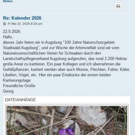
Maltus
Re: Kalender 2026
B
Fr Mai 22, 2026 8:16 pm
e
i
22.5.2026
t
Hallo,
r
a
dieses Jahr feiern wir in Augsburg "100 Jahre Naturschutzgebiet
g
Stadtwald Augsburg", und zur Woche der Artenvielfalt sind wir vom
Naturwissenschaftlichen Verein für Schwaben durch den
Landschaftspflegeverband Augsburg aufgerufen, das rund 2.200 Hektar
große Areal zu kartieren. Ein paar Kollegen und ich übernehmen die
Gefäßpflanzen, kartiert werden aber auch Moose, Flechten, Falter, Käfer,
Libellen, Vögel, etc. Hier ein paar Eindrücke der ersten beiden
Kartierungstage.
Freundliche Grüße
Georg
DATEIANHÄNGE