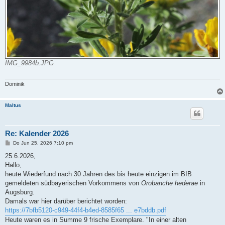
IMG_9984b.JPG
Dominik
Maltus
Re: Kalender 2026
B
Do Jun 25, 2026 7:10 pm
e
i
25.6.2026,
t
Hallo,
r
a
heute Wiederfund nach 30 Jahren des bis heute einzigen im BIB
g
gemeldeten südbayerischen Vorkommens von
Orobanche hederae
in
Augsburg.
Damals war hier darüber berichtet worden:
https://7bfb5120-c949-44f4-b4ed-8585f65 ... e7bddb.pdf
Heute waren es in Summe 9 frische Exemplare. "In einer alten