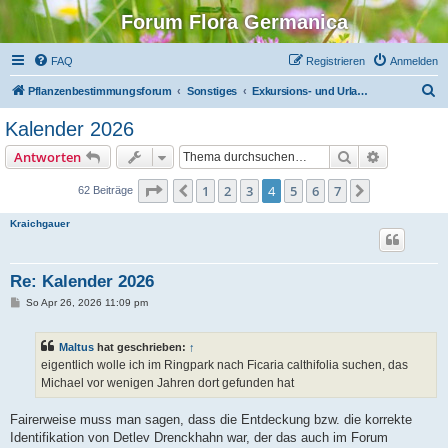
Forum Flora Germanica
FAQ
Registrieren
Anmelden
S
Pflanzenbestimmungsforum
Sonstiges
Exkursions- und Urlaubsberichte
u
Kalender 2026
c
Suche
Erweiterte
Antworten
h
e
Seite
4
von
7
1
2
3
4
5
6
7
Vorherige
Nächste
62 Beiträge
Kraichgauer
Re: Kalender 2026
B
So Apr 26, 2026 11:09 pm
e
i
t
Maltus
hat geschrieben:
↑
r
a
eigentlich wolle ich im Ringpark nach Ficaria calthifolia suchen, das
g
Michael vor wenigen Jahren dort gefunden hat
Fairerweise muss man sagen, dass die Entdeckung bzw. die korrekte
Identifikation von Detlev Drenckhahn war, der das auch im Forum