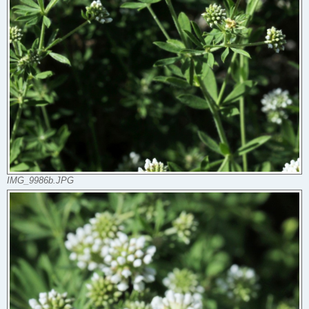
IMG_9986b.JPG