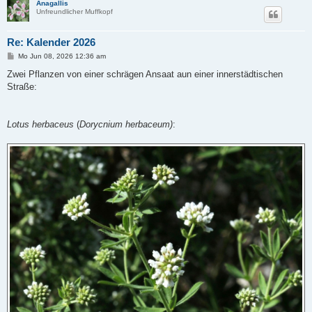
Anagallis
Unfreundlicher Muffkopf
Re: Kalender 2026
B
Mo Jun 08, 2026 12:36 am
e
i
Zwei Pflanzen von einer schrägen Ansaat aun einer innerstädtischen
t
Straße:
r
a
g
Lotus herbaceus
(
Dorycnium herbaceum)
: