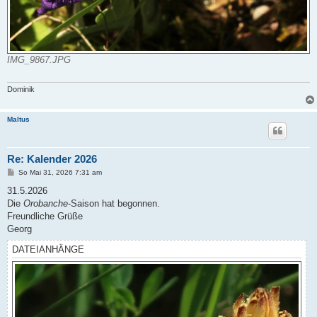
IMG_9867.JPG
Dominik
Maltus
Re: Kalender 2026
B
So Mai 31, 2026 7:31 am
e
i
31.5.2026
t
Die
Orobanche
-Saison hat begonnen.
r
a
Freundliche Grüße
g
Georg
DATEIANHÄNGE