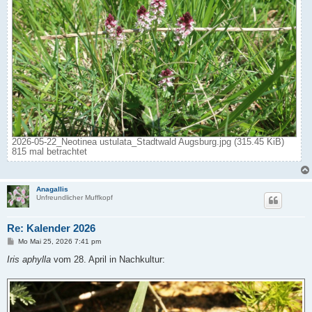
2026-05-22_Neotinea ustulata_Stadtwald Augsburg.jpg (315.45 KiB)
815 mal betrachtet
Anagallis
Unfreundlicher Muffkopf
Re: Kalender 2026
B
Mo Mai 25, 2026 7:41 pm
e
i
Iris aphylla
vom 28. April in Nachkultur:
t
r
a
g