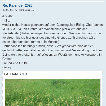
Re: Kalender 2026
B
Mo Mai 04, 2026 4:57 pm
e
i
4.5.2026
t
Hallo,
r
a
wieder nichts Neues gefunden auf dem Campingplatz Ebing, Oberfranken,
g
MTB 5931-34. Ich fürchte, die Wohnmobile (vor allem aus den
Niederlanden) haben etwaige Diasporen auf dem Weg durchs Land schon
verstreut, bis sie hier gelandet sind (die Grenze zu Tschechien wäre
näher, aber von dort kommt kein Mensch).
Dafür habe ich herausgefunden, dass
Vicia grandiflora
, von der ich
geglaubt hatte, sie hätte nur als Böschungsansaat Verwendung, rund um
Ebing weit verbreitet ist: auf Wiesen, an Wegrändern und Ackerrainen, in
Gräben.
Freundliche Grüße
Georg
DATEIANHÄNGE