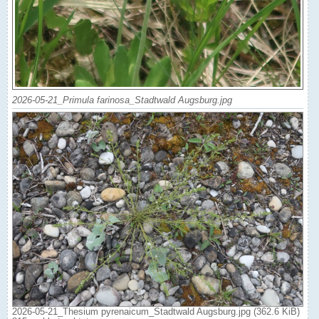
2026-05-21_Primula farinosa_Stadtwald Augsburg.jpg
2026-05-21_Thesium pyrenaicum_Stadtwald Augsburg.jpg (362.6 KiB)