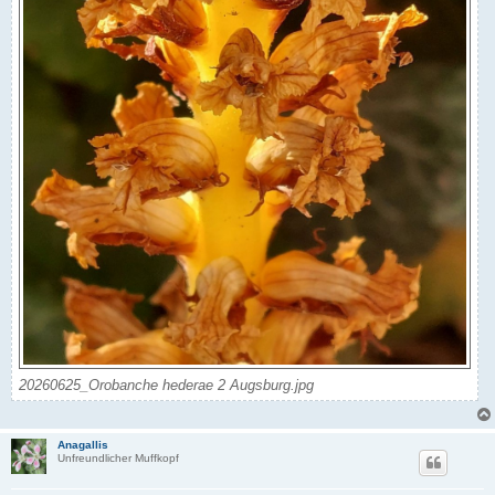
20260625_Orobanche hederae 2 Augsburg.jpg
Anagallis
Unfreundlicher Muffkopf