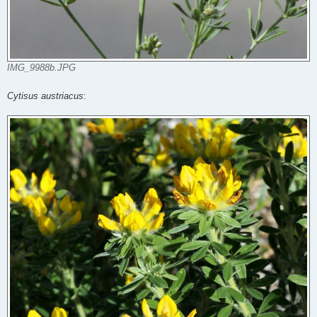
IMG_9988b.JPG
Cytisus austriacus
: