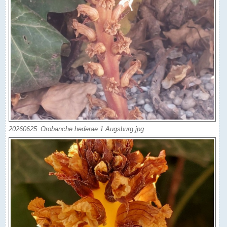
20260625_Orobanche hederae 1 Augsburg.jpg