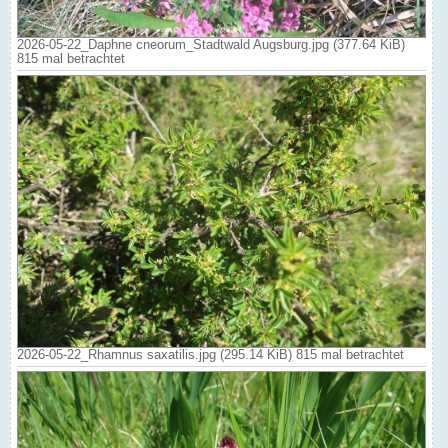
2026-05-22_Daphne cneorum_Stadtwald Augsburg.jpg (377.64 KiB)
815 mal betrachtet
2026-05-22_Rhamnus saxatilis.jpg (295.14 KiB) 815 mal betrachtet