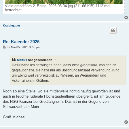
Vicia grandiflora 2_Ebing_2026-05-04.jpg (211.66 KiB) 1112 mal
betrachtet
Kraichgauer
Re: Kalender 2026
B
Di Mai 05, 2026 9:50 pm
e
i
t
Maltus
hat geschrieben:
↑
r
a
Dafür habe ich herausgefunden, dass
Vicia grandiflora
, von der ich
g
geglaubt hatte, sie hätte nur als Böschungsansaat Verwendung, rund
um Ebing weit verbreitet ist: auf Wiesen, an Wegrändern und
Ackerrainen, in Gräben.
Noch so eine Stelle, wo sie mittlerweile richtig häufig geworden ist und
auch in feuchte ruderale Hochstaudenfluren übergreift, ist am Südende
des NSG Kranzer bei Großlangheim. Das ist in der Gegend von
Schwarzach am Main.
Gruß Michael