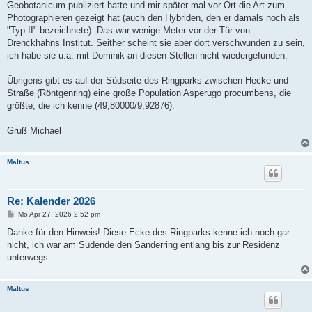
Geobotanicum publiziert hatte und mir später mal vor Ort die Art zum
Photographieren gezeigt hat (auch den Hybriden, den er damals noch als
"Typ II" bezeichnete). Das war wenige Meter vor der Tür von
Drenckhahns Institut. Seither scheint sie aber dort verschwunden zu sein,
ich habe sie u.a. mit Dominik an diesen Stellen nicht wiedergefunden.
Übrigens gibt es auf der Südseite des Ringparks zwischen Hecke und
Straße (Röntgenring) eine große Population Asperugo procumbens, die
größte, die ich kenne (49,80000/9,92876).
Gruß Michael
Maltus
Re: Kalender 2026
B
Mo Apr 27, 2026 2:52 pm
e
i
Danke für den Hinweis! Diese Ecke des Ringparks kenne ich noch gar
t
nicht, ich war am Südende den Sanderring entlang bis zur Residenz
r
a
unterwegs.
g
Maltus