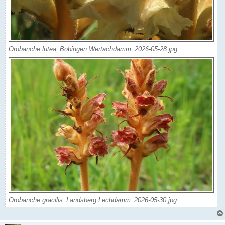
Orobanche lutea_Bobingen Wertachdamm_2026-05-28.jpg
Orobanche gracilis_Landsberg Lechdamm_2026-05-30.jpg