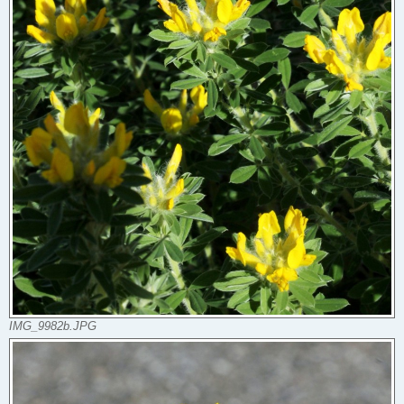
IMG_9982b.JPG