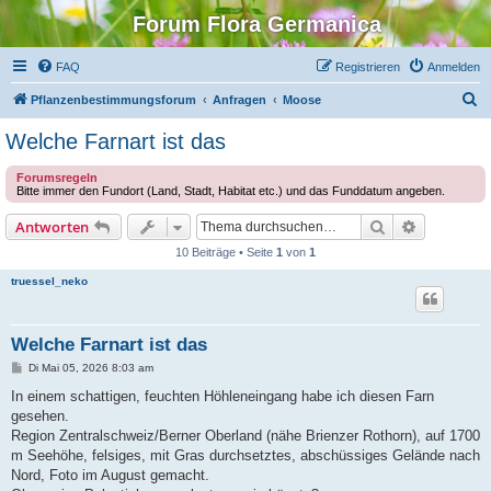
Forum Flora Germanica
FAQ
Registrieren
Anmelden
S
Pflanzenbestimmungsforum
Anfragen
Moose
u
Welche Farnart ist das
c
Forumsregeln
h
Bitte immer den Fundort (Land, Stadt, Habitat etc.) und das Funddatum angeben.
e
Suche
Erweiterte
Antworten
10 Beiträge • Seite
1
von
1
truessel_neko
Welche Farnart ist das
B
Di Mai 05, 2026 8:03 am
e
i
In einem schattigen, feuchten Höhleneingang habe ich diesen Farn
t
gesehen.
r
a
Region Zentralschweiz/Berner Oberland (nähe Brienzer Rothorn), auf 1700
g
m Seehöhe, felsiges, mit Gras durchsetztes, abschüssiges Gelände nach
Nord, Foto im August gemacht.