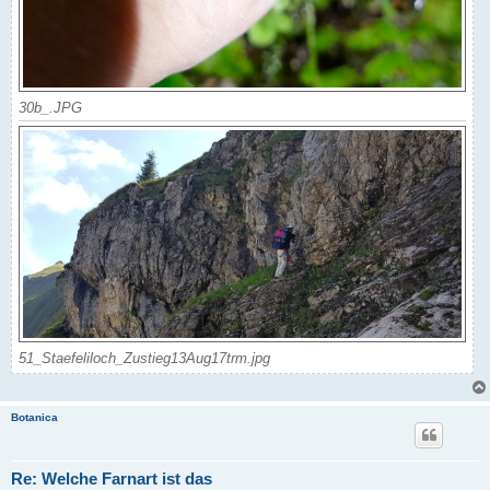
30b_.JPG
51_Staefeliloch_Zustieg13Aug17trm.jpg
Botanica
Re: Welche Farnart ist das