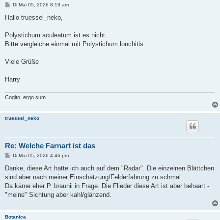
B
Di Mai 05, 2026 8:19 am
e
i
Hallo truessel_neko,
t
r
a
Polystichum aculeatum ist es nicht.
g
Bitte vergleiche einmal mit Polystichum lonchitis
Viele Grüße
Harry
Cogito, ergo sum
truessel_neko
Re: Welche Farnart ist das
B
Di Mai 05, 2026 4:46 pm
e
i
Danke, diese Art hatte ich auch auf dem "Radar". Die einzelnen Blättchen
t
sind aber nach meiner Einschätzung/Felderfahrung zu schmal.
r
a
Da käme eher P. braunii in Frage. Die Flieder diese Art ist aber behaart -
g
"meine" Sichtung aber kahl/glänzend.
Botanica