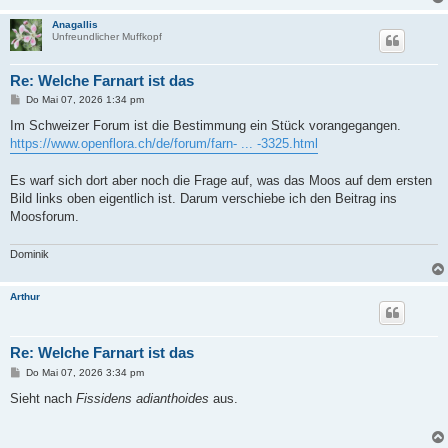
g
Anagallis
Unfreundlicher Muffkopf
Re: Welche Farnart ist das
B
Do Mai 07, 2026 1:34 pm
e
i
Im Schweizer Forum ist die Bestimmung ein Stück vorangegangen.
t
https://www.openflora.ch/de/forum/farn- ... -3325.html
r
a
g
Es warf sich dort aber noch die Frage auf, was das Moos auf dem ersten
Bild links oben eigentlich ist. Darum verschiebe ich den Beitrag ins
Moosforum.
Dominik
Arthur
Re: Welche Farnart ist das
B
Do Mai 07, 2026 3:34 pm
e
i
Sieht nach
Fissidens adianthoides
aus.
t
r
a
g