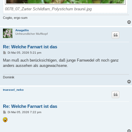
0078_07_Zarter Schildfarn_Polystichum braunii.jpg
Cogito, ergo sum
Anagallis
Unfreundlicher Muffkopf
Re: Welche Farnart ist das
B
Di Mai 05, 2026 5:21 pm
e
i
Man muß auch berücksichtigen, daß junge Farnwedel oft noch ganz
t
anders aussehen als ausgewachsene.
r
a
g
Dominik
truessel_neko
Re: Welche Farnart ist das
B
Di Mai 05, 2026 7:22 pm
e
i
t
r
a