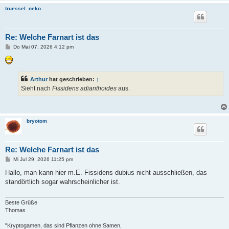
truessel_neko
Re: Welche Farnart ist das
B
Do Mai 07, 2026 4:12 pm
e
i
t
r
a
Arthur
hat geschrieben:
↑
g
Sieht nach
Fissidens adianthoides
aus.
bryotom
Re: Welche Farnart ist das
B
Mi Jul 29, 2026 11:25 pm
e
i
Hallo, man kann hier m.E. Fissidens dubius nicht ausschließen, das
t
standörtlich sogar wahrscheinlicher ist.
r
a
g
Beste Grüße
Thomas
"Kryptogamen, das sind Pflanzen ohne Samen,