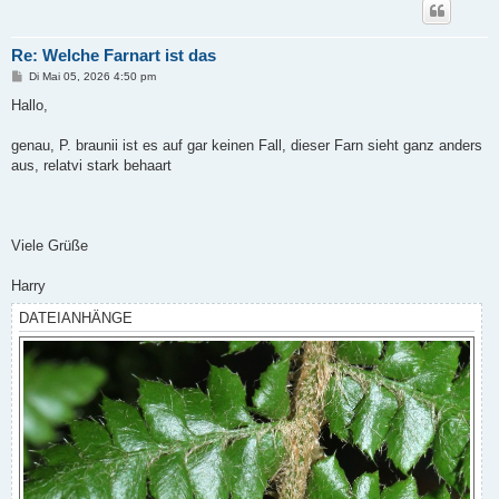
Re: Welche Farnart ist das
B
Di Mai 05, 2026 4:50 pm
e
i
Hallo,
t
r
a
genau, P. braunii ist es auf gar keinen Fall, dieser Farn sieht ganz anders
g
aus, relatvi stark behaart
Viele Grüße
Harry
DATEIANHÄNGE