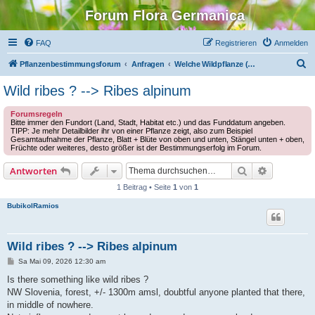
Forum Flora Germanica
FAQ
Registrieren
Anmelden
S
Pflanzenbestimmungsforum
Anfragen
Welche Wildpflanze (Europa) ist das?
u
Wild ribes ? --> Ribes alpinum
c
Forumsregeln
h
Bitte immer den Fundort (Land, Stadt, Habitat etc.) und das Funddatum angeben.
TIPP: Je mehr Detailbilder ihr von einer Pflanze zeigt, also zum Beispiel
e
Gesamtaufnahme der Pflanze, Blatt + Blüte von oben und unten, Stängel unten + oben,
Früchte oder weiteres, desto größer ist der Bestimmungserfolg im Forum.
Suche
Erweiterte
Antworten
1 Beitrag • Seite
1
von
1
BubikolRamios
Wild ribes ? --> Ribes alpinum
B
Sa Mai 09, 2026 12:30 am
e
i
Is there something like wild ribes ?
t
NW Slovenia, forest, +/- 1300m amsl, doubtful anyone planted that there,
r
a
in middle of nowhere.
g