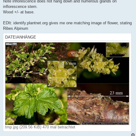
Note inflorescence does not hang down and numerous glands on
inflorescence stem.
Wood +/- at base.
EDIt: identify.plantnet.org gives me one matching image of flower, stating
Ribes Alpinum
DATEIANHÄNGE
tmp.jpg (209.56 KiB) 470 mal betrachtet