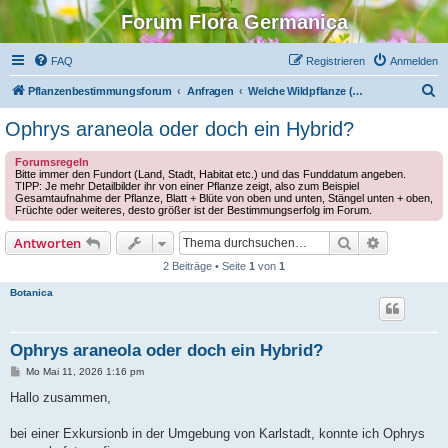
Forum Flora Germanica
FAQ
Registrieren
Anmelden
S
Pflanzenbestimmungsforum
Anfragen
Welche Wildpflanze (Europa) ist das?
u
Ophrys araneola oder doch ein Hybrid?
c
Forumsregeln
h
Bitte immer den Fundort (Land, Stadt, Habitat etc.) und das Funddatum angeben.
TIPP: Je mehr Detailbilder ihr von einer Pflanze zeigt, also zum Beispiel
e
Gesamtaufnahme der Pflanze, Blatt + Blüte von oben und unten, Stängel unten + oben,
Früchte oder weiteres, desto größer ist der Bestimmungserfolg im Forum.
Suche
Erweiterte
Antworten
2 Beiträge • Seite
1
von
1
Botanica
Ophrys araneola oder doch ein Hybrid?
B
Mo Mai 11, 2026 1:16 pm
e
i
Hallo zusammen,
t
r
a
bei einer Exkursionb in der Umgebung von Karlstadt, konnte ich Ophrys
g