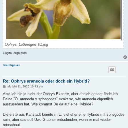
Ophrys_Lothringen_01.jpg
Cogito, ergo sum
Kraichgauer
Re: Ophrys araneola oder doch ein Hybrid?
B
Mo Mai 11, 2026 10:43 pm
e
i
Also ich bin ja nicht der Ophrys-Experte, aber ehrlich gesagt finde ich
t
Deine "O. araneola x sphegodes" exakt so, wie araneola eigentlich
r
a
auszusehen hat. Wie kommst Du da auf eine Hybride?
g
Die erste aus Karlstadt könnte m.E. viel eher eine Hybride mit sphegodes
sein, aber das soll Uwe Grabner entscheiden, wenn er mal wieder
reinschaut.