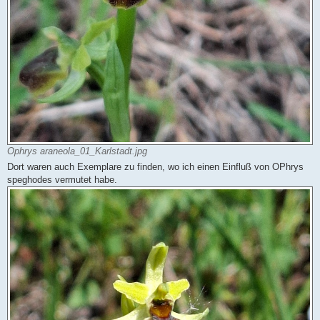
Ophrys araneola_01_Karlstadt.jpg
Dort waren auch Exemplare zu finden, wo ich einen Einfluß von OPhrys
speghodes vermutet habe.