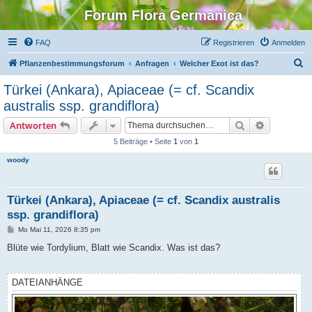
Forum Flora Germanica
FAQ
Registrieren
Anmelden
S
Pflanzenbestimmungsforum
Anfragen
Welcher Exot ist das?
u
Türkei (Ankara), Apiaceae (= cf. Scandix
c
australis ssp. grandiflora)
h
Suche
Erweiterte
Antworten
e
5 Beiträge • Seite
1
von
1
woody
Türkei (Ankara), Apiaceae (= cf. Scandix australis
ssp. grandiflora)
B
Mo Mai 11, 2026 8:35 pm
e
i
Blüte wie Tordylium, Blatt wie Scandix. Was ist das?
t
r
a
g
DATEIANHÄNGE