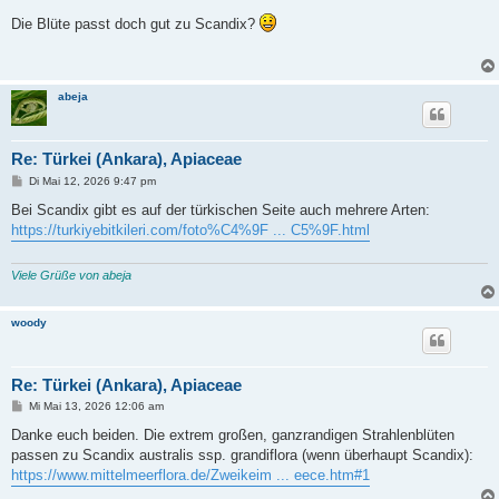
e
i
Die Blüte passt doch gut zu Scandix?
t
r
a
g
abeja
Re: Türkei (Ankara), Apiaceae
B
Di Mai 12, 2026 9:47 pm
e
i
Bei Scandix gibt es auf der türkischen Seite auch mehrere Arten:
t
https://turkiyebitkileri.com/foto%C4%9F ... C5%9F.html
r
a
g
Viele Grüße von abeja
woody
Re: Türkei (Ankara), Apiaceae
B
Mi Mai 13, 2026 12:06 am
e
i
Danke euch beiden. Die extrem großen, ganzrandigen Strahlenblüten
t
passen zu Scandix australis ssp. grandiflora (wenn überhaupt Scandix):
r
a
https://www.mittelmeerflora.de/Zweikeim ... eece.htm#1
g