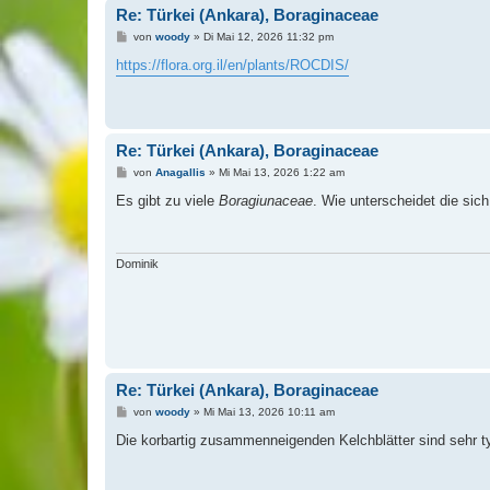
Re: Türkei (Ankara), Boraginaceae
B
von
woody
»
Di Mai 12, 2026 11:32 pm
e
i
https://flora.org.il/en/plants/ROCDIS/
t
r
a
g
Re: Türkei (Ankara), Boraginaceae
B
von
Anagallis
»
Mi Mai 13, 2026 1:22 am
e
i
Es gibt zu viele
Boragiunaceae
. Wie unterscheidet die sic
t
r
a
g
Dominik
Re: Türkei (Ankara), Boraginaceae
B
von
woody
»
Mi Mai 13, 2026 10:11 am
e
i
Die korbartig zusammenneigenden Kelchblätter sind sehr typ
t
r
a
g