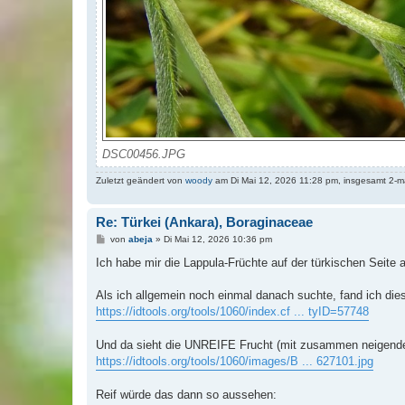
DSC00456.JPG
Zuletzt geändert von
woody
am Di Mai 12, 2026 11:28 pm, insgesamt 2-m
Re: Türkei (Ankara), Boraginaceae
B
von
abeja
»
Di Mai 12, 2026 10:36 pm
e
i
Ich habe mir die Lappula-Früchte auf der türkischen Seite 
t
r
a
Als ich allgemein noch einmal danach suchte, fand ich die
g
https://idtools.org/tools/1060/index.cf ... tyID=57748
Und da sieht die UNREIFE Frucht (mit zusammen neigende
https://idtools.org/tools/1060/images/B ... 627101.jpg
Reif würde das dann so aussehen: