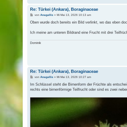
Re: Türkei (Ankara), Boraginaceae
B
von
Anagallis
»
Mi Mai 13, 2026 10:13 am
e
i
Oben wurde doch bereits ein Bild verlinkt, wo das eben doch
t
r
a
Ich meine am unteren Bildrand eine Frucht mit drei Teilfr
g
Dominik
Re: Türkei (Ankara), Boraginaceae
B
von
Anagallis
»
Mi Mai 13, 2026 10:27 am
e
i
Im Schlüssel steht die Birnenform der Früchte als entsche
t
rechts eine birnenförmige Teilfrucht oder sind es zwei neb
r
a
g