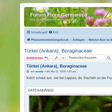
Forum Flora Germanica
Das neue Pflanzenbestimmungsforum
Schnellzugriff
FAQ
Pflanzenbestimmungsforum
Anfragen
Welcher Exot ist 
Türkei (Ankara), Boraginaceae
Antworten
Türkei (Ankara), Boraginaceae
B
von
woody
»
Mo Mai 11, 2026 7:45 pm
e
i
Kelch schaut aus, wie bei Lappula, die Stacheln an der Fr
t
r
a
g
DATEIANHÄNGE