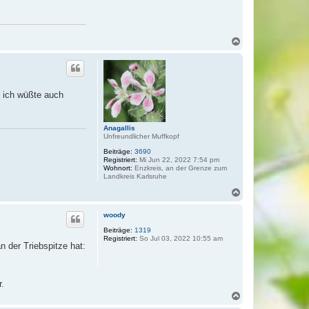
N
a
c
h
o
b
r ich wüßte auch
e
n
Anagallis
Unfreundlicher Muffkopf
Beiträge:
3690
Registriert:
Mi Jun 22, 2022 7:54 pm
Wohnort:
Enzkreis, an der Grenze zum
Landkreis Karlsruhe
N
a
c
woody
h
o
Beiträge:
1319
Registriert:
So Jul 03, 2022 10:55 am
b
n der Triebspitze hat:
e
n
r.
N
a