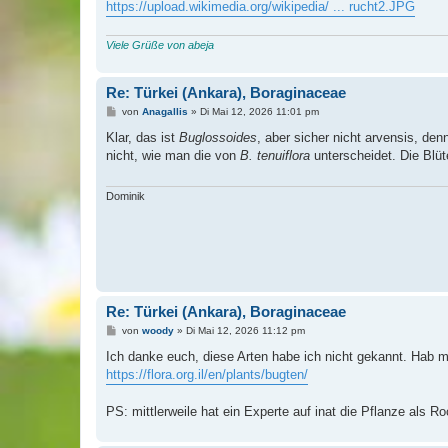
https://upload.wikimedia.org/wikipedia/ ... rucht2.JPG
Viele Grüße von abeja
Re: Türkei (Ankara), Boraginaceae
B
von
Anagallis
»
Di Mai 12, 2026 11:01 pm
e
i
Klar, das ist
Buglossoides
, aber sicher nicht arvensis, den
t
nicht, wie man die von
B. tenuiflora
unterscheidet. Die Blüte
r
a
g
Dominik
Re: Türkei (Ankara), Boraginaceae
B
von
woody
»
Di Mai 12, 2026 11:12 pm
e
i
Ich danke euch, diese Arten habe ich nicht gekannt. Hab ma
t
https://flora.org.il/en/plants/bugten/
r
a
g
PS: mittlerweile hat ein Experte auf inat die Pflanze als Ro