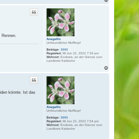
a
c
h
o
b
e
n
 Rennen.
Anagallis
Unfreundlicher Muffkopf
Beiträge:
3690
Registriert:
Mi Jun 22, 2022 7:54 pm
Wohnort:
Enzkreis, an der Grenze zum
Landkreis Karlsruhe
N
a
c
h
o
b
iden könnte. Ist das
e
n
Anagallis
Unfreundlicher Muffkopf
Beiträge:
3690
Registriert:
Mi Jun 22, 2022 7:54 pm
Wohnort:
Enzkreis, an der Grenze zum
Landkreis Karlsruhe