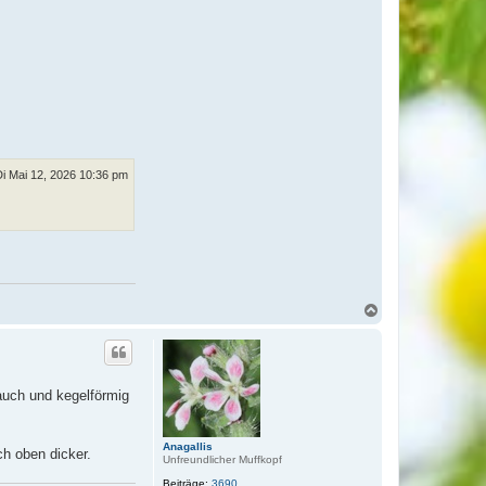
Di Mai 12, 2026 10:36 pm
N
a
c
h
o
b
auch und kegelförmig
e
n
Anagallis
h oben dicker.
Unfreundlicher Muffkopf
Beiträge:
3690