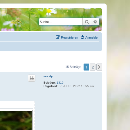
Suche
Erweiterte Suche
Registrieren
Anmelden
1
2
Nächste
15 Beiträge
woody
Beiträge:
1319
Registriert:
So Jul 03, 2022 10:55 am