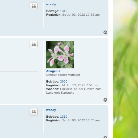
c
woody
h
o
Beiträge:
1319
Registriert:
So Jul 03, 2022 10:55 am
b
e
n
N
a
c
h
o
b
e
n
Anagallis
Unfreundlicher Muffkopf
Beiträge:
3690
Registriert:
Mi Jun 22, 2022 7:54 pm
Wohnort:
Enzkreis, an der Grenze zum
Landkreis Karlsruhe
N
a
c
woody
h
o
Beiträge:
1319
Registriert:
So Jul 03, 2022 10:55 am
b
e
n
N