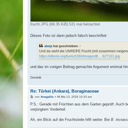
frucht.JPG (69.35 KiB) 531 mal betrachtet
Dieses Foto ist dann jedoch falsch beschriftet:
abeja
hat geschrieben:
↑
Und da sieht die UNREIFE Frucht (mit zusammen neigen
https://idtools.org/tools/1060/images/B ... 627101.jpg
und das im vorigen Beitrag gemachte Argument erstmal hinf
Dominik
Re: Türkei (Ankara), Boraginaceae
B
von
Anagallis
»
Mi Mai 13, 2026 10:33 am
e
i
P.S.: Gerade mit Früchten aus dem Garten geprüft: Auch b
t
verjüngtem Vorderteil.
r
a
g
Ah, ein Blick auf die Fruchtstiele hilft weiter. Bei
B. incrass