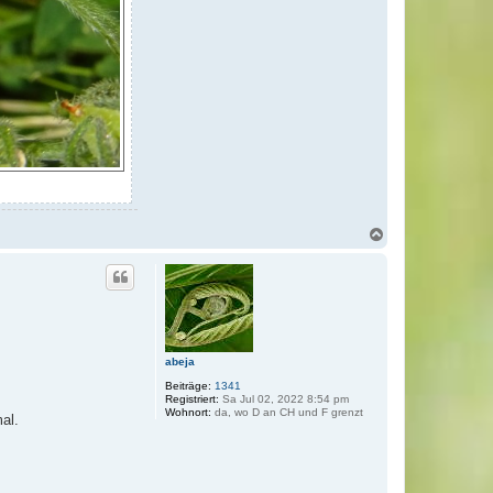
N
a
c
h
o
b
e
n
abeja
Beiträge:
1341
Registriert:
Sa Jul 02, 2022 8:54 pm
Wohnort:
da, wo D an CH und F grenzt
al.