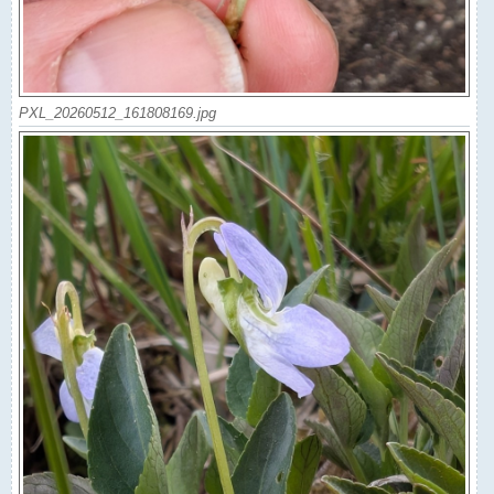
PXL_20260512_161808169.jpg