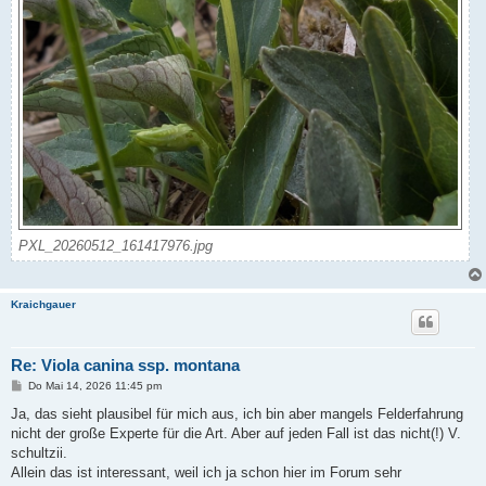
PXL_20260512_161417976.jpg
Kraichgauer
Re: Viola canina ssp. montana
B
Do Mai 14, 2026 11:45 pm
e
i
Ja, das sieht plausibel für mich aus, ich bin aber mangels Felderfahrung
t
nicht der große Experte für die Art. Aber auf jeden Fall ist das nicht(!) V.
r
a
schultzii.
g
Allein das ist interessant, weil ich ja schon hier im Forum sehr