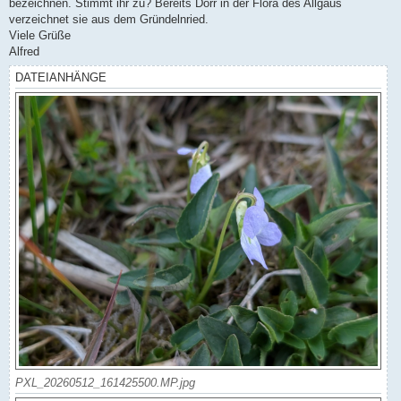
bezeichnen. Stimmt ihr zu? Bereits Dörr in der Flora des Allgäus
verzeichnet sie aus dem Gründelnried.
Viele Grüße
Alfred
DATEIANHÄNGE
PXL_20260512_161425500.MP.jpg