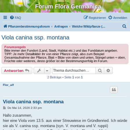
Forum Flora Germanica
FAQ
Registrieren
Anmelden
S
Pflanzenbestimmungsforum
Anfragen
Welche Wildpflanze (Europa) ist das?
u
Viola canina ssp. montana
c
Forumsregeln
h
Bitte immer den Fundort (Land, Stadt, Habitat etc.) und das Funddatum angeben.
TIPP: Je mehr Detailbilder ihr von einer Pflanze zeigt, also zum Beispiel
e
Gesamtaufnahme der Pflanze, Blatt + Blüte von oben und unten, Stängel unten + oben,
Früchte oder weiteres, desto größer ist der Bestimmungserfolg im Forum.
Suche
Erweiterte
Antworten
2 Beiträge • Seite
1
von
1
Flor_alf
Viola canina ssp. montana
B
Do Mai 14, 2026 2:33 pm
e
i
Hallo zusammen,
t
hier eine Viola vom 13.5. aus einer Streuwiese im Gründlenried. Ich würde
r
a
sie als V. canina ssp. montana (syn. V. montana und V. ruppii)
g