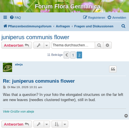
Forum Flora Germanica
FAQ
Registrieren
Anmelden
S
Pflanzenbestimmungsforum
Anfragen
Fragen und Diskussionen
u
juniperus communis flower
c
Suche
Erweiterte
Antworten
h
e
1
2
Vorherige
11 Beiträge
abeja
Re: juniperus communis flower
B
Di Mai 19, 2026 10:31 am
e
i
Was that a question? In your foto the elongated structures on the far left
t
are new leaves (needles clustered together), still in bud.
r
a
g
Viele Grüße von abeja
Antworten