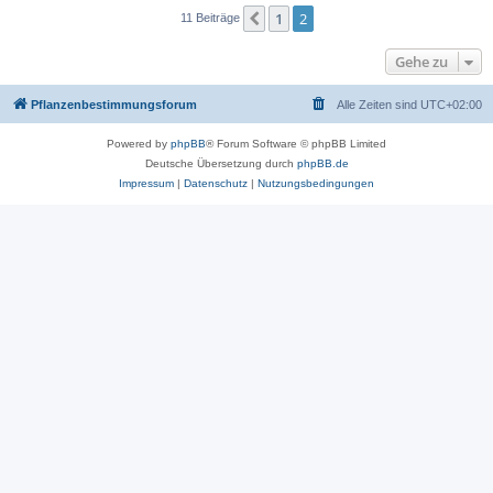
1
2
Vorherige
11 Beiträge
Gehe zu
Pflanzenbestimmungsforum
Alle Zeiten sind
UTC+02:00
Powered by
phpBB
® Forum Software © phpBB Limited
Deutsche Übersetzung durch
phpBB.de
Impressum
|
Datenschutz
|
Nutzungsbedingungen