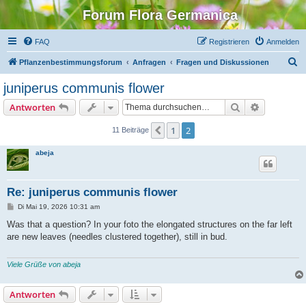
Forum Flora Germanica
FAQ
Registrieren
Anmelden
S
Pflanzenbestimmungsforum
Anfragen
Fragen und Diskussionen
u
juniperus communis flower
c
Suche
Erweiterte
Antworten
h
e
1
2
Vorherige
11 Beiträge
abeja
Re: juniperus communis flower
B
Di Mai 19, 2026 10:31 am
e
i
Was that a question? In your foto the elongated structures on the far left
t
are new leaves (needles clustered together), still in bud.
r
a
g
Viele Grüße von abeja
Antworten