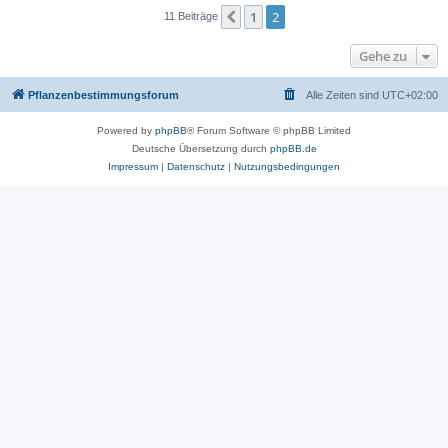
1
2
Vorherige
11 Beiträge
Gehe zu
Pflanzenbestimmungsforum
Alle Zeiten sind
UTC+02:00
Powered by
phpBB
® Forum Software © phpBB Limited
Deutsche Übersetzung durch
phpBB.de
Impressum
|
Datenschutz
|
Nutzungsbedingungen