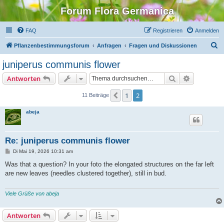
Forum Flora Germanica
FAQ
Registrieren
Anmelden
S
Pflanzenbestimmungsforum
Anfragen
Fragen und Diskussionen
u
juniperus communis flower
c
Suche
Erweiterte
Antworten
h
e
1
2
Vorherige
11 Beiträge
abeja
Re: juniperus communis flower
B
Di Mai 19, 2026 10:31 am
e
i
Was that a question? In your foto the elongated structures on the far left
t
are new leaves (needles clustered together), still in bud.
r
a
g
Viele Grüße von abeja
Antworten