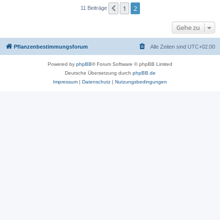
1
2
Vorherige
11 Beiträge
Gehe zu
Pflanzenbestimmungsforum
Alle Zeiten sind
UTC+02:00
Powered by
phpBB
® Forum Software © phpBB Limited
Deutsche Übersetzung durch
phpBB.de
Impressum
|
Datenschutz
|
Nutzungsbedingungen