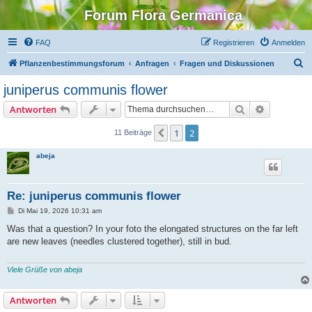
Forum Flora Germanica
FAQ
Registrieren
Anmelden
S
Pflanzenbestimmungsforum
Anfragen
Fragen und Diskussionen
u
juniperus communis flower
c
Suche
Erweiterte
Antworten
h
e
1
2
Vorherige
11 Beiträge
abeja
Re: juniperus communis flower
B
Di Mai 19, 2026 10:31 am
e
i
Was that a question? In your foto the elongated structures on the far left
t
are new leaves (needles clustered together), still in bud.
r
a
g
Viele Grüße von abeja
Antworten