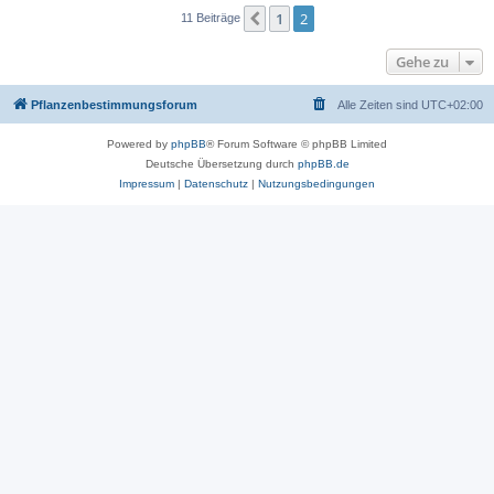
1
2
Vorherige
11 Beiträge
Gehe zu
Pflanzenbestimmungsforum
Alle Zeiten sind
UTC+02:00
Powered by
phpBB
® Forum Software © phpBB Limited
Deutsche Übersetzung durch
phpBB.de
Impressum
|
Datenschutz
|
Nutzungsbedingungen