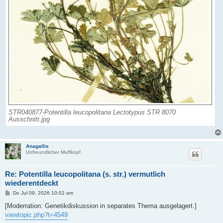
STR040877-Potentilla leucopolitana Lectotypus STR 8070
Ausschnitt.jpg
Anagallis
Unfreundlicher Muffkopf
Re: Potentilla leucopolitana (s. str.) vermutlich
wiederentdeckt
B
Do Jul 09, 2026 10:02 am
e
i
[Moderration: Genetikdiskussion in separates Thema ausgelagert.]
t
viewtopic.php?t=4549
r
a