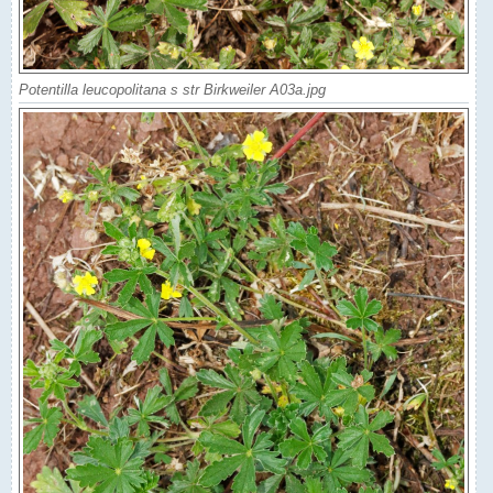
Potentilla leucopolitana s str Birkweiler A03a.jpg