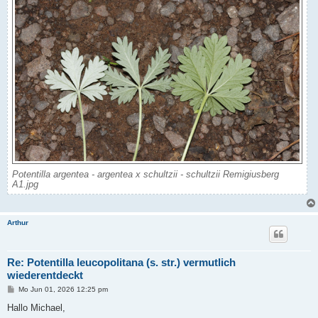
Potentilla argentea - argentea x schultzii - schultzii Remigiusberg
A1.jpg
Arthur
Re: Potentilla leucopolitana (s. str.) vermutlich
wiederentdeckt
B
Mo Jun 01, 2026 12:25 pm
e
i
Hallo Michael,
t