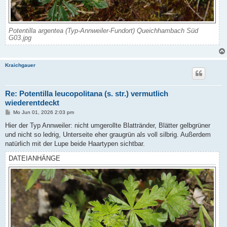
Potentilla argentea (Typ-Annweiler-Fundort) Queichhambach Süd
G03.jpg
Kraichgauer
Re: Potentilla leucopolitana (s. str.) vermutlich
wiederentdeckt
B
Mo Jun 01, 2026 2:03 pm
e
i
Hier der Typ Annweiler: nicht umgerollte Blattränder, Blätter gelbgrüner
t
und nicht so ledrig, Unterseite eher graugrün als voll silbrig. Außerdem
r
a
natürlich mit der Lupe beide Haartypen sichtbar.
g
DATEIANHÄNGE