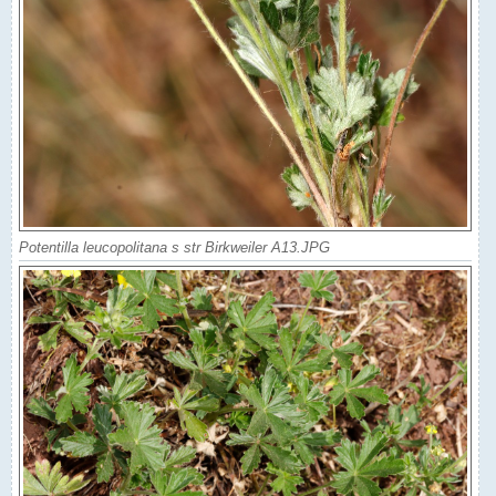
Potentilla leucopolitana s str Birkweiler A13.JPG