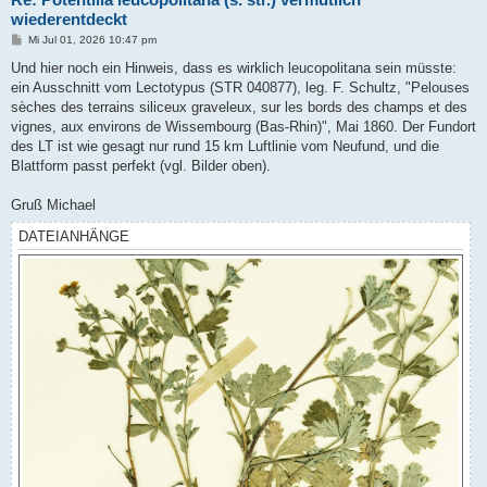
wiederentdeckt
B
Mi Jul 01, 2026 10:47 pm
e
i
Und hier noch ein Hinweis, dass es wirklich leucopolitana sein müsste:
t
ein Ausschnitt vom Lectotypus (STR 040877), leg. F. Schultz, "Pelouses
r
a
sèches des terrains siliceux graveleux, sur les bords des champs et des
g
vignes, aux environs de Wissembourg (Bas-Rhin)", Mai 1860. Der Fundort
des LT ist wie gesagt nur rund 15 km Luftlinie vom Neufund, und die
Blattform passt perfekt (vgl. Bilder oben).
Gruß Michael
DATEIANHÄNGE