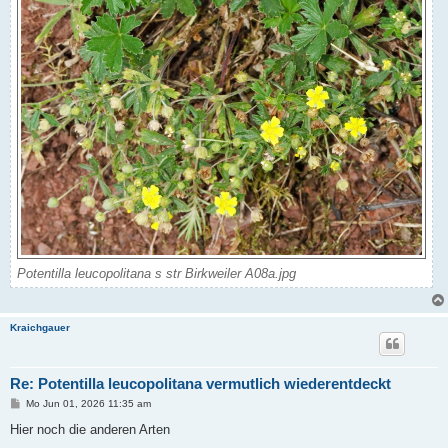
Potentilla leucopolitana s str Birkweiler A08a.jpg
Kraichgauer
Re: Potentilla leucopolitana vermutlich wiederentdeckt
B
Mo Jun 01, 2026 11:35 am
e
i
Hier noch die anderen Arten
t