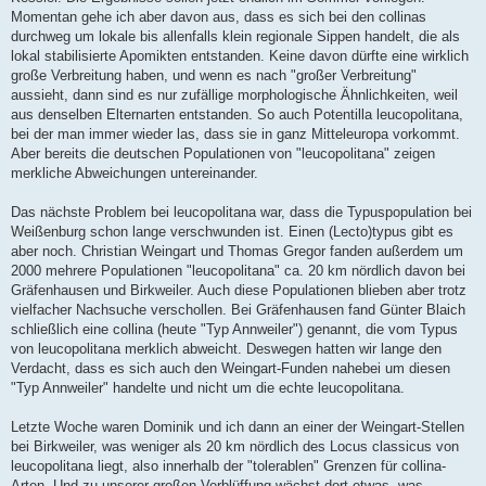
Momentan gehe ich aber davon aus, dass es sich bei den collinas
durchweg um lokale bis allenfalls klein regionale Sippen handelt, die als
lokal stabilisierte Apomikten entstanden. Keine davon dürfte eine wirklich
große Verbreitung haben, und wenn es nach "großer Verbreitung"
aussieht, dann sind es nur zufällige morphologische Ähnlichkeiten, weil
aus denselben Elternarten entstanden. So auch Potentilla leucopolitana,
bei der man immer wieder las, dass sie in ganz Mitteleuropa vorkommt.
Aber bereits die deutschen Populationen von "leucopolitana" zeigen
merkliche Abweichungen untereinander.
Das nächste Problem bei leucopolitana war, dass die Typuspopulation bei
Weißenburg schon lange verschwunden ist. Einen (Lecto)typus gibt es
aber noch. Christian Weingart und Thomas Gregor fanden außerdem um
2000 mehrere Populationen "leucopolitana" ca. 20 km nördlich davon bei
Gräfenhausen und Birkweiler. Auch diese Populationen blieben aber trotz
vielfacher Nachsuche verschollen. Bei Gräfenhausen fand Günter Blaich
schließlich eine collina (heute "Typ Annweiler") genannt, die vom Typus
von leucopolitana merklich abweicht. Deswegen hatten wir lange den
Verdacht, dass es sich auch den Weingart-Funden nahebei um diesen
"Typ Annweiler" handelte und nicht um die echte leucopolitana.
Letzte Woche waren Dominik und ich dann an einer der Weingart-Stellen
bei Birkweiler, was weniger als 20 km nördlich des Locus classicus von
leucopolitana liegt, also innerhalb der "tolerablen" Grenzen für collina-
Arten. Und zu unserer großen Verblüffung wächst dort etwas, was