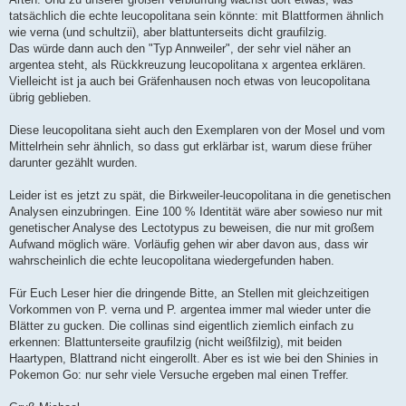
tatsächlich die echte leucopolitana sein könnte: mit Blattformen ähnlich
wie verna (und schultzii), aber blattunterseits dicht graufilzig.
Das würde dann auch den "Typ Annweiler", der sehr viel näher an
argentea steht, als Rückkreuzung leucopolitana x argentea erklären.
Vielleicht ist ja auch bei Gräfenhausen noch etwas von leucopolitana
übrig geblieben.
Diese leucopolitana sieht auch den Exemplaren von der Mosel und vom
Mittelrhein sehr ähnlich, so dass gut erklärbar ist, warum diese früher
darunter gezählt wurden.
Leider ist es jetzt zu spät, die Birkweiler-leucopolitana in die genetischen
Analysen einzubringen. Eine 100 % Identität wäre aber sowieso nur mit
genetischer Analyse des Lectotypus zu beweisen, die nur mit großem
Aufwand möglich wäre. Vorläufig gehen wir aber davon aus, dass wir
wahrscheinlich die echte leucopolitana wiedergefunden haben.
Für Euch Leser hier die dringende Bitte, an Stellen mit gleichzeitigen
Vorkommen von P. verna und P. argentea immer mal wieder unter die
Blätter zu gucken. Die collinas sind eigentlich ziemlich einfach zu
erkennen: Blattunterseite graufilzig (nicht weißfilzig), mit beiden
Haartypen, Blattrand nicht eingerollt. Aber es ist wie bei den Shinies in
Pokemon Go: nur sehr viele Versuche ergeben mal einen Treffer.