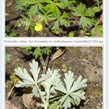
Potentilla collina Typ Annweiler ex Gräfenhausen GartenWe23 A02.jpg