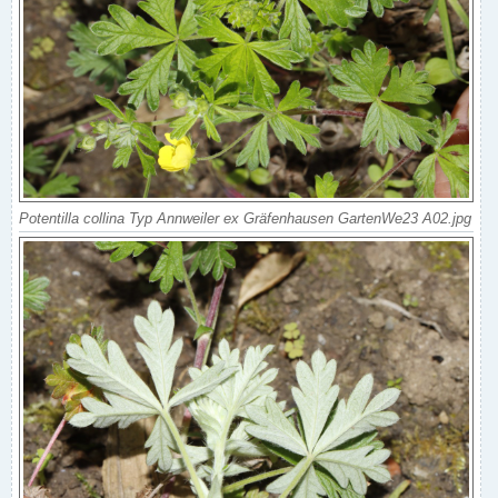
Potentilla collina Typ Annweiler ex Gräfenhausen GartenWe23 A02.jpg