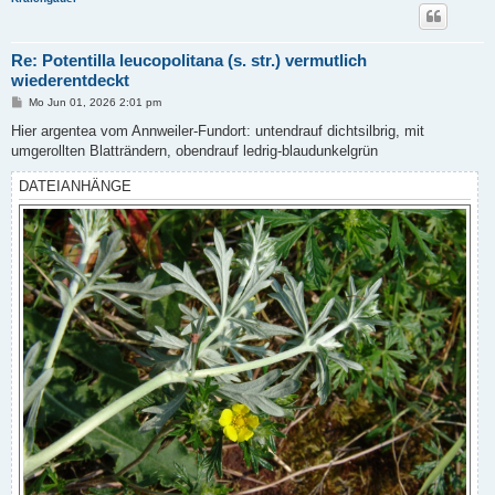
Re: Potentilla leucopolitana (s. str.) vermutlich
wiederentdeckt
B
Mo Jun 01, 2026 2:01 pm
e
i
Hier argentea vom Annweiler-Fundort: untendrauf dichtsilbrig, mit
t
umgerollten Blatträndern, obendrauf ledrig-blaudunkelgrün
r
a
g
DATEIANHÄNGE