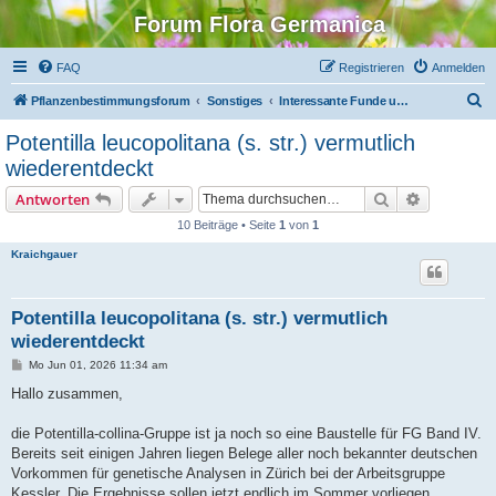
Forum Flora Germanica
FAQ
Registrieren
Anmelden
S
Pflanzenbestimmungsforum
Sonstiges
Interessante Funde und rare Pflanzen
u
Potentilla leucopolitana (s. str.) vermutlich
c
wiederentdeckt
h
Suche
Erweiterte
Antworten
e
10 Beiträge • Seite
1
von
1
Kraichgauer
Potentilla leucopolitana (s. str.) vermutlich
wiederentdeckt
B
Mo Jun 01, 2026 11:34 am
e
i
Hallo zusammen,
t
r
a
die Potentilla-collina-Gruppe ist ja noch so eine Baustelle für FG Band IV.
g
Bereits seit einigen Jahren liegen Belege aller noch bekannter deutschen
Vorkommen für genetische Analysen in Zürich bei der Arbeitsgruppe
Kessler. Die Ergebnisse sollen jetzt endlich im Sommer vorliegen.