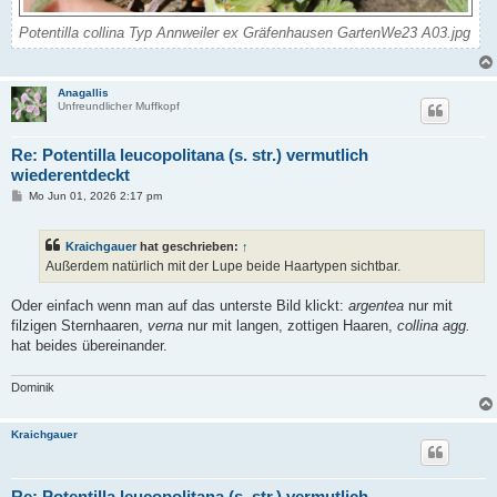
Potentilla collina Typ Annweiler ex Gräfenhausen GartenWe23 A03.jpg
Anagallis
Unfreundlicher Muffkopf
Re: Potentilla leucopolitana (s. str.) vermutlich
wiederentdeckt
B
Mo Jun 01, 2026 2:17 pm
e
i
t
Kraichgauer
hat geschrieben:
↑
r
a
Außerdem natürlich mit der Lupe beide Haartypen sichtbar.
g
Oder einfach wenn man auf das unterste Bild klickt:
argentea
nur mit
filzigen Sternhaaren,
verna
nur mit langen, zottigen Haaren,
collina agg.
hat beides übereinander.
Dominik
Kraichgauer
Re: Potentilla leucopolitana (s. str.) vermutlich