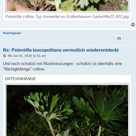
Potentilla collina Typ Annweiler ex Gräfenhausen GartenWe23 A03.jpg
Kraichgauer
Re: Potentilla leucopolitana vermutlich wiederentdeckt
B
Mo Jun 01, 2026 11:51 am
e
i
Und noch schultzii mit Rückkreuzungen - schultzii ist ebenfalls eine
t
"flächigblättrige" collina.
r
a
g
DATEIANHÄNGE