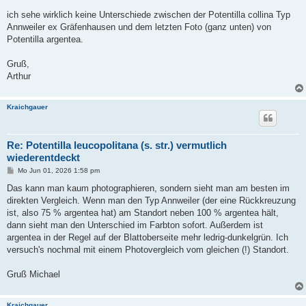
r
a
ich sehe wirklich keine Unterschiede zwischen der Potentilla collina Typ
g
Annweiler ex Gräfenhausen und dem letzten Foto (ganz unten) von
Potentilla argentea.
Gruß,
Arthur
Kraichgauer
Re: Potentilla leucopolitana (s. str.) vermutlich
wiederentdeckt
B
Mo Jun 01, 2026 1:58 pm
e
i
Das kann man kaum photographieren, sondern sieht man am besten im
t
direkten Vergleich. Wenn man den Typ Annweiler (der eine Rückkreuzung
r
a
ist, also 75 % argentea hat) am Standort neben 100 % argentea hält,
g
dann sieht man den Unterschied im Farbton sofort. Außerdem ist
argentea in der Regel auf der Blattoberseite mehr ledrig-dunkelgrün. Ich
versuch's nochmal mit einem Photovergleich vom gleichen (!) Standort.
Gruß Michael
Kraichgauer