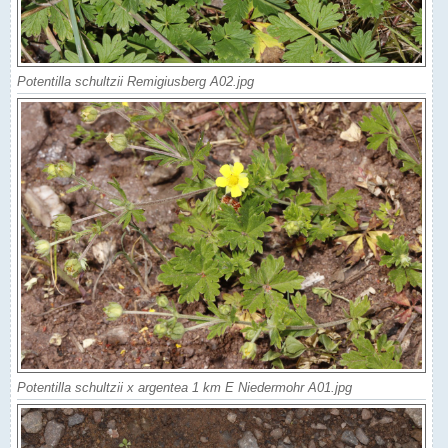
Potentilla schultzii Remigiusberg A02.jpg
Potentilla schultzii x argentea 1 km E Niedermohr A01.jpg