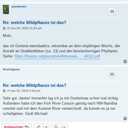
plantsman
Re: welche Wildpflanze ist das?
B
Fr Jun 05, 2026 11:23 am
e
i
Moin,
t
r
a
das ist
Gorteria warmbadica
, erkennbar an dem einjährigen Wuchs, der
g
Anzahl an Strahlenblüten (ca. 13) und den borstenformigen Phyllarien.
Siehe:
https://bioone.org/journals/willdenowia ... .44112.pdf
Kraichgauer
Re: welche Wildpflanze ist das?
B
Fr Jun 05, 2026 5:43 pm
e
i
Sehr gut, danke! Immerhin lag ich ja mit Gorteriinae schon mal richtig.
t
Außerdem hatte ich den Fish River Canyon geistig nach NW-Namibia
r
a
verortet und mit dem Kunene River verwechselt, da konnte es ja nur
g
schiefgehen. Gruß Michael
Antworten