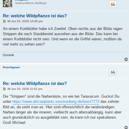
Unfreundlicher Muffkopf
Re: welche Wildpflanze ist das?
B
Mi Jun 03, 2026 10:00 pm
e
i
An einem Korbblütler habe ich Zweifel. Oben rechts aus der Blüte ragen
t
Strippen die nach Staubbeutel aussehen aus der Blüte. Das kann bei
r
a
einem Korbblütler nicht sein. Und wenn es die Griffel wären, müßten da
g
viel mehr zu sehen sein?
Dominik
Kraichgauer
Re: welche Wildpflanze ist das?
B
Mi Jun 03, 2026 11:52 pm
e
i
Die "Strippen" sind die Narbenäste, so wie bei Taraxacum. Guckst Du
t
unter
https://www.africanplants.senckenberg.de/item/7772
das zehnte
r
a
Bild an, da sieht man es. Hier sind offensichtlich die randständigen
g
Narben länger als die inneren, vielleicht auch altersabhängig, kann aber
auch grundsätzlich so ausgebildet sein, da kann ich nur spekulieren.
Gruß Michael