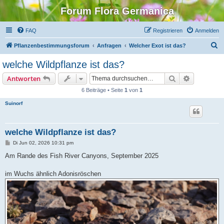
Forum Flora Germanica
FAQ
Registrieren
Anmelden
S
Pflanzenbestimmungsforum
Anfragen
Welcher Exot ist das?
u
welche Wildpflanze ist das?
c
Suche
Erweiterte
Antworten
h
6 Beiträge • Seite
1
von
1
e
Suinorf
welche Wildpflanze ist das?
B
Di Jun 02, 2026 10:31 pm
e
i
Am Rande des Fish River Canyons, September 2025
t
r
a
im Wuchs ähnlich Adonisröschen
g