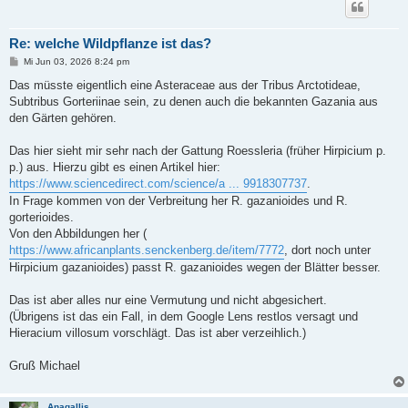
Re: welche Wildpflanze ist das?
B
Mi Jun 03, 2026 8:24 pm
e
i
Das müsste eigentlich eine Asteraceae aus der Tribus Arctotideae,
t
Subtribus Gorteriinae sein, zu denen auch die bekannten Gazania aus
r
a
den Gärten gehören.
g
Das hier sieht mir sehr nach der Gattung Roessleria (früher Hirpicium p.
p.) aus. Hierzu gibt es einen Artikel hier:
https://www.sciencedirect.com/science/a ... 9918307737
.
In Frage kommen von der Verbreitung her R. gazanioides und R.
gorterioides.
Von den Abbildungen her (
https://www.africanplants.senckenberg.de/item/7772
, dort noch unter
Hirpicium gazanioides) passt R. gazanioides wegen der Blätter besser.
Das ist aber alles nur eine Vermutung und nicht abgesichert.
(Übrigens ist das ein Fall, in dem Google Lens restlos versagt und
Hieracium villosum vorschlägt. Das ist aber verzeihlich.)
Gruß Michael
Anagallis