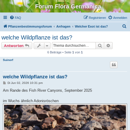
Forum Flora Germanica
FAQ
Registrieren
Anmelden
S
Pflanzenbestimmungsforum
Anfragen
Welcher Exot ist das?
u
welche Wildpflanze ist das?
c
Suche
Erweiterte
Antworten
h
6 Beiträge • Seite
1
von
1
e
Suinorf
welche Wildpflanze ist das?
B
Di Jun 02, 2026 10:31 pm
e
i
Am Rande des Fish River Canyons, September 2025
t
r
a
im Wuchs ähnlich Adonisröschen
g