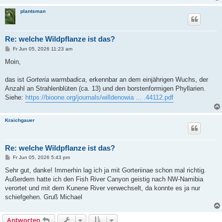
plantsman
Re: welche Wildpflanze ist das?
B
Fr Jun 05, 2026 11:23 am
e
i
Moin,
t
r
a
das ist
Gorteria warmbadica
, erkennbar an dem einjährigen Wuchs, der
g
Anzahl an Strahlenblüten (ca. 13) und den borstenformigen Phyllarien.
Siehe:
https://bioone.org/journals/willdenowia ... .44112.pdf
Kraichgauer
Re: welche Wildpflanze ist das?
B
Fr Jun 05, 2026 5:43 pm
e
i
Sehr gut, danke! Immerhin lag ich ja mit Gorteriinae schon mal richtig.
t
Außerdem hatte ich den Fish River Canyon geistig nach NW-Namibia
r
a
verortet und mit dem Kunene River verwechselt, da konnte es ja nur
g
schiefgehen. Gruß Michael
Antworten