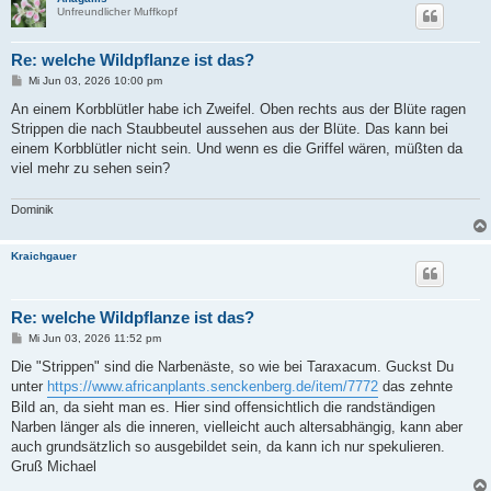
Unfreundlicher Muffkopf
Re: welche Wildpflanze ist das?
B
Mi Jun 03, 2026 10:00 pm
e
i
An einem Korbblütler habe ich Zweifel. Oben rechts aus der Blüte ragen
t
Strippen die nach Staubbeutel aussehen aus der Blüte. Das kann bei
r
a
einem Korbblütler nicht sein. Und wenn es die Griffel wären, müßten da
g
viel mehr zu sehen sein?
Dominik
Kraichgauer
Re: welche Wildpflanze ist das?
B
Mi Jun 03, 2026 11:52 pm
e
i
Die "Strippen" sind die Narbenäste, so wie bei Taraxacum. Guckst Du
t
unter
https://www.africanplants.senckenberg.de/item/7772
das zehnte
r
a
Bild an, da sieht man es. Hier sind offensichtlich die randständigen
g
Narben länger als die inneren, vielleicht auch altersabhängig, kann aber
auch grundsätzlich so ausgebildet sein, da kann ich nur spekulieren.
Gruß Michael