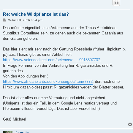
Re: welche Wildpflanze ist das?
B
Mi Jun 03, 2026 8:24 pm
e
i
Das müsste eigentlich eine Asteraceae aus der Tribus Arctotideae,
t
Subtribus Gorteriinae sein, zu denen auch die bekannten Gazania aus
r
a
den Gärten gehören.
g
Das hier sieht mir sehr nach der Gattung Roessleria (früher Hirpicium p.
p.) aus. Hierzu gibt es einen Artikel hier:
https://www.sciencedirect.com/science/a ... 9918307737
.
In Frage kommen von der Verbreitung her R. gazanioides und R.
gorterioides.
Von den Abbildungen her (
https://www.africanplants.senckenberg.de/item/7772
, dort noch unter
Hirpicium gazanioides) passt R. gazanioides wegen der Blätter besser.
Das ist aber alles nur eine Vermutung und nicht abgesichert.
(Übrigens ist das ein Fall, in dem Google Lens restlos versagt und
Hieracium villosum vorschlägt. Das ist aber verzeihlich.)
Gruß Michael
Anagallis