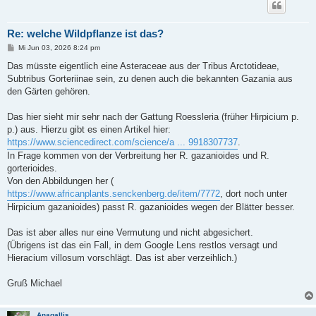
Re: welche Wildpflanze ist das?
B
Mi Jun 03, 2026 8:24 pm
e
i
Das müsste eigentlich eine Asteraceae aus der Tribus Arctotideae,
t
Subtribus Gorteriinae sein, zu denen auch die bekannten Gazania aus
r
a
den Gärten gehören.
g
Das hier sieht mir sehr nach der Gattung Roessleria (früher Hirpicium p.
p.) aus. Hierzu gibt es einen Artikel hier:
https://www.sciencedirect.com/science/a ... 9918307737
.
In Frage kommen von der Verbreitung her R. gazanioides und R.
gorterioides.
Von den Abbildungen her (
https://www.africanplants.senckenberg.de/item/7772
, dort noch unter
Hirpicium gazanioides) passt R. gazanioides wegen der Blätter besser.
Das ist aber alles nur eine Vermutung und nicht abgesichert.
(Übrigens ist das ein Fall, in dem Google Lens restlos versagt und
Hieracium villosum vorschlägt. Das ist aber verzeihlich.)
Gruß Michael
Anagallis