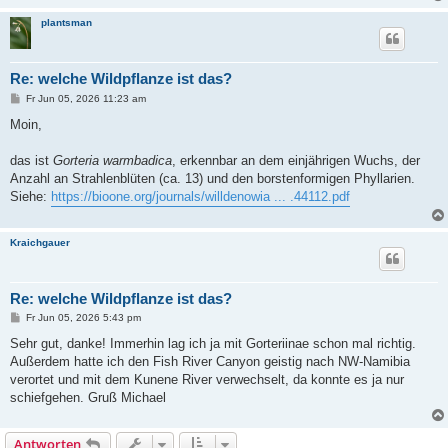
plantsman
Re: welche Wildpflanze ist das?
B
Fr Jun 05, 2026 11:23 am
e
i
Moin,
t
r
a
das ist
Gorteria warmbadica
, erkennbar an dem einjährigen Wuchs, der
g
Anzahl an Strahlenblüten (ca. 13) und den borstenformigen Phyllarien.
Siehe:
https://bioone.org/journals/willdenowia ... .44112.pdf
Kraichgauer
Re: welche Wildpflanze ist das?
B
Fr Jun 05, 2026 5:43 pm
e
i
Sehr gut, danke! Immerhin lag ich ja mit Gorteriinae schon mal richtig.
t
Außerdem hatte ich den Fish River Canyon geistig nach NW-Namibia
r
a
verortet und mit dem Kunene River verwechselt, da konnte es ja nur
g
schiefgehen. Gruß Michael
Antworten