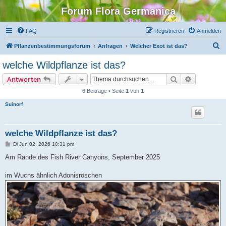
Forum Flora Germanica
FAQ
Registrieren
Anmelden
S
Pflanzenbestimmungsforum
Anfragen
Welcher Exot ist das?
u
welche Wildpflanze ist das?
c
Suche
Erweiterte
Antworten
h
6 Beiträge • Seite
1
von
1
e
Suinorf
welche Wildpflanze ist das?
B
Di Jun 02, 2026 10:31 pm
e
i
Am Rande des Fish River Canyons, September 2025
t
r
a
im Wuchs ähnlich Adonisröschen
g