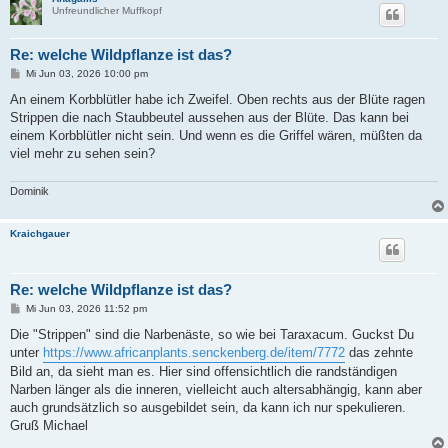
Unfreundlicher Muffkopf
Re: welche Wildpflanze ist das?
B
Mi Jun 03, 2026 10:00 pm
e
i
An einem Korbblütler habe ich Zweifel. Oben rechts aus der Blüte ragen
t
Strippen die nach Staubbeutel aussehen aus der Blüte. Das kann bei
r
a
einem Korbblütler nicht sein. Und wenn es die Griffel wären, müßten da
g
viel mehr zu sehen sein?
Dominik
Kraichgauer
Re: welche Wildpflanze ist das?
B
Mi Jun 03, 2026 11:52 pm
e
i
Die "Strippen" sind die Narbenäste, so wie bei Taraxacum. Guckst Du
t
unter
https://www.africanplants.senckenberg.de/item/7772
das zehnte
r
a
Bild an, da sieht man es. Hier sind offensichtlich die randständigen
g
Narben länger als die inneren, vielleicht auch altersabhängig, kann aber
auch grundsätzlich so ausgebildet sein, da kann ich nur spekulieren.
Gruß Michael