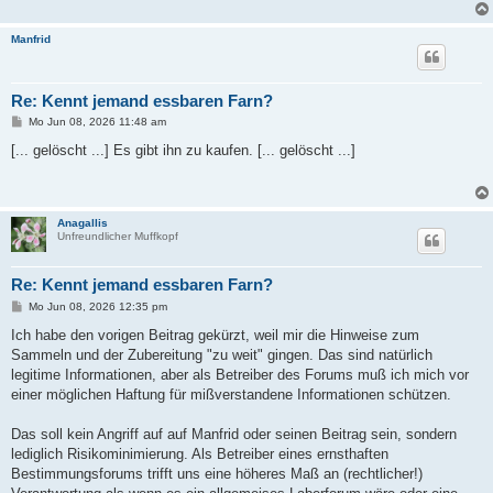
a
g
Manfrid
Re: Kennt jemand essbaren Farn?
B
Mo Jun 08, 2026 11:48 am
e
i
[... gelöscht ...] Es gibt ihn zu kaufen. [... gelöscht ...]
t
r
a
g
Anagallis
Unfreundlicher Muffkopf
Re: Kennt jemand essbaren Farn?
B
Mo Jun 08, 2026 12:35 pm
e
i
Ich habe den vorigen Beitrag gekürzt, weil mir die Hinweise zum
t
Sammeln und der Zubereitung "zu weit" gingen. Das sind natürlich
r
a
legitime Informationen, aber als Betreiber des Forums muß ich mich vor
g
einer möglichen Haftung für mißverstandene Informationen schützen.
Das soll kein Angriff auf auf Manfrid oder seinen Beitrag sein, sondern
lediglich Risikominimierung. Als Betreiber eines ernsthaften
Bestimmungsforums trifft uns eine höheres Maß an (rechtlicher!)