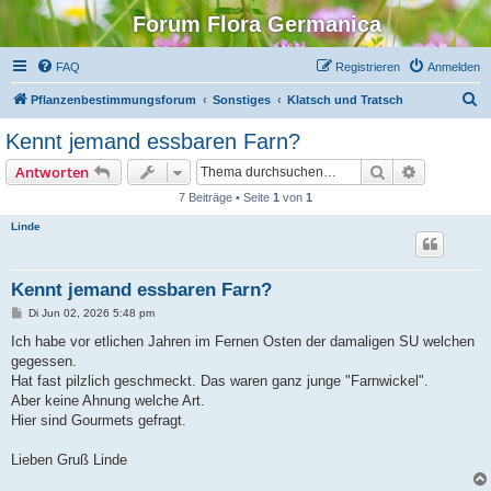
Forum Flora Germanica
FAQ
Registrieren
Anmelden
S
Pflanzenbestimmungsforum
Sonstiges
Klatsch und Tratsch
u
Kennt jemand essbaren Farn?
c
Suche
Erweiterte
Antworten
h
7 Beiträge • Seite
1
von
1
e
Linde
Kennt jemand essbaren Farn?
B
Di Jun 02, 2026 5:48 pm
e
i
Ich habe vor etlichen Jahren im Fernen Osten der damaligen SU welchen
t
gegessen.
r
a
Hat fast pilzlich geschmeckt. Das waren ganz junge "Farnwickel".
g
Aber keine Ahnung welche Art.
Hier sind Gourmets gefragt.
Lieben Gruß Linde