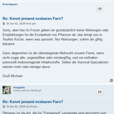
Kraichgauer
Re: Kennt jemand essbaren Farn?
B
Di Jun 02, 2026 9:41 pm
e
i
Sorry, aber hier im Forum geben wir grundsätzlich keine Wertungen oder
t
Empfehlungen für die Essbarkeit von Pflanzen ab, das bringt uns in
r
a
Teufels Küche, wenn was passiert. Nur Warnungen, sofern als giftig
g
bekannt.
Ganz abgesehen ist die überwiegende Mehrzahl unserer Farne, wenn
nicht sogar alle, ungenießbar oder mindergiftig, und sie enthalten
potenziell krebserregende Inhaltsstoffe. Selbst die Survival-Spezialisten
warnen mehr oder weniger davor.
Gruß Michael
Anagallis
Unfreundlicher Muffkopf
Re: Kennt jemand essbaren Farn?
B
Di Jun 02, 2026 11:03 pm
e
i
Übrigens ist die Art, die für "Farnwickel" verwendet wird geschützt und