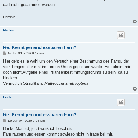
t
darf nicht gesammelt werden.
r
a
g
Dominik
Manfrid
Re: Kennt jemand essbaren Farn?
B
Mi Jun 03, 2026 9:42 am
e
i
Hier geht es ja wohl um den Versuch einer Bestimmung des Farns, der
t
vom Fragesteller mal im Fernen Osten gegessen wurde. Es scheint mir
r
a
doch nicht Aufgabe eines Pflanzenbestimmungsforums zu sein, da zu
g
blocken.
Vermutlich Straußfarn,
Matteuccia struthiopteris
.
Linde
Re: Kennt jemand essbaren Farn?
B
Do Jun 04, 2026 3:58 pm
e
i
Danke Manfrid, jetzt weiß ich bescheid.
t
Farn räubern und essen kommt sowieso nicht in frage bei mir.
r