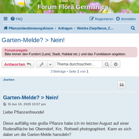
Forum Flora Germanica
FAQ
Registrieren
Anmelden
S
Pflanzenbestimmungsforum
Anfragen
Welche Zierpflanze, Zimmerpflanze oder kultivierte Pflanze ist das?
u
Garten-Melde? > Nein!
c
Forumsregeln
h
Bitte immer den Fundort (Land, Stadt, Habitat etc.) und das Funddatum angeben.
e
Suche
Erweiterte
Antworten
3 Beiträge • Seite
1
von
1
Jochen
Garten-Melde? > Nein!
B
Di Jun 16, 2026 10:07 pm
e
i
Liebe Pflanzenfreunde!
t
r
a
Diese auffällig rote große Pflanze habe ich im letzten August auf einer
g
Ruderalfläche bei Oberndorf, Krs. Rottweil photographiert. Kann es sich
dabei um die Garten-Melde hansdeln?