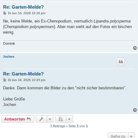
Re: Garten-Melde?
B
Di Jun 16, 2026 10:16 pm
e
i
Ne, keine Melde, ein Ex-
Chenopodium
, vermutlich
Lipandra polysperma
t
(
Chenopodium polyspermum
). Aber man sieht auf den Fotos ein bischen
r
a
wenig.
g
Dominik
Jochen
Re: Garten-Melde?
B
Di Jun 16, 2026 10:45 pm
e
i
Danke. Dann kommen die Bilder zu den "nicht sicher bestimmbaren".
t
r
a
Liebe Grüße
g
Jochen
Antworten
3 Beiträge • Seite
1
von
1
Gehe zu