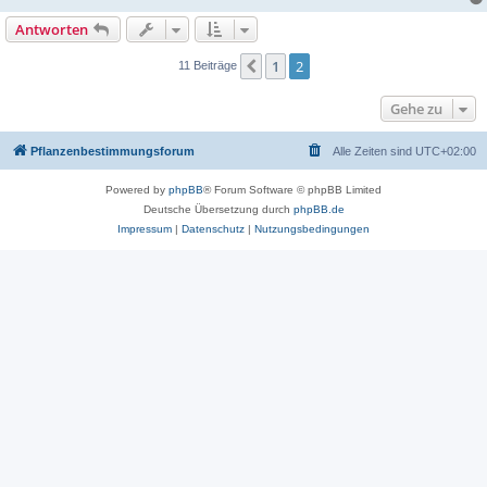
Antworten
1
2
Vorherige
11 Beiträge
Gehe zu
Pflanzenbestimmungsforum
Alle Zeiten sind
UTC+02:00
Powered by
phpBB
® Forum Software © phpBB Limited
Deutsche Übersetzung durch
phpBB.de
Impressum
|
Datenschutz
|
Nutzungsbedingungen