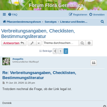
Forum Flora Germanica
FAQ
Registrieren
Anmelden
S
Pflanzenbestimmungsforum
Sonstiges
Literatur und Bestimmungsinfos
u
Verbreitungsangaben, Checklisten,
c
Bestimmungsliteratur
h
Suche
Erweiterte
Antworten
e
1
2
Vorherige
11 Beiträge
Anagallis
Unfreundlicher Muffkopf
Re: Verbreitungsangaben, Checklisten,
Bestimmungsliteratur
B
Fr Jun 19, 2026 11:28 pm
e
i
Trotzdem nochmal die Frage, ob der Link legal ist.
t
r
a
g
Dominik