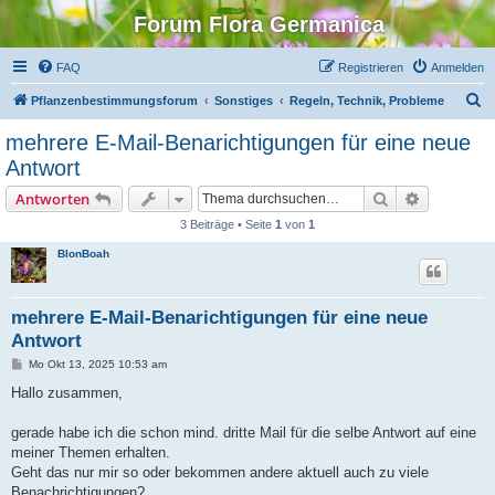
Forum Flora Germanica
FAQ
Registrieren
Anmelden
S
Pflanzenbestimmungsforum
Sonstiges
Regeln, Technik, Probleme
u
mehrere E-Mail-Benarichtigungen für eine neue
c
Antwort
h
Suche
Erweiterte
Antworten
e
3 Beiträge • Seite
1
von
1
BlonBoah
mehrere E-Mail-Benarichtigungen für eine neue
Antwort
B
Mo Okt 13, 2025 10:53 am
e
i
Hallo zusammen,
t
r
a
gerade habe ich die schon mind. dritte Mail für die selbe Antwort auf eine
g
meiner Themen erhalten.
Geht das nur mir so oder bekommen andere aktuell auch zu viele
Benachrichtigungen?