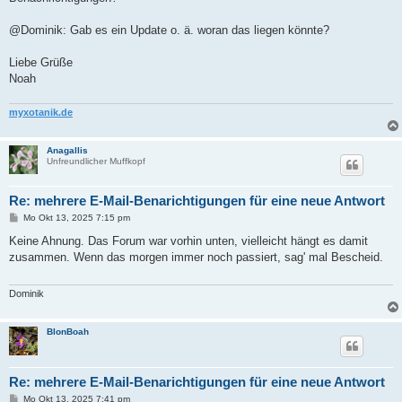
@Dominik: Gab es ein Update o. ä. woran das liegen könnte?
Liebe Grüße
Noah
myxotanik.de
Anagallis
Unfreundlicher Muffkopf
Re: mehrere E-Mail-Benarichtigungen für eine neue Antwort
B
Mo Okt 13, 2025 7:15 pm
e
i
Keine Ahnung. Das Forum war vorhin unten, vielleicht hängt es damit
t
zusammen. Wenn das morgen immer noch passiert, sag' mal Bescheid.
r
a
g
Dominik
BlonBoah
Re: mehrere E-Mail-Benarichtigungen für eine neue Antwort
B
Mo Okt 13, 2025 7:41 pm