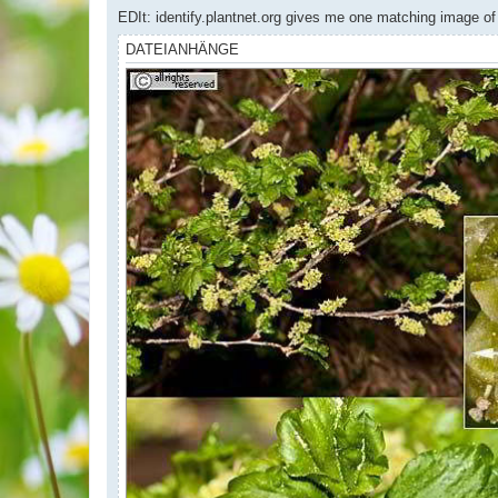
EDIt: identify.plantnet.org gives me one matching image of
DATEIANHÄNGE