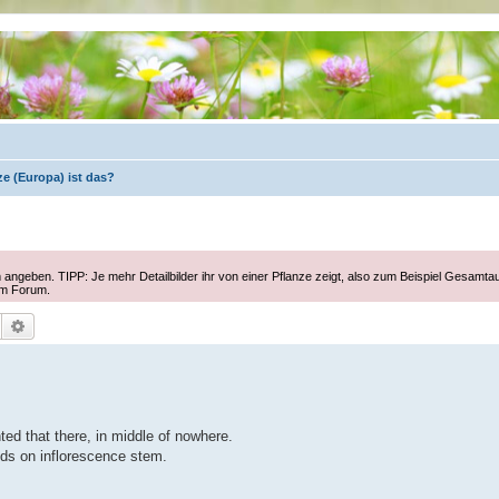
e (Europa) ist das?
 angeben. TIPP: Je mehr Detailbilder ihr von einer Pflanze zeigt, also zum Beispiel Gesamta
im Forum.
Suche
Erweiterte Suche
ed that there, in middle of nowhere.
ds on inflorescence stem.