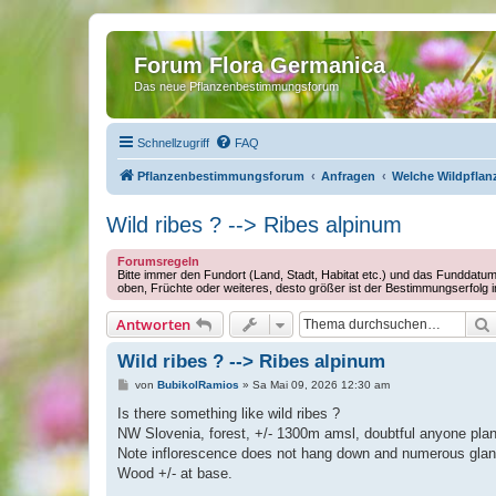
Forum Flora Germanica
Das neue Pflanzenbestimmungsforum
Schnellzugriff
FAQ
Pflanzenbestimmungsforum
Anfragen
Welche Wildpflanz
Wild ribes ? --> Ribes alpinum
Forumsregeln
Bitte immer den Fundort (Land, Stadt, Habitat etc.) und das Funddatum
oben, Früchte oder weiteres, desto größer ist der Bestimmungserfolg 
Antworten
Wild ribes ? --> Ribes alpinum
B
von
BubikolRamios
»
Sa Mai 09, 2026 12:30 am
e
i
Is there something like wild ribes ?
t
NW Slovenia, forest, +/- 1300m amsl, doubtful anyone plant
r
a
Note inflorescence does not hang down and numerous glan
g
Wood +/- at base.