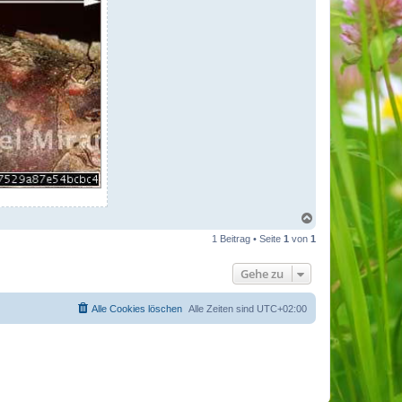
N
a
1 Beitrag • Seite
1
von
1
c
h
o
Gehe zu
b
e
n
Alle Cookies löschen
Alle Zeiten sind
UTC+02:00