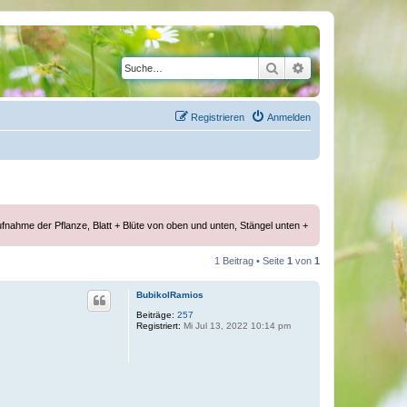
Suche
Erweiterte Suche
Registrieren
Anmelden
ufnahme der Pflanze, Blatt + Blüte von oben und unten, Stängel unten +
1 Beitrag • Seite
1
von
1
BubikolRamios
Beiträge:
257
Registriert:
Mi Jul 13, 2022 10:14 pm