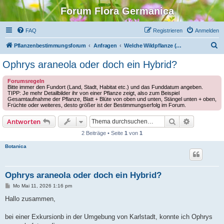
Forum Flora Germanica
FAQ
Registrieren
Anmelden
S
Pflanzenbestimmungsforum
Anfragen
Welche Wildpflanze (Europa) ist das?
u
Ophrys araneola oder doch ein Hybrid?
c
Forumsregeln
h
Bitte immer den Fundort (Land, Stadt, Habitat etc.) und das Funddatum angeben.
TIPP: Je mehr Detailbilder ihr von einer Pflanze zeigt, also zum Beispiel
e
Gesamtaufnahme der Pflanze, Blatt + Blüte von oben und unten, Stängel unten + oben,
Früchte oder weiteres, desto größer ist der Bestimmungserfolg im Forum.
Suche
Erweiterte
Antworten
2 Beiträge • Seite
1
von
1
Botanica
Ophrys araneola oder doch ein Hybrid?
B
Mo Mai 11, 2026 1:16 pm
e
i
Hallo zusammen,
t
r
a
bei einer Exkursionb in der Umgebung von Karlstadt, konnte ich Ophrys
g