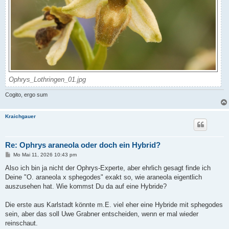
Ophrys_Lothringen_01.jpg
Cogito, ergo sum
Kraichgauer
Re: Ophrys araneola oder doch ein Hybrid?
B
Mo Mai 11, 2026 10:43 pm
e
i
Also ich bin ja nicht der Ophrys-Experte, aber ehrlich gesagt finde ich
t
Deine "O. araneola x sphegodes" exakt so, wie araneola eigentlich
r
a
auszusehen hat. Wie kommst Du da auf eine Hybride?
g
Die erste aus Karlstadt könnte m.E. viel eher eine Hybride mit sphegodes
sein, aber das soll Uwe Grabner entscheiden, wenn er mal wieder
reinschaut.