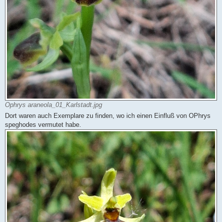
Ophrys araneola_01_Karlstadt.jpg
Dort waren auch Exemplare zu finden, wo ich einen Einfluß von OPhrys
speghodes vermutet habe.