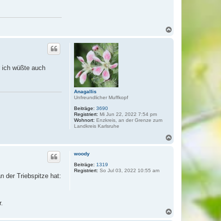
N
a
c
h
o
b
r ich wüßte auch
e
n
Anagallis
Unfreundlicher Muffkopf
Beiträge:
3690
Registriert:
Mi Jun 22, 2022 7:54 pm
Wohnort:
Enzkreis, an der Grenze zum
Landkreis Karlsruhe
N
a
c
woody
h
o
Beiträge:
1319
Registriert:
So Jul 03, 2022 10:55 am
b
n der Triebspitze hat:
e
n
r.
N
a