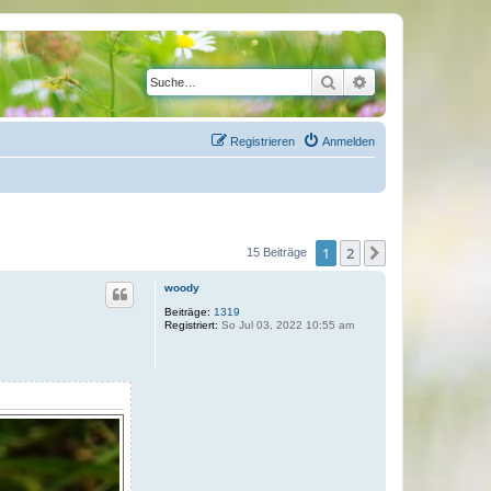
Suche
Erweiterte Suche
Registrieren
Anmelden
1
2
Nächste
15 Beiträge
woody
Beiträge:
1319
Registriert:
So Jul 03, 2022 10:55 am