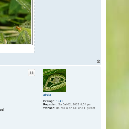
N
a
c
h
o
b
e
n
abeja
Beiträge:
1341
Registriert:
Sa Jul 02, 2022 8:54 pm
Wohnort:
da, wo D an CH und F grenzt
al.