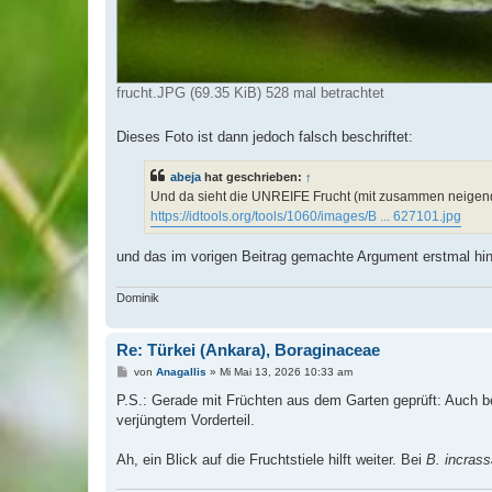
frucht.JPG (69.35 KiB) 528 mal betrachtet
Dieses Foto ist dann jedoch falsch beschriftet:
abeja
hat geschrieben:
↑
Und da sieht die UNREIFE Frucht (mit zusammen neigen
https://idtools.org/tools/1060/images/B ... 627101.jpg
und das im vorigen Beitrag gemachte Argument erstmal hinf
Dominik
Re: Türkei (Ankara), Boraginaceae
B
von
Anagallis
»
Mi Mai 13, 2026 10:33 am
e
i
P.S.: Gerade mit Früchten aus dem Garten geprüft: Auch b
t
verjüngtem Vorderteil.
r
a
g
Ah, ein Blick auf die Fruchtstiele hilft weiter. Bei
B. incrass