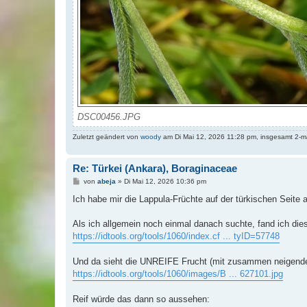
DSC00456.JPG
Zuletzt geändert von
woody
am Di Mai 12, 2026 11:28 pm, insgesamt 2-m
Re: Türkei (Ankara), Boraginaceae
B
von
abeja
»
Di Mai 12, 2026 10:36 pm
e
i
Ich habe mir die Lappula-Früchte auf der türkischen Seite 
t
r
a
Als ich allgemein noch einmal danach suchte, fand ich die
g
https://idtools.org/tools/1060/index.cf ... tyID=57748
Und da sieht die UNREIFE Frucht (mit zusammen neigende
https://idtools.org/tools/1060/images/B ... 627101.jpg
Reif würde das dann so aussehen: