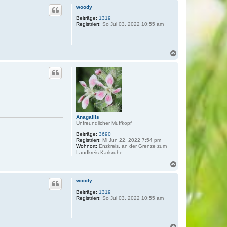
c
woody
h
o
Beiträge:
1319
Registriert:
So Jul 03, 2022 10:55 am
b
e
n
N
a
c
h
o
b
e
n
Anagallis
Unfreundlicher Muffkopf
Beiträge:
3690
Registriert:
Mi Jun 22, 2022 7:54 pm
Wohnort:
Enzkreis, an der Grenze zum
Landkreis Karlsruhe
N
a
c
woody
h
o
Beiträge:
1319
Registriert:
So Jul 03, 2022 10:55 am
b
e
n
N