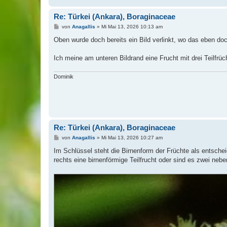
Re: Türkei (Ankara), Boraginaceae
B
von
Anagallis
»
Mi Mai 13, 2026 10:13 am
e
i
Oben wurde doch bereits ein Bild verlinkt, wo das eben doch
t
r
a
Ich meine am unteren Bildrand eine Frucht mit drei Teilfr
g
Dominik
Re: Türkei (Ankara), Boraginaceae
B
von
Anagallis
»
Mi Mai 13, 2026 10:27 am
e
i
Im Schlüssel steht die Birnenform der Früchte als entsche
t
rechts eine birnenförmige Teilfrucht oder sind es zwei neb
r
a
g