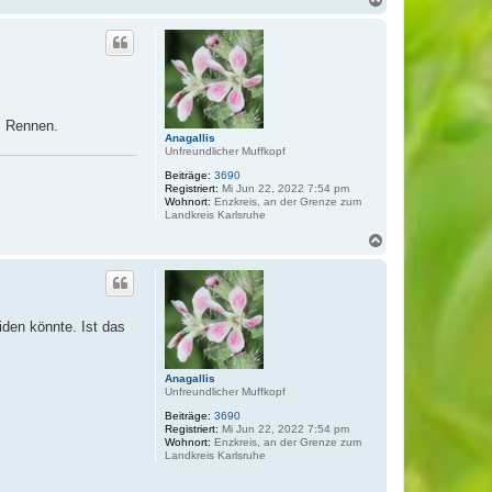
a
c
h
o
b
e
n
 Rennen.
Anagallis
Unfreundlicher Muffkopf
Beiträge:
3690
Registriert:
Mi Jun 22, 2022 7:54 pm
Wohnort:
Enzkreis, an der Grenze zum
Landkreis Karlsruhe
N
a
c
h
o
b
iden könnte. Ist das
e
n
Anagallis
Unfreundlicher Muffkopf
Beiträge:
3690
Registriert:
Mi Jun 22, 2022 7:54 pm
Wohnort:
Enzkreis, an der Grenze zum
Landkreis Karlsruhe