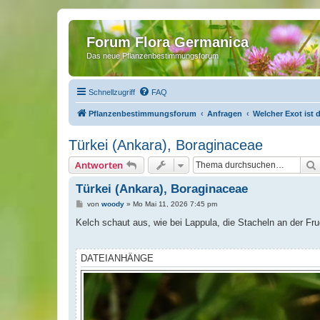
Forum Flora Germanica
Das neue Pflanzenbestimmungsforum
Schnellzugriff
FAQ
Pflanzenbestimmungsforum
Anfragen
Welcher Exot ist 
Türkei (Ankara), Boraginaceae
Antworten
Türkei (Ankara), Boraginaceae
B
von
woody
»
Mo Mai 11, 2026 7:45 pm
e
i
Kelch schaut aus, wie bei Lappula, die Stacheln an der Fr
t
r
a
g
DATEIANHÄNGE