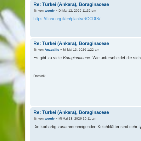
Re: Türkei (Ankara), Boraginaceae
B
von
woody
»
Di Mai 12, 2026 11:32 pm
e
i
https://flora.org.il/en/plants/ROCDIS/
t
r
a
g
Re: Türkei (Ankara), Boraginaceae
B
von
Anagallis
»
Mi Mai 13, 2026 1:22 am
e
i
Es gibt zu viele
Boragiunaceae
. Wie unterscheidet die sic
t
r
a
g
Dominik
Re: Türkei (Ankara), Boraginaceae
B
von
woody
»
Mi Mai 13, 2026 10:11 am
e
i
Die korbartig zusammenneigenden Kelchblätter sind sehr typ
t
r
a
g