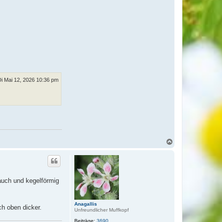
Di Mai 12, 2026 10:36 pm
N
a
c
h
o
b
auch und kegelförmig
e
n
Anagallis
h oben dicker.
Unfreundlicher Muffkopf
Beiträge:
3690