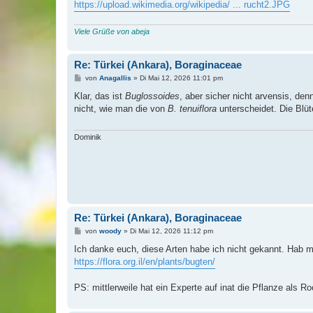
https://upload.wikimedia.org/wikipedia/ ... rucht2.JPG
Viele Grüße von abeja
Re: Türkei (Ankara), Boraginaceae
B
von
Anagallis
»
Di Mai 12, 2026 11:01 pm
e
i
Klar, das ist
Buglossoides
, aber sicher nicht arvensis, den
t
nicht, wie man die von
B. tenuiflora
unterscheidet. Die Blüte
r
a
g
Dominik
Re: Türkei (Ankara), Boraginaceae
B
von
woody
»
Di Mai 12, 2026 11:12 pm
e
i
Ich danke euch, diese Arten habe ich nicht gekannt. Hab ma
t
https://flora.org.il/en/plants/bugten/
r
a
g
PS: mittlerweile hat ein Experte auf inat die Pflanze als Ro