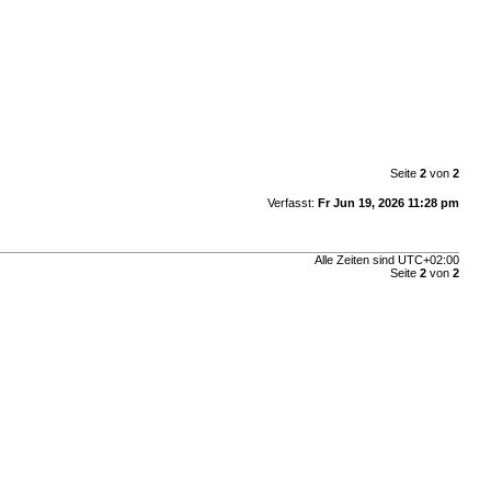
Seite
2
von
2
Verfasst:
Fr Jun 19, 2026 11:28 pm
Alle Zeiten sind
UTC+02:00
Seite
2
von
2