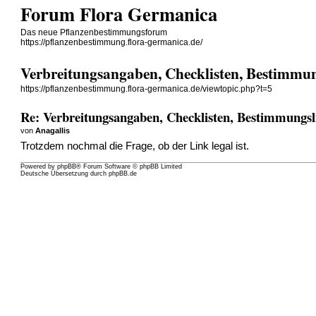
Forum Flora Germanica
Das neue Pflanzenbestimmungsforum
https://pflanzenbestimmung.flora-germanica.de/
Verbreitungsangaben, Checklisten, Bestimmun
https://pflanzenbestimmung.flora-germanica.de/viewtopic.php?t=5
Re: Verbreitungsangaben, Checklisten, Bestimmungsl
von
Anagallis
Trotzdem nochmal die Frage, ob der Link legal ist.
Powered by
phpBB
® Forum Software © phpBB Limited
Deutsche Übersetzung durch
phpBB.de