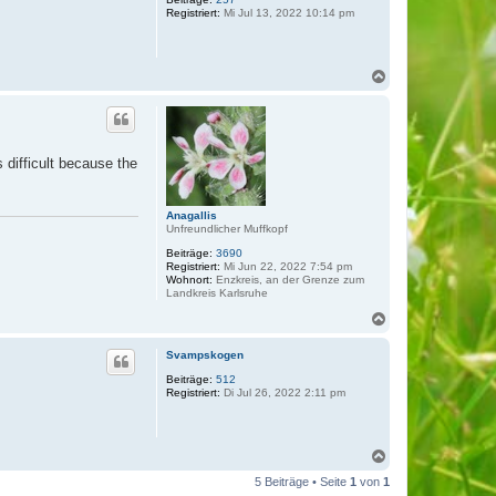
o
Registriert:
Mi Jul 13, 2022 10:14 pm
b
e
n
N
a
c
h
o
b
 difficult because the
e
n
Anagallis
Unfreundlicher Muffkopf
Beiträge:
3690
Registriert:
Mi Jun 22, 2022 7:54 pm
Wohnort:
Enzkreis, an der Grenze zum
Landkreis Karlsruhe
N
a
c
Svampskogen
h
o
Beiträge:
512
Registriert:
Di Jul 26, 2022 2:11 pm
b
e
n
N
a
5 Beiträge • Seite
1
von
1
c