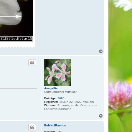
N
a
c
h
o
b
e
n
Anagallis
Unfreundlicher Muffkopf
Beiträge:
3690
Registriert:
Mi Jun 22, 2022 7:54 pm
Wohnort:
Enzkreis, an der Grenze zum
Landkreis Karlsruhe
N
a
c
BubikolRamios
h
Beiträge:
257