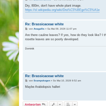
e
i
Dry, 800m, don't have whole plant image.
t
https://sl.wikipedia.org/wiki/Dra%C5%BEgo%C5%A1e
r
a
g
Re: Brassicaceae white
B
von
Anagallis
»
Sa Mai 09, 2026 11:07 pm
e
i
Are there cauline leaves? If yes, how do they look like? I t
t
rosette leaves are so poorly developed.
r
a
g
Dominik
Re: Brassicaceae white
B
von
Svampskogen
»
So Mai 10, 2026 9:52 am
e
i
Maybe Arabidopsis halleri
t
r
a
g
Antworten