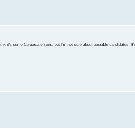
hink it's some
Cardamine spec.
but I'm not sure about possible candidates. It's