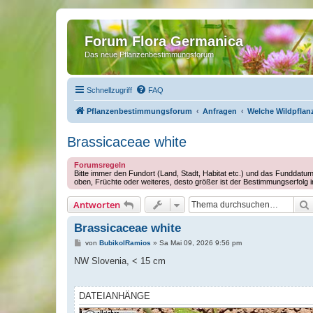
Forum Flora Germanica
Das neue Pflanzenbestimmungsforum
Schnellzugriff
FAQ
Pflanzenbestimmungsforum
Anfragen
Welche Wildpflanz
Brassicaceae white
Forumsregeln
Bitte immer den Fundort (Land, Stadt, Habitat etc.) und das Funddatum
oben, Früchte oder weiteres, desto größer ist der Bestimmungserfolg 
Antworten
Brassicaceae white
B
von
BubikolRamios
»
Sa Mai 09, 2026 9:56 pm
e
i
NW Slovenia, < 15 cm
t
r
a
g
DATEIANHÄNGE