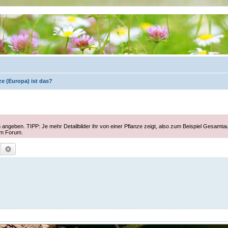
e (Europa) ist das?
 angeben. TIPP: Je mehr Detailbilder ihr von einer Pflanze zeigt, also zum Beispiel Gesamta
im Forum.
Suche
Erweiterte Suche