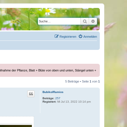
Suche
Erweiterte Suche
Registrieren
Anmelden
ufnahme der Pflanze, Blatt + Blüte von oben und unten, Stängel unten +
5 Beiträge • Seite
1
von
1
BubikolRamios
Beiträge:
257
Registriert:
Mi Jul 13, 2022 10:14 pm