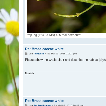
tmp.jpg (164.93 KiB) 425 mal betrachtet
Re: Brassicaceae white
B
von
Anagallis
»
Sa Mai 09, 2026 10:07 pm
e
i
Please show the whole plant and describe the habitat (dry/w
t
r
a
g
Dominik
Re: Brassicaceae white
B
von
BubikolRamios
»
Sa Mai 09, 2026 10:42 pm